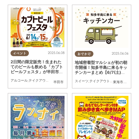
2025.06.08
2025.06.06
イベント
おでかけ
2日間の限定販売！生まれた
地域密着型マルシェが初の朝
てのビールも飲める「カブト
市開催！知多半島に来るキッ
ビールフェスタ」が半田市で
チンカーまとめ【6/7(土)～
6/14(土)・15(日)開催
6/13(金)】
アルコール
,
テイクアウト
,
イベント
,
まちネタ
,
友人
スイーツ
,
テイクアウト
,
キッチンカー
,
イベ
半田市
東海市
,
大府市
,
知