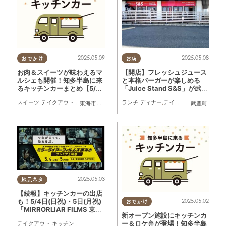
2025.05.09
2025.05.08
おでかけ
お店
お肉＆スイーツが味わえるマ
【開店】フレッシュジュース
ルシェも開催！知多半島に来
と本格バーガーが楽しめる
るキッチンカーまとめ【5/10
「Juice Stand S&S」が武豊
(土)～5/16(金)】
町に4/18(金)オープン
スイーツ
,
テイクアウト
,
キッチンカー
,
イベント
ランチ
,
まとめ記事
,
ディナー
,
テイクアウト
,
開店
,
専門
東海市
,
大府市
,
知多市
,
東浦町
,
半田市
,
常滑市
,
武豊町
武豊町
,
南知多
2025.05.03
地元ネタ
【続報】キッチンカーの出店
も！5/4日(日祝)・5日(月祝)
2025.05.02
おでかけ
「MIRRORLIAR FILMS 東海
新オープン施設にキッチンカ
市プレミア上映祭」開催
ー＆ロケ弁が登場！知多半島
テイクアウト
,
キッチンカー
,
まちネタ