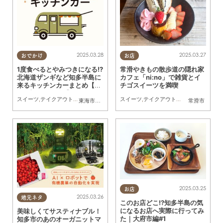
2025.03.28
2025.03.27
おでかけ
お店
1度食べるとやみつきになる!?
常滑やきもの散歩道の隠れ家
北海道ザンギなど知多半島に
カフェ「ni:no」で雑貨とイ
来るキッチンカーまとめ【3/
チゴスイーツを満喫
29(土)～4/4(金)】
スイーツ
,
テイクアウト
,
キッチンカー
,
イベント
スイーツ
,
まとめ記事
,
テイクアウト
,
行ってみたレポ
,
友
東海市
,
大府市
,
知多市
,
半田市
,
常滑市
,
武豊町
,
美浜町
常滑市
,
南知多
2025.03.25
お店
2025.03.26
地元ネタ
このお店どこ!?知多半島の気
になるお店へ実際に行ってみ
美味しくてサスティナブル！
た｜大府市編#1
知多市のあのオーガニットマ