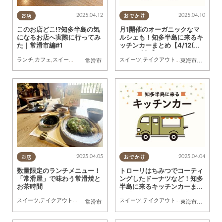
2025.04.12
2025.04.10
お店
おでかけ
このお店どこ!?知多半島の気
月1開催のオーガニックなマ
になるお店へ実際に行ってみ
ルシェも！知多半島に来るキ
た｜常滑市編#1
ッチンカーまとめ【4/12(土)
～4/18(金)】
ランチ
,
カフェ
,
スイーツ
,
テイクアウト
,
健康
スイーツ
,
専門店
,
まちネタ
,
テイクアウト
,
ちたまる調査隊
,
キッチンカー
,
まとめ
,
イベ
常滑市
東海市
,
大府市
,
知
2025.04.05
2025.04.04
お店
おでかけ
数量限定のランチメニュー！
トローリはちみつでコーティ
「常滑屋」で味わう常滑焼と
ングしたドーナツなど！知多
お茶時間
半島に来るキッチンカーまと
め【4/5(土)～4/11(金)】
スイーツ
,
テイクアウト
,
行ってみたレポ
,
友人
スイーツ
,
テイクアウト
,
キッチンカー
,
イベ
常滑市
東海市
,
大府市
,
知