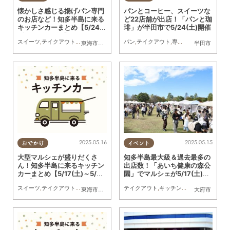
懐かしさ感じる揚げパン専門
パンとコーヒー、スイーツな
のお店など！知多半島に来る
ど22店舗が出店！「パンと珈
キッチンカーまとめ【5/24
琲」が半田市で5/24(土)開催
(土)～5/30(金)】
スイーツ
,
テイクアウト
,
キッチンカー
,
イベント
パン
,
,
テイクアウト
まとめ記事
,
専門店
,
雑貨
,
イベント
,
東海市
,
大府市
,
知多市
,
東浦町
,
半田市
,
常滑市
,
武豊町
半田市
,
南知多
2025.05.16
2025.05.15
おでかけ
イベント
大型マルシェが盛りだくさ
知多半島最大級＆過去最多の
ん！知多半島に来るキッチン
出店数！「あいち健康の森公
カーまとめ【5/17(土)～5/23
園」でマルシェが5/17(土)・1
(金)】
8(日)開催
スイーツ
,
テイクアウト
,
キッチンカー
,
イベント
テイクアウト
,
まとめ記事
,
キッチンカー
,
家族
,
KURUT
東海市
,
大府市
,
知多市
,
東浦町
,
半田市
,
常滑市
,
武豊町
大府市
,
南知多