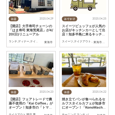
2025.04.29
2025.04.25
お店
おでかけ
【開店】大手寿司チェーンの
スイーツビュッフェが人気の
「はま寿司 東海荒尾店」が4/
お店がキッチンカーとして出
20(日)リニューアル
店！知多半島に来るキッチン
カーまとめ【4/26(土)～5/2
ランチ
,
ディナー
,
テイクアウト
,
開店
,
リニューアル
スイーツ
,
家族
,
テイクアウト
,
おひとりさま
,
キッチンカー
,
イベ
東海市
東海市
,
大府市
,
知
(金)】
2025.04.23
2025.04.22
お店
お店
【開店】フェアトレードで農
焼き立てパンが食べられるセ
薬不使用の「Kai Coffee」が
ルフスタイルカフェが知多市
オープン！知多市の「トマト
にオープン！「KonoMachi
Farm早川」にて購入可能
Cafe」ってどんなお店？
テイクアウト
,
開店
,
専門店
モーニング
,
ランチ
,
パン
,
カフェ
,
スイーツ
,