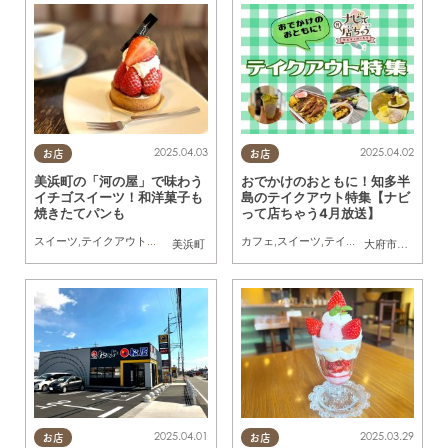
2025.04.03
2025.04.02
お店
お店
美浜町の「河の屋」で味わう
おでかけのおともに！知多半
イチゴスイーツ！和洋菓子も
島のテイクアウト特集【ナビ
焼きたてパンも
って店ちゃう4月放送】
スイーツ
,
テイクアウト
,
行ってみたレポ
,
友人
カフェ
,
スイーツ
,
テイクアウト
美浜町
大府市
,
知多市
,
常
2025.04.01
2025.03.29
お店
お店