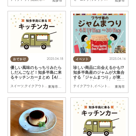
知多市
知多市
2025.04.18
2025.04.16
おでかけ
イベント
優しい風味のもっちりみたら
珍しい商品に出会えるかも⁉
しだんごなど！知多半島に来
知多半島産のジャムが大集合
るキッチンカーまとめ【4/19
する「ジャムまつり」が東海
(土)～4/25(金)】
市で4/17(木)～30(水)に開催
スイーツ
,
テイクアウト
,
キッチンカー
,
イベント
テイクアウト
,
まとめ記事
,
イベント
,
親子
,
家族
東海市
,
大府市
,
知多市
,
東浦町
,
半田市
,
常滑市
,
武豊町
東海市
,
美浜町
,