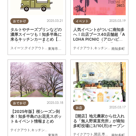
2025.03.21
2025.03.19
おでかけ
イベント
タルトやチーズプリンなどの
人気イベントがついに南知多
濃厚スイーツも！知多半島に
へ！出店ブース40店舗超「A
来るキッチンカーまとめ【3/
LOHA PICNIC（アロハピク
22(土)～3/28(金)】
ニック）」が南知多町で4/5
スイーツ
,
テイクアウト
,
キッチンカー
,
イベント
テイクアウト
,
まとめ記事
,
キッチンカー
,
イベント
,
ドラ
東海市
,
大府市
,
知多市
,
東浦町
,
半田市
,
常滑市
南知多町
,
武豊町
,
美浜町
,
(土)開催
2025.03.18
おでかけ
2025.03.17
お店
【2025年版】桜シーズン到
【開店】地元農家から仕入れ
来！知多半島のお花見スポッ
る「無人野菜直売所」が南知
ト＆イベント情報まとめ
多町役場に3/10(月)オープン
テイクアウト
,
キッチンカー
,
観光
,
季節ネタ
テイクアウト
,
開店
,
専門店
,
まちネタ
,
家族
東海市
,
大府市
,
知多市
,
東浦町
,
阿久比町
,
半田市
南知多町
,
常滑市
,
武豊