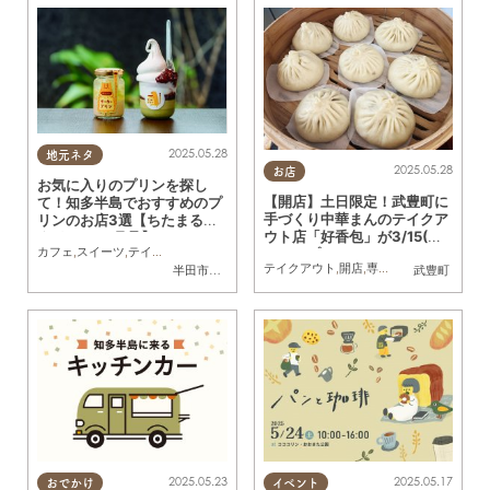
2025.05.28
地元ネタ
2025.05.28
お店
お気に入りのプリンを探し
【開店】土日限定！武豊町に
て！知多半島でおすすめのプ
手づくり中華まんのテイクア
リンのお店3選【ちたまるス
ウト店「好香包」が3/15(土)
タイル6・7月号】
カフェ
,
スイーツ
,
テイクアウト
,
専門店
,
まちネタ
,
ちたまるスタイル掲載店
にオープン
テイクアウト
,
開店
,
専門店
,
家族
半田市
,
常滑市
,
南知多町
武豊町
2025.05.23
2025.05.17
おでかけ
イベント