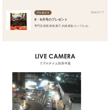
2026.07.17
プレゼント
8・9月号のプレゼント
専門店
,
雑貨
,
映画
,
親子
,
夫婦
,
家族
,
カップル
,
おひとりさま
,
友人
LIVE CAMERA
リアルタイム知多半島