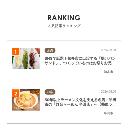
RANKING
人気記事ランキング
2026.08.04
お店
SNSで話題！知多市に出没する「揚げパン
サンド」。つくっているのはお祭りお兄さ
ん!?【ちたまる調査隊#55】
知多市
2026.08.02
お店
50年以上ラーメン文化を支える名店！半田
市の「灯台らーめん 半田店」へ【熱血ラー
メン伝 8月放送】
半田市