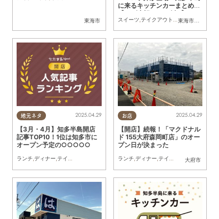
に来るキッチンカーまとめ
【5/3(土祝)～5/9(金)】
スイーツ
,
テイクアウト
,
キッチンカー
,
イベ
東海市
東海市
,
大府市
,
知
2025.04.29
2025.04.29
地元ネタ
お店
【3月・4月】知多半島開店
【開店】続報！「マクドナル
記事TOP10！1位は知多市に
ド 155大府森岡町店」のオー
オープン予定の○○○○○
プン日が決まった
ランチ
,
ディナー
,
テイクアウト
,
開店
,
まとめ記事
ランチ
,
ディナー
,
テイクアウト
,
開店
,
親子
,
大府市