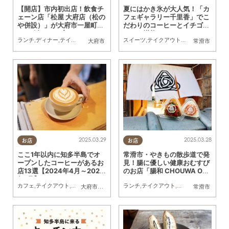
【開店】市内初出店！飲食チ
夏にはかき氷が大人気！「カ
ェーン店「松屋 大府店（松の
フェギャラリー千里香」でこ
や併設）」が大府市一屋町に
だわりのコーヒーとイチゴパ
2/28(金)オープン
フェを堪能
ランチ
,
ディナー
,
テイクアウト
,
開店
スイーツ
,
テイクアウト
,
行ってみたレポ
,
友
大府市
常滑市
2025.03.29
2025.03.28
お店
お店
ここ1年以内に知多半島でオ
常滑市・やきもの散歩道で発
ープンしたコーヒーがあるお
見！腸に優しい健康おむすび
店13選【2024年4月～2025
のお店「腸和 CHOUWA OM
年1月】
USUBI」へ
カフェ
,
テイクアウト
,
開店
,
まとめ記事
ランチ
,
テイクアウト
,
健康
,
専門店
,
行って
大府市
,
知多市
,
東浦町
,
阿久比町
,
半田市
,
常滑市
常滑市
,
美浜町