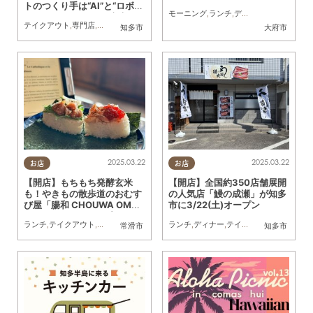
トのつくり手は“AI”と“ロボッ
モーニング
,
ランチ
,
ディナー
,
パン
,
カフェ
,
ト”だった／ちたまる広告
テイクアウト
,
専門店
,
地元企業
,
まちネタ
,
ちたまる広告
知多市
大府市
2025.03.22
2025.03.22
お店
お店
【開店】もちもち発酵玄米
【開店】全国約350店舗展開
も！やきもの散歩道のおむす
の人気店「鰻の成瀬」が知多
び屋「腸和 CHOUWA OMUS
市に3/22(土)オープン
UBI」が12月にオープン
ランチ
,
テイクアウト
,
開店
ランチ
,
ディナー
,
テイクアウト
,
開店
,
専門
常滑市
知多市