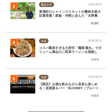
2026.08.03
地元ネタ
東浦町のシャインマスカットが農林水産大
臣賞受賞！家族・仲間と歩んだ「水野農
園」ブドウづくりの軌跡
東浦町
2026.08.05
お店
コスパ最高すぎる大府市「麺屋 龍丸」でボ
リューム満点の二郎系ラーメンを堪能して
きた
大府市
2026.08.04
お店
【開店】お酒を飲みながら音楽も楽しめ
る！居酒屋＆バー「BLOOMY（ブルーミ
ー）」が7/3(金)半田市でオープン
半田市