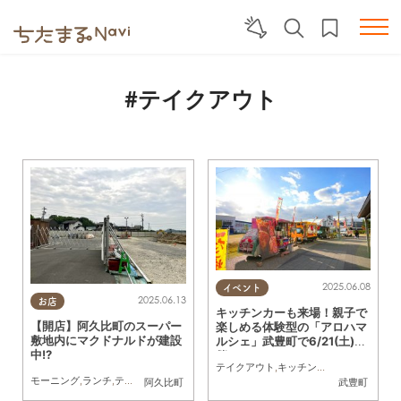
#テイクアウト
2025.06.08
イベント
2025.06.13
お店
キッチンカーも来場！親子で
【開店】阿久比町のスーパー
楽しめる体験型の「アロハマ
敷地内にマクドナルドが建設
ルシェ」武豊町で6/21(土)開
中!?
催
テイクアウト
,
キッチンカー
,
イベント
,
親子
モーニング
,
ランチ
,
テイクアウト
,
開店
,
家族
,
おひとりさま
,
友人
阿久比町
武豊町