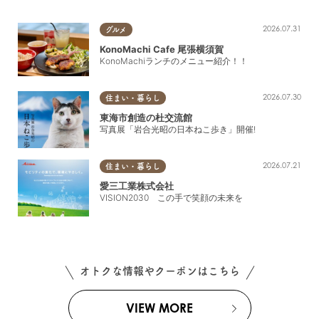
2026.07.31
グルメ
KonoMachi Cafe 尾張横須賀
KonoMachiランチのメニュー紹介！！
2026.07.30
住まい・暮らし
東海市創造の杜交流館
写真展「岩合光昭の日本ねこ歩き」開催!
2026.07.21
住まい・暮らし
愛三工業株式会社
VISION2030 この手で笑顔の未来を
オトクな情報やクーポンはこちら
VIEW MORE