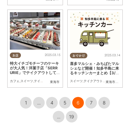
2025.03.15
2025.03.14
お店
おでかけ
特大イチゴモチーフのケーキ
喜多マルシェ・みちばたマル
が大人気！洋菓子店「SERR
シェなど開催！知多半島に来
URIE」でテイクアウトしてみ
るキッチンカーまとめ【3/15
た
(土)～3/21(金)】
カフェ
,
スイーツ
,
テイクアウト
,
まちネタ
,
行ってみたレポ
スイーツ
,
テイクアウト
,
キッチンカー
,
イベ
東海市
東海市
,
大府市
,
知
1
...
4
5
6
7
8
...
19