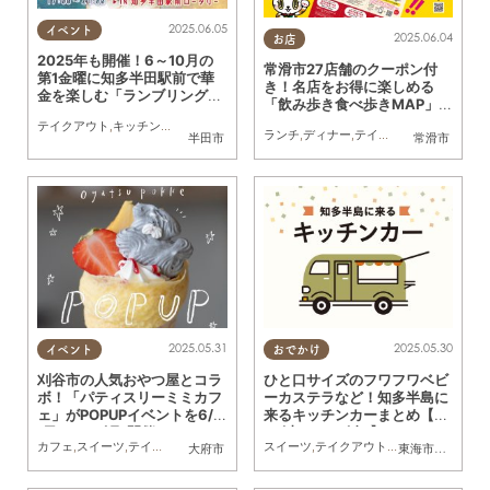
2025.06.05
イベント
2025.06.04
お店
2025年も開催！6～10月の
常滑市27店舗のクーポン付
第1金曜に知多半田駅前で華
き！名店をお得に楽しめる
金を楽しむ「ランブリングナ
「飲み歩き食べ歩きMAP」が
イト」
5/26(月)配布開始
テイクアウト
,
キッチンカー
,
イベント
,
まちネタ
,
家族
,
おひとりさま
,
友人
ランチ
,
ディナー
,
テイクアウト
,
イベント
,
半田市
常滑市
2025.05.31
2025.05.30
イベント
おでかけ
刈谷市の人気おやつ屋とコラ
ひと口サイズのフワフワベビ
ボ！「パティスリーミミカフ
ーカステラなど！知多半島に
ェ」がPOPUPイベントを6/1
来るキッチンカーまとめ【5/
(日)～6/9(月)開催
31(土)～6/6(金)】
カフェ
,
スイーツ
,
テイクアウト
,
専門店
,
イベント
スイーツ
,
まちネタ
,
テイクアウト
,
キッチンカー
,
イベ
大府市
東海市
,
大府市
,
知