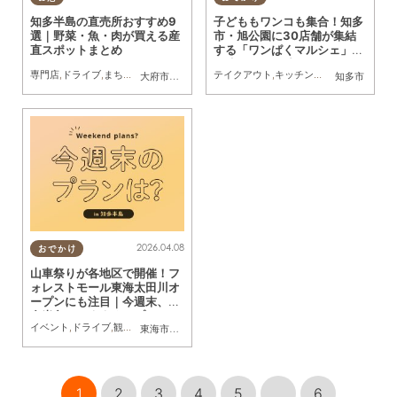
知多半島の直売所おすすめ9
子どももワンコも集合！知多
選｜野菜・魚・肉が買える産
市・旭公園に30店舗が集結
直スポットまとめ
する「ワンぱくマルシェ」5/
6(水・振休)に初開催／ちた
専門店
,
ドライブ
,
まちネタ
,
まとめ記事
,
夫婦
テイクアウト
,
家族
,
キッチンカー
,
雑貨
,
イベント
大府市
,
知多市
,
半田市
,
常滑市
,
美浜町
,
南知多町
知多市
まる広告
2026.04.08
おでかけ
山車祭りが各地区で開催！フ
ォレストモール東海太田川オ
ープンにも注目｜今週末、知
多半島でおすすめのプラン
イベント
,
ドライブ
,
観光
,
自然
,
まちネタ
,
季節ネタ
,
まとめ記事
,
親子
,
家族
東海市
,
知多市
,
東浦町
,
阿久比町
,
半田市
,
常滑市
,
武豊町
【4/11(土)・12(日)】
1
2
3
4
5
...
6