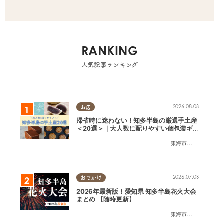
RANKING
人気記事ランキング
2026.08.08
お店
帰省時に迷わない！知多半島の厳選手土産
＜20選＞｜大人数に配りやすい個包装ギフ
ト
東海市
,
大府市
,
知多
2026.07.03
おでかけ
2026年最新版！愛知県 知多半島花火大会
まとめ 【随時更新】
東海市
,
大府市
,
知多