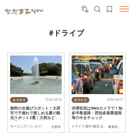
#ドライブ
2026.08.08
2026.08.07
おでかけ
おでかけ
無料の水遊びスポット！大府
渋滞状況はWebカメラで！知
市で子連れで楽しめる夏の観
多半島道路・西知多産業道路
光スポット2選｜大府みどり
等の今をチェック
公園じゃぶじゃぶ池、ぱんや
モーニング
,
パン
,
カフェ
,
ドライブ
,
観光
,
行ってみたレポ
ドライブ
,
旅行
,
KURUTOHP
,
観光
,
まちネタ
大府市
東海市
,
大府市
,
知
SUNとえふ