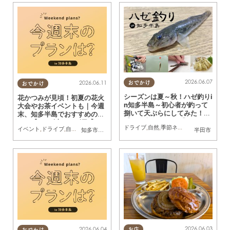
2026.06.07
2026.06.11
おでかけ
おでかけ
シーズンは夏～秋！ハゼ釣りi
花かつみが見頃！初夏の花火
n知多半島～初心者が釣って
大会やお茶イベントも｜今週
捌いて天ぷらにしてみた！～
末、知多半島でおすすめのプ
【知多半島レポ#14】
ラン【6/13(土)・14(日)】
ドライブ
,
自然
,
季節ネタ
,
行ってみたレポ
,
イベント
,
ドライブ
,
自然
,
まちネタ
,
季節ネタ
,
親子
,
家族
知多市
,
東浦町
,
阿久比町
,
半田市
,
常滑市
,
武豊町
半田市
,
美浜町
2026.06.03
2026.06.04
お店
おでかけ