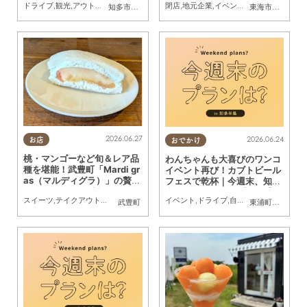
ドライブ
,
観光
,
アウトドア
,
自然
,
まちネタ
,
季節ネタ
閉店
,
地元企業
,
まとめ記事
,
イベント
,
親子
,
ドライブ
,
家族
,
カップル
,
自然
,
ま
,
知多市
,
常滑市
,
美浜町
,
南知多町
東海市
,
大府市
,
知
(土)・5(日)】
2026.06.27
2026.06.24
お店
おでかけ
桃・マンゴーなど旬＆レア品
わんちゃんも大喜びのワンコ
種を堪能！武豊町「Mardi gr
イベント再び！カブトビール
as（マルディグラ）」の贅沢
フェスで乾杯｜今週末、知多
フルーツサンドがすごい
半島でおすすめのプラン【6/
スイーツ
,
テイクアウト
,
ドライブ
,
行ってみたレポ
,
家族
,
カップル
,
おひとりさま
,
友人
,
イベント
,
ドライブ
,
自然
,
まちネタ
,
季節ネ
武豊町
東浦町
,
半田市
,
美
27(土)・28(日)】