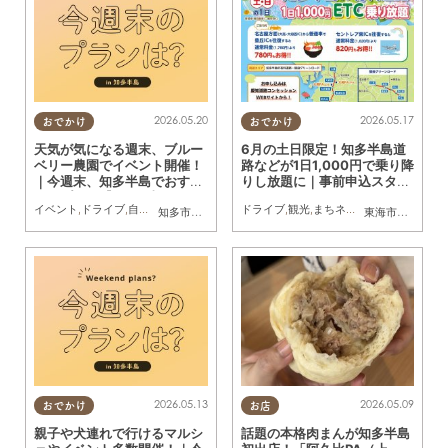
2026.05.20
2026.05.17
おでかけ
おでかけ
天気が気になる週末、ブルー
6月の土日限定！知多半島道
ベリー農園でイベント開催！
路などが1日1,000円で乗り降
｜今週末、知多半島でおすす
りし放題に｜事前申込スター
めのプラン【5/23(土)・24
ト
イベント
,
ドライブ
,
自然
,
まちネタ
,
季節ネタ
ドライブ
,
親子
,
家族
,
観光
,
まちネタ
,
家族
知多市
,
常滑市
,
美浜町
東海市
,
大府市
,
知
(日)】
2026.05.13
2026.05.09
おでかけ
お店
親子や犬連れで行けるマルシ
話題の本格肉まんが知多半島