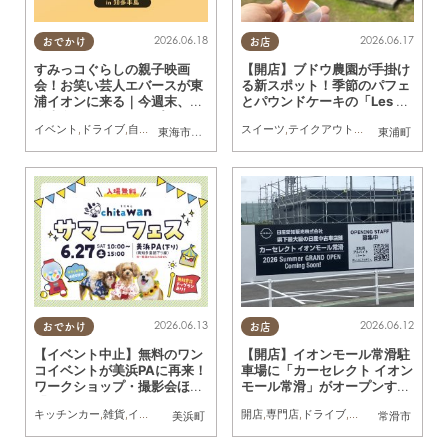
2026.06.18
2026.06.17
おでかけ
お店
すみっコぐらしの親子映画
【開店】ブドウ農園が手掛け
会！お笑い芸人エバースが東
る新スポット！季節のパフェ
浦イオンに来る｜今週末、知
とパウンドケーキの「Les Gâ
多半島でおすすめのプラン
teaux Sucrésすぎはら」が
イベント
,
ドライブ
,
自然
,
まちネタ
,
季節ネタ
スイーツ
,
親子
,
家族
,
テイクアウト
,
開店
,
専門店
,
ドラ
東海市
,
知多市
,
東浦町
,
阿久比町
,
美浜町
東浦町
【6/20(土)・21(日)】
東浦町に4/26(土)オープン
2026.06.13
2026.06.12
おでかけ
お店
【イベント中止】無料のワン
【開店】イオンモール常滑駐
コイベントが美浜PAに再来！
車場に「カーセレクト イオン
ワークショップ・撮影会ほか
モール常滑」がオープンする
「chita wan サマーフェス」
らしい！
キッチンカー
,
雑貨
,
イベント
,
ドライブ
,
ちたまる広告
開店
,
専門店
,
ペット
,
ドライブ
,
親子
,
家族
,
カップル
,
美浜町
常滑市
が6/27(土)に美浜町で開催／
ちたまる広告