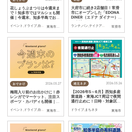
大府市に続き2店舗目！常滑
花しょうぶまつりは今週末ま
市にオープンした「EDONA
で！知多市ではマルシェも開
DINER（エドナ ダイナー）」
催｜今週末、知多半島でおす
の肉汁たっぷりハンバーガー
すめのプラン【6/6(土)・7
ランチ
,
パン
,
テイクアウト
,
ドライブ
,
行っ
イベント
,
ドライブ
,
自然
,
まちネタ
,
季節ネタ
,
親子
,
家族
を実食
東海市
,
知多市
,
東浦町
,
半田市
,
美浜町
常滑市
(日)】
2026.05.26
2026.05.27
地元ネタ
おでかけ
【2026年5～6月】西知多産
梅雨入り前のお出かけに！赤
業道路・東海JCT周辺で夜間
レンガでマーケット、注目ス
通行止めに！日時・対象区間
ポーツ・カバディも開催｜今
まとめ
週末、知多半島でおすすめの
ドライブ
,
まちネタ
イベント
,
ドライブ
,
自然
,
まちネタ
,
季節ネタ
,
親子
,
家族
東海市
,
大府市
,
半田市
,
常滑市
,
美浜町
東海市
プラン【5/30(土)・31(日)】