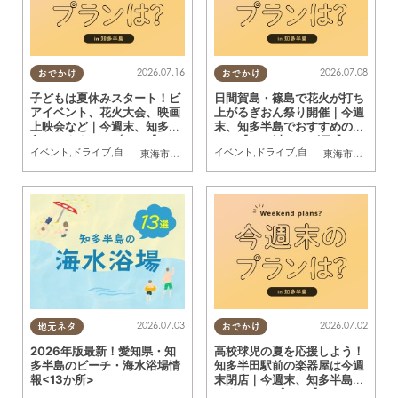
2026.07.16
2026.07.08
おでかけ
おでかけ
子どもは夏休みスタート！ビ
日間賀島・篠島で花火が打ち
アイベント、花火大会、映画
上がるぎおん祭り開催｜今週
上映会など｜今週末、知多半
末、知多半島でおすすめのプ
島でおすすめのプラン【7/18
ラン【7/11(土)・12(日)】
イベント
,
ドライブ
,
自然
,
まちネタ
,
季節ネタ
イベント
,
親子
,
家族
,
ドライブ
,
自然
,
まちネタ
,
季節ネ
東海市
,
大府市
,
東浦町
,
半田市
,
常滑市
,
武豊町
,
南知多町
東海市
,
東浦町
,
常
(土)・19(日)・20(月祝)】
2026.07.03
2026.07.02
地元ネタ
おでかけ
2026年版最新！愛知県・知
高校球児の夏を応援しよう！
多半島のビーチ・海水浴場情
知多半田駅前の楽器屋は今週
報<13か所>
末閉店｜今週末、知多半島で
おすすめのプラン【7/4