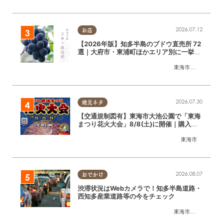
2026.07.12
お店
【2026年版】知多半島のブドウ直売所 72
選｜大府市・東浦町ほかエリア別に一挙紹
介
東海市
,
大府市
,
東浦
2026.07.30
地元ネタ
【交通規制図有】東海市大池公園で「東海
まつり花火大会」8/8(土)に開催｜購入方
法や駐車場情報は？
東海市
2026.08.07
おでかけ
渋滞状況はWebカメラで！知多半島道路・
西知多産業道路等の今をチェック
東海市
,
大府市
,
知多