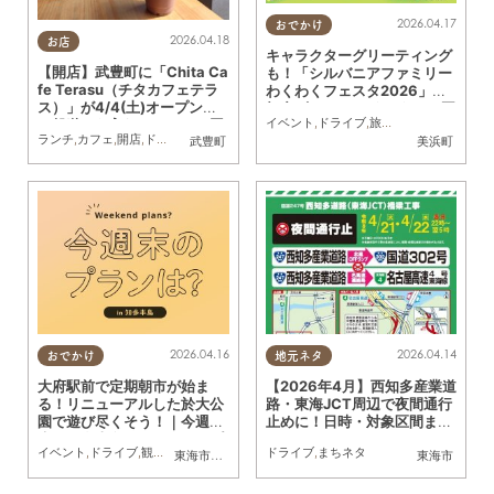
2026.04.17
おでかけ
2026.04.18
お店
キャラクターグリーティング
【開店】武豊町に「Chita Ca
も！「シルバニアファミリー
fe Terasu（チタカフェテラ
わくわくフェスタ2026」南
ス）」が4/4(土)オープン！
知多ビーチランド おもちゃ王
イベント
,
ドライブ
,
旅行
,
親子
,
家族
一般道から入れる＆ペット同
国で6/28(日)まで開催中
ランチ
,
カフェ
,
開店
,
ドライブ
,
カップル
,
友人
,
ペット
武豊町
美浜町
伴OKの注目カフェ
2026.04.16
2026.04.14
おでかけ
地元ネタ
大府駅前で定期朝市が始ま
【2026年4月】西知多産業道
る！リニューアルした於大公
路・東海JCT周辺で夜間通行
園で遊び尽くそう！｜今週
止めに！日時・対象区間まと
末、知多半島でおすすめのプ
め
イベント
,
ドライブ
,
観光
,
自然
,
まちネタ
,
季節ネタ
ドライブ
,
まとめ記事
,
まちネタ
,
親子
,
家族
東海市
,
大府市
,
東浦町
,
阿久比町
,
半田市
,
常滑市
東海市
ラン【4/18(土)・19(日)】