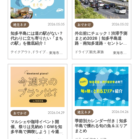
2026.05.05
2026.05.02
地元ネタ
おでかけ
知多半島には道の駅がない？
外出前にチェック！渋滞予測
代わりに立ち寄りたい「まち
まとめ2026｜知多半島道
の駅」を徹底紹介！
路・南知多道路・セントレア
ライン
テイクアウト
,
ドライブ
,
旅行
,
観光
,
自然
ドライブ
,
観光
,
家族
東海市
,
武豊町
,
美浜町
東海市
,
大府市
,
知
2026.04.26
2026.04.29
地元ネタ
おでかけ
季節別カレンダー付き｜知多
マルシェや珈琲イベント開
半島で獲れる旬の魚＆エリア
催、祭りは見納め！GWを知
まとめ
多半島で満喫しよう｜今週
末、知多半島でおすすめのプ