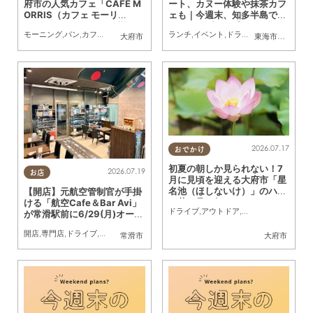
府市の人気カフェ「CAFE M
ート、カヌー体験や抹茶カフ
ORRIS（カフェ モーリ
ェも｜今週末、知多半島でお
ス）」でモーニングを堪能し
すすめのプラン【7/25(土)・
モーニング
,
パン
,
カフェ
,
ドライブ
,
観光
,
行ってみたレポ
ランチ
,
イベント
,
KURUTOHP
,
ドライブ
,
自然
,
まちネタ
,
大府市
東海市
,
大府市
,
知
てきた
26(日)】
2026.07.17
おでかけ
初夏の朝しか見られない！7
2026.07.19
お店
月に見頃を迎える大府市「星
名池（ほしないけ）」のハス
【開店】元航空管制官が手掛
の花を見に行ってみた
ける「航空Cafe＆Bar Avi」
ドライブ
,
アウトドア
,
自然
,
まちネタ
,
行っ
が常滑駅前に6/29(月)オープ
ン！
開店
,
専門店
,
ドライブ
,
親子
,
家族
,
カップル
,
おひとりさま
,
友人
常滑市
大府市