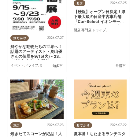
2026.07.25
お店
【続報】オープン日決定！県
下最大級の日産中古車店舗
「Car-Select イオンモール
常滑」が8/1(土)にオープン
開店
,
専門店
,
ドライブ
,
親子
,
家族
,
カップル
,
2026.07.27
おでかけ
鮮やかな動物たちの世界へ！
話題のアーティスト・奥山優
さんの個展を9/15(火)～23
(水祝)知多市で初開催
イベント
,
ドライブ
,
まちネタ
,
夫婦
,
家族
,
おひとりさま
,
友人
知多市
常滑市
2026.07.23
2026.07.22
お店
おでかけ
焼きたてスコーンが絶品！大
夏本番！ちたまるランチスタ