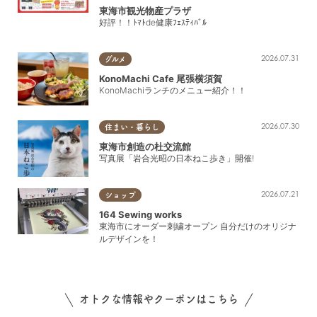
東海市観光物産プラザ
好評！！ﾄﾏﾄde健康ﾌｪｽﾃｨﾊﾞﾙ
2026.07.31
グルメ
KonoMachi Cafe 尾張横須賀
KonoMachiランチのメニュー紹介！！
2026.07.30
住まい・暮らし
東海市創造の杜交流館
写真展「岩合光昭の日本ねこ歩き」開催!
2026.07.21
ショップ
164 Sewing works
東海市にオーダー刺繍オープン 自分だけのオリジナ
ルデザインを！
オトクな情報やクーポンはこちら