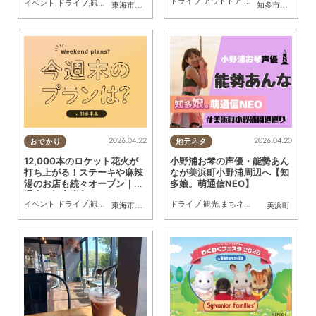
ドライブ
,
アウトドア
,
自然
,
季節ネタ
イベント
,
ドライブ
,
観光
,
自然
,
まちネタ
,
季節ネタ
,
まとめ記事
,
親子
,
家族
東海市
,
知多市
,
半田市
,
常滑市
,
美浜町
知多市
,
半田市
,
常
ラン【5/2(土)～6(水・振
休)】
2026.04.22
2026.04.20
おでかけ
地元ネタ
12,000本のロケット花火が
小野浦お琴の声優・能勢あん
打ち上がる！ステーキや麻辣
なが美浜町小野浦周辺へ【知
湯のお店も続々オープン｜今
多娘。萌通信NEO】
週末、知多半島でおすすめの
イベント
,
ドライブ
,
観光
,
自然
,
まちネタ
,
季節ネタ
ドライブ
,
まとめ記事
,
観光
,
まちネタ
,
親子
,
家族
,
連載
東海市
,
大府市
,
知多市
,
常滑市
,
南知多町
美浜町
プラン【4/25(土)・26(日)】