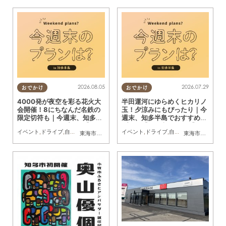
2026.08.05
2026.07.29
おでかけ
おでかけ
4000発が夜空を彩る花火大
半田運河にゆらめくヒカリノ
会開催！8にちなんだ名鉄の
玉！夕涼みにもぴったり｜今
限定切符も｜今週末、知多半
週末、知多半島でおすすめの
島でおすすめのプラン【8/8
プラン【8/1(土)・2(日)】
イベント
,
ドライブ
,
自然
,
まちネタ
,
季節ネタ
イベント
,
親子
,
家族
,
ドライブ
,
自然
,
まちネタ
,
季節ネ
東海市
,
大府市
,
東浦町
,
半田市
,
美浜町
東海市
,
大府市
,
知
(土)・9(日)】