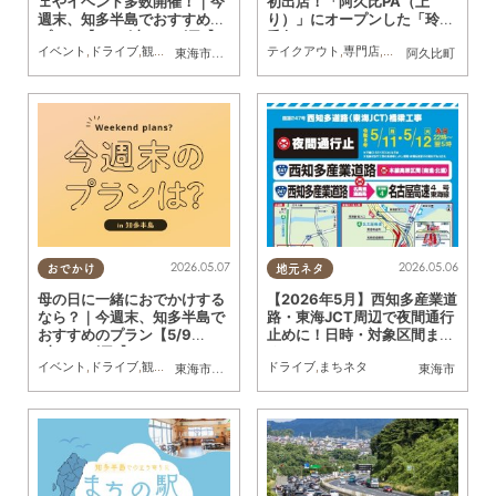
ェやイベント多数開催！｜今
初出店！「阿久比PA（上
週末、知多半島でおすすめの
り）」にオープンした「玲玲
プラン【5/16(土)・17(日)】
香包（リンリンシャンバ
イベント
,
ドライブ
,
観光
,
自然
,
まちネタ
,
季節ネタ
テイクアウト
,
まとめ記事
,
専門店
,
親子
,
ドライブ
,
家族
,
行ってみた
東海市
,
大府市
,
阿久比町
,
常滑市
,
美浜町
,
南知多町
阿久比町
オ）」に行ってみた
2026.05.07
2026.05.06
おでかけ
地元ネタ
母の日に一緒におでかけする
【2026年5月】西知多産業道
なら？｜今週末、知多半島で
路・東海JCT周辺で夜間通行
おすすめのプラン【5/9
止めに！日時・対象区間まと
(土)・10(日)】
め
イベント
,
ドライブ
,
観光
,
自然
,
まちネタ
,
季節ネタ
ドライブ
,
まとめ記事
,
まちネタ
,
親子
,
家族
東海市
,
常滑市
,
美浜町
東海市