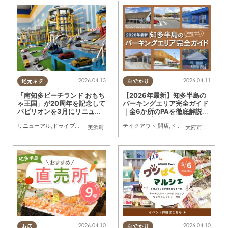
2026.04.13
2026.04.11
地元ネタ
おでかけ
「南知多ビーチランド おもち
【2026年最新】知多半島の
ゃ王国」が20周年を記念して
パーキングエリア完全ガイド
パビリオンを3月にリニュー
｜全6か所のPAを徹底解説／
アル！
ちたまる広告
リニューアル
,
ドライブ
,
旅行
,
まちネタ
,
親子
テイクアウト
,
家族
,
開店
,
ドライブ
,
観光
,
ちたま
美浜町
大府市
,
阿久比町
,
2026.04.10
2026.04.10
お店
おでかけ