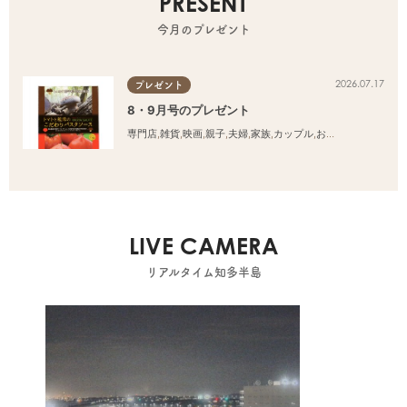
PRESENT
今月のプレゼント
2026.07.17
プレゼント
8・9月号のプレゼント
専門店
,
雑貨
,
映画
,
親子
,
夫婦
,
家族
,
カップル
,
おひとりさま
,
友人
LIVE CAMERA
リアルタイム知多半島