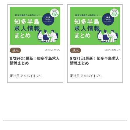
2023.09.29
2023.08.27
求人
求人
9/29(金)最新！知多半島求人
8/27(日)最新！知多半島求人
情報まとめ
情報まとめ
正社員
,
アルバイト
,
パート
,
求人
正社員
,
アルバイト
,
パート
,
求人