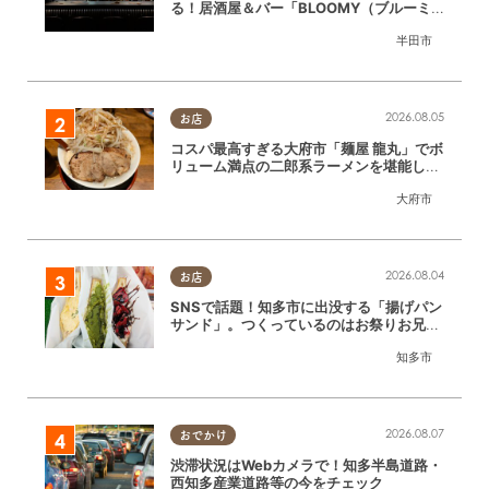
る！居酒屋＆バー「BLOOMY（ブルーミ
ー）」が7/3(金)半田市でオープン
半田市
2026.08.05
お店
コスパ最高すぎる大府市「麺屋 龍丸」でボ
リューム満点の二郎系ラーメンを堪能して
きた
大府市
2026.08.04
お店
SNSで話題！知多市に出没する「揚げパン
サンド」。つくっているのはお祭りお兄さ
ん!?【ちたまる調査隊#55】
知多市
2026.08.07
おでかけ
渋滞状況はWebカメラで！知多半島道路・
西知多産業道路等の今をチェック