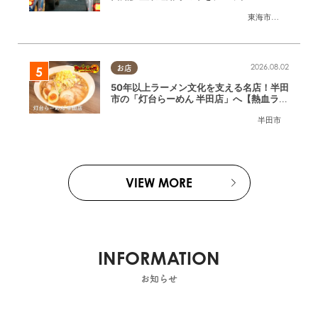
東海市
,
大府市
,
知多
2026.08.02
お店
50年以上ラーメン文化を支える名店！半田
市の「灯台らーめん 半田店」へ【熱血ラー
メン伝 8月放送】
半田市
VIEW MORE
INFORMATION
お知らせ