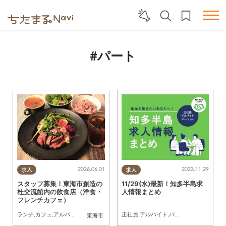
#パート
2026.06.01
2023.11.29
求人
求人
スタッフ募集！東海市創造の
11/29(水)最新！知多半島求
杜交流館内の飲食店（洋食・
人情報まとめ
フレンチカフェ）
ランチ
,
カフェ
,
アルバイト
,
パート
正社員
,
アルバイト
,
パート
,
求人
東海市