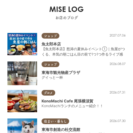
MISE LOG
お店のブログ
2027.07.06
ショップ
魚太郎本店
【魚太郎本店】怒涛の夏休みイベント①｜魚屋がつ
くる、本気の朝ごはん目の前で1つ1つ作るライブ感
2026.08.07
ショップ
東海市観光物産プラザ
グイっと一杯
2026.07.31
グルメ
KonoMachi Cafe 尾張横須賀
KonoMachiランチのメニュー紹介！！
2026.07.30
住まい・暮らし
東海市創造の杜交流館