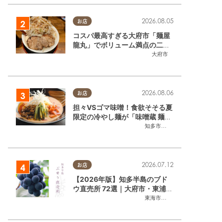
2026.08.05
お店
コスパ最高すぎる大府市「麺屋
龍丸」でボリューム満点の二郎
系ラーメンを堪能してきた
大府市
2026.08.06
お店
担々VSゴマ味噌！食欲そそる夏
限定の冷やし麺が「味噌蔵 麺四
朗 半田店・知多店」で登場／ち
知多市
,
半田市
たまる広告
2026.07.12
お店
【2026年版】知多半島のブド
ウ直売所 72選｜大府市・東浦町
ほかエリア別に一挙紹介
東海市
,
大府市
,
東浦町
,
半田市
,
美