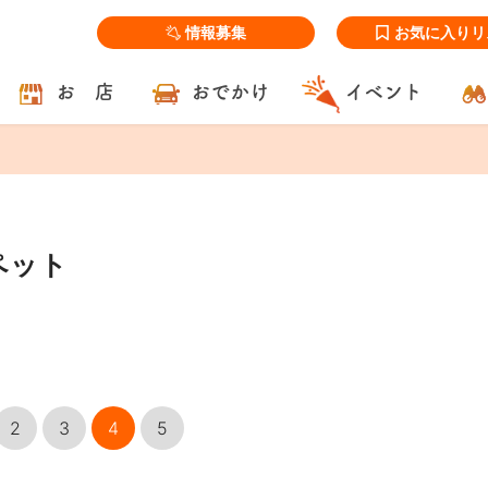
情報募集
お気に入りリ
お 店
おでかけ
イベント
ペット
2
3
4
5