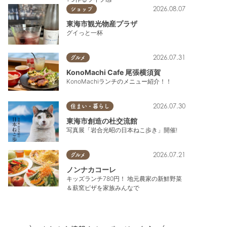
2026.08.07
ショップ
東海市観光物産プラザ
グイっと一杯
2026.07.31
グルメ
KonoMachi Cafe 尾張横須賀
KonoMachiランチのメニュー紹介！！
2026.07.30
住まい・暮らし
東海市創造の杜交流館
写真展「岩合光昭の日本ねこ歩き」開催!
2026.07.21
グルメ
ノンナカコーレ
キッズランチ780円！ 地元農家の新鮮野菜
＆薪窯ピザを家族みんなで