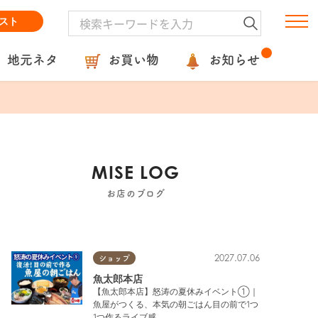
スト
地元ネタ
お買い物
お知らせ
MISE LOG
お店のブログ
2027.07.06
ショップ
魚太郎本店
【魚太郎本店】怒涛の夏休みイベント①｜
魚屋がつくる、本気の朝ごはん目の前で1つ
1つ作るライブ感