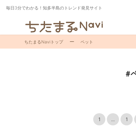
毎日3分でわかる！知多半島のトレンド発見サイト
ちたまるNaviトップ
ペット
#
1
...
1