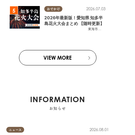
2026.07.03
おでかけ
2026年最新版！愛知県 知多半
島花火大会まとめ 【随時更新】
東海市
,
大府市
,
知多市
,
東浦町
,
阿
VIEW MORE
INFORMATION
お知らせ
2026.08.01
ニュース