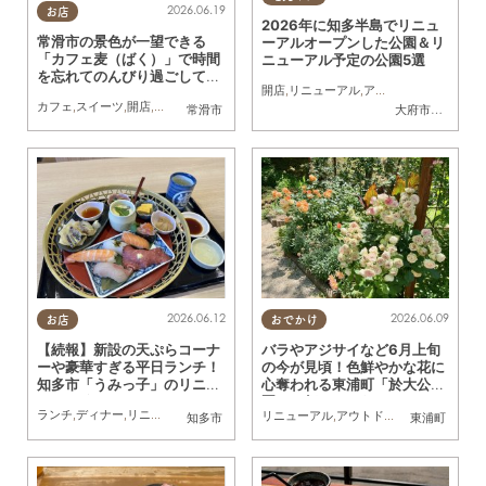
2026.06.19
お店
2026年に知多半島でリニュ
常滑市の景色が一望できる
ーアルオープンした公園＆リ
「カフェ麦（ばく）」で時間
ニューアル予定の公園5選
を忘れてのんびり過ごしてき
開店
,
リニューアル
,
アウトドア
,
自然
,
まち
た
カフェ
,
スイーツ
,
開店
,
リニューアル
,
夫婦
,
カップル
,
おひとりさま
常滑市
大府市
,
知多市
,
東
2026.06.12
2026.06.09
お店
おでかけ
【続報】新設の天ぷらコーナ
バラやアジサイなど6月上旬
ーや豪華すぎる平日ランチ！
の今が見頃！色鮮やかな花に
知多市「うみっ子」のリニュ
心奪われる東浦町「於大公
ーアル後をレポート／ちたま
園」に行ってみた
ランチ
,
ディナー
,
リニューアル
,
まちネタ
,
行ってみたレポ
リニューアル
,
アウトドア
,
まちネタ
,
行って
る広告
知多市
東浦町