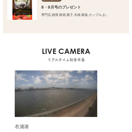
8・9月号のプレゼント
専門店
,
雑貨
,
映画
,
親子
,
夫婦
,
家族
,
カップル
,
おひとりさま
,
友人
LIVE CAMERA
リアルタイム知多半島
衣浦港