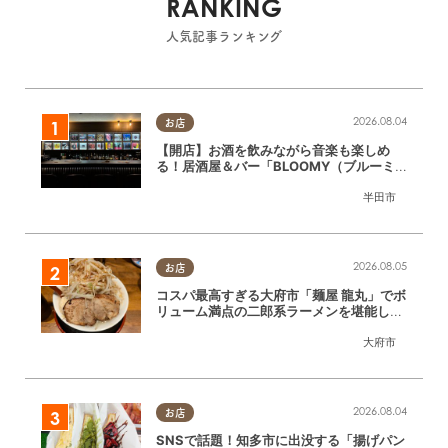
RANKING
人気記事ランキング
2026.08.04
お店
【開店】お酒を飲みながら音楽も楽しめ
る！居酒屋＆バー「BLOOMY（ブルーミ
ー）」が7/3(金)半田市でオープン
半田市
2026.08.05
お店
コスパ最高すぎる大府市「麺屋 龍丸」でボ
リューム満点の二郎系ラーメンを堪能して
きた
大府市
2026.08.04
お店
SNSで話題！知多市に出没する「揚げパン