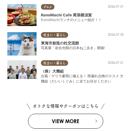
2026.07.31
グルメ
KonoMachi Cafe 尾張横須賀
KonoMachiランチのメニュー紹介！！
2026.07.30
住まい・暮らし
東海市創造の杜交流館
写真展「岩合光昭の日本ねこ歩き」開催!
2026.07.21
住まい・暮らし
（株）大幾組
台風・ゲリラ豪雨に備える！ 雨漏れ点検のススメ 大
幾組（だいいくぐみ）に全てお任せください
オトクな情報やクーポンはこちら
VIEW MORE