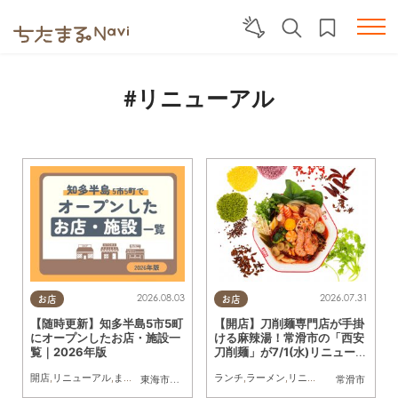
#リニューアル
2026.08.03
2026.07.31
お店
お店
【随時更新】知多半島5市5町
【開店】刀削麺専門店が手掛
にオープンしたお店・施設一
ける麻辣湯！常滑市の「西安
覧｜2026年版
刀削麺」が7/1(水)リニューア
ル
開店
,
リニューアル
,
まちネタ
ランチ
,
ラーメン
,
リニューアル
,
カップル
,
東海市
,
大府市
,
知多市
,
東浦町
,
阿久比町
,
半田市
常滑市
,
常滑市
,
武豊