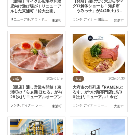
【開店】揚げたて天ぷらやマ
【続報】サイクル広場や乳幼
グロ解体ショーも！知多市
児向け遊び場が！リニューア
「うみっ子」が4/25(土)リニ
ルした東浦町「於大公園」に
ューアルオープン
行ってみた
ランチ
,
ディナー
,
開店
,
リニューアル
,
まち
リニューアル
,
アウトドア
,
まちネタ
,
行ってみたレポ
,
親子
,
家族
,
公園
東浦町
知多市
2026.05.16
2026.04.30
お店
お店
【開店】通し営業も開始！東
大府市の行列店「RAMENぶ
浦町の「らぁ麺 ほたる」が4/
ろす」がつけ麺専門店に5/3
28(火)リニューアルオープン
0(土)リニューアル！今だけ
定番メニュー「牛白湯つけ
ランチ
,
ディナー
,
ラーメン
,
リニューアル
,
まちネタ
ランチ
,
ディナー
,
ラーメン
,
リニューアル
,
東浦町
大府市
麺」を実食