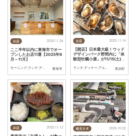
2025.11.14
2025.11.26
お店
お店
【開店】日本最大級！ウッド
ここ半年以内に東海市でオー
デザインパーク野間内に「体
プンしたお店11選【2025年6
験型牡蠣小屋」が11/15(土)オ
月～11月】
ープン
ランチ
,
ディナー
,
アルコール
,
リニューアル
モーニング
,
ランチ
,
ディナー
,
パン
,
スイーツ
,
テイクアウト
,
開店
,
リニューアル
,
ビュー
東海市
美浜町
2025.11.12
お店
2025.10.22
地元ネタ
東海市で「矢場とん」が食べ