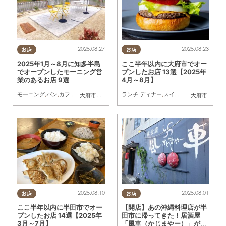
2025.08.27
2025.08.23
お店
お店
2025年1月～8月に知多半島
ここ半年以内に大府市でオー
でオープンしたモーニング営
プンしたお店 13選【2025年
業のあるお店 9選
4月～8月】
モーニング
,
パン
,
カフェ
,
スイーツ
,
開店
,
リニューアル
ランチ
,
ディナー
,
まとめ記事
,
スイーツ
,
開店
,
リニュー
大府市
,
知多市
,
阿久比町
,
半田市
,
常滑市
,
美浜町
大府市
,
南知多町
2025.08.10
2025.08.01
お店
お店
ここ半年以内に半田市でオー
【開店】あの沖縄料理店が半
プンしたお店 14選【2025年
田市に帰ってきた！居酒屋
3月～7月】
「風車（かじまやー）」が4