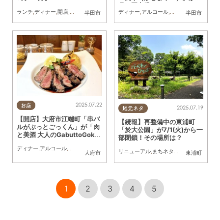
月に再出発
ランチ
,
ディナー
,
開店
,
リニューアル
,
まとめ記事
ディナー
,
家族
,
アルコール
,
リニューアル
,
家族
,
半田市
半田市
2025.07.22
お店
2025.07.19
地元ネタ
【開店】大府市江端町「串バ
【続報】再整備中の東浦町
ルがぶっとごっくん」が「肉
「於大公園」が7/1(火)から一
と美酒 大人のGabuttoGokk
部閉鎖！その場所は？
un」として7/3(木)リニュー
ディナー
,
アルコール
,
リニューアル
,
カップル
,
友人
,
KURUTOHP
アル
リニューアル
,
まちネタ
,
親子
,
家族
大府市
東浦町
1
2
3
4
5