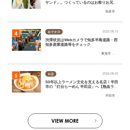
サンド」。つくっているのはお祭りお兄さ
ん!?【ちたまる調査隊#55】
知多市
2025.08.15
おでかけ
渋滞状況はWebカメラで知多半島道路・西
知多産業道路等をチェック
東海市
,
大府市
,
知多
2026.08.02
お店
50年以上ラーメン文化を支える名店！半田
市の「灯台らーめん 半田店」へ【熱血ラー
メン伝 8月放送】
半田市
VIEW MORE