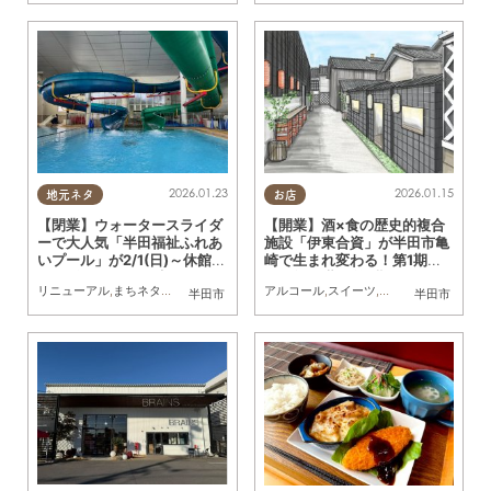
2026.01.23
2026.01.15
地元ネタ
お店
【閉業】ウォータースライダ
【開業】酒×食の歴史的複合
ーで大人気「半田福祉ふれあ
施設「伊東合資」が半田市亀
いプール」が2/1(日)～休館、
崎で生まれ変わる！第1期は1/
2026年4月再開予定
30(金)開幕、第2期は…
リニューアル
,
まちネタ
,
親子
アルコール
,
スイーツ
,
テイクアウト
,
リニュ
半田市
半田市