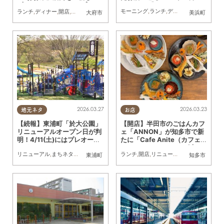
026年3月】
(木)リニューアルオープン／
モーニング
,
ランチ
,
ディナー
,
アルコール
,
ランチ
,
ディナー
,
開店
,
リニューアル
,
KURUTOHP
大府市
美浜町
ちたまる広告
2026.03.27
2026.03.23
地元ネタ
お店
【続報】東浦町「於大公園」
【開店】半田市のごはんカフ
リニューアルオープン日が判
ェ「ANNON」が知多市で新
明！4/11(土)にはプレオープ
たに「Cafe Anite（カフェア
ンイベントも
ニット）」として3/19(木)オ
リニューアル
,
まちネタ
,
親子
,
家族
,
公園
ランチ
,
開店
,
リニューアル
,
夫婦
,
カップル
,
東浦町
知多市
ープン