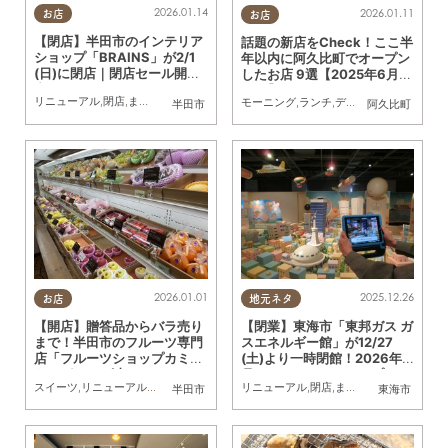
2026.01.14
2026.01.11
お店
お店
【閉店】半田市のインテリア
話題の新店をCheck！ここ半
ショップ「BRAINS」が2/1
年以内に阿久比町でオープン
(日)に閉店｜閉店セール開催
したお店 9選【2025年6月～
中
12月】
リニューアル
,
閉店
,
まちネタ
,
親子
,
家族
モーニング
,
ランチ
,
ディナー
,
ラーメン
,
ス
半田市
阿久比町
2026.01.01
2025.12.26
お店
地元ネタ
【開店】贈答品からバラ売り
【閉業】東海市「東邦ガス ガ
まで！半田市のフルーツ専門
スエネルギー館」が12/27
店「フルーツショップカミ
(土)より一時閉館！2026年7
ヤ」が12/20(土)リニューア
月にリニューアルオープン
スイーツ
,
リニューアル
,
専門店
,
親子
,
家族
,
友人
リニューアル
,
閉店
,
まちネタ
,
親子
,
家族
半田市
東海市
ル