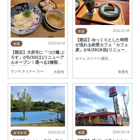
2026.05.28
お店
【開店】ゆっくりとした時間
2026.06.02
お店
が流れる絶景カフェ「カフェ
麦」が4/29(水祝)リニューア
【開店】大府市に「つけ麺 ぶ
ルオープン
ろす」が5/30(土)リニューア
カフェ
,
スイーツ
,
開店
,
リニューアル
,
夫婦
,
ルオープン！選べる2種類の
麺と濃厚スープに注目
ランチ
,
ディナー
,
ラーメン
,
開店
,
リニューアル
,
家族
,
おひとりさま
,
KURUTOHP
大府市
常滑市
2026.05.18
2026.05.25
お店
おでかけ