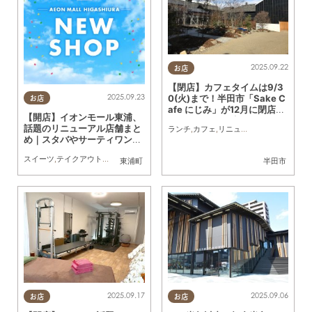
2025.09.22
お店
【閉店】カフェタイムは9/3
2025.09.23
0(火)まで！半田市「Sake C
お店
afe にじみ」が12月に閉店し
【開店】イオンモール東浦、
リニューアル予定
話題のリニューアル店舗まと
ランチ
,
カフェ
,
リニューアル
,
閉店
,
地元企
め｜スタバやサーティワンも
登場
スイーツ
,
テイクアウト
,
開店
,
リニューアル
,
親子
,
家族
,
カップル
,
友人
,
トレンド
東浦町
半田市
2025.09.17
2025.09.06
お店
お店