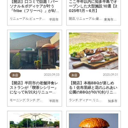
【開店】口コミで話題！パー
ここ半年以内に知多半島でオ
ソナル＆ボディケアが叶う
ープンした大型施設 10選【2
「fribe（フリーべ）」が8/2
025年1月～6月】
2(金)リニューアルし半田市
リニューアル
,
ビューティー
,
専門店
,
まちネタ
開店
,
ちたまる広告
,
リニューアル
,
健康
,
専門店
,
映画
,
まち
半田市
東海市
,
大府市
,
知
へ／ちたまる広告
2025.09.03
2025.09.01
お店
お店
【開店】半田市の老舗洋食レ
【開店】本格BBQが楽しめ
ストランが「喫茶シシリー」
る！佐布里緑と花のふれあい
になって9/2(火)リニューア
公園のBBQが10/1(水)リニュ
ル
ーアル／ちたまる広告
モーニング
,
ランチ
,
ディナー
,
開店
,
リニューアル
ランチ
,
家族
,
ディナー
,
リニューアル
,
アウトドア
半田市
知多市