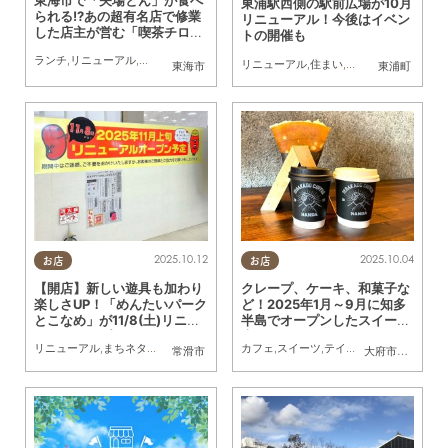
東浦駅西側の駅前広場が10月
られる!?あの超有名店で修業
リニューアル！今後はイベン
した店主が営む「喫茶チロ
トの開催も
ル」に行ってみた
ランチ
,
リニューアル
,
行ってみたレポ
,
夫婦
,
おひとりさま
リニューアル
,
住まい
,
まちネタ
東海市
東浦町
2025.10.12
2025.10.04
お店
お店
【開店】新しい遊具も加わり
クレープ、ケーキ、和菓子な
楽しさUP！「めんたいパーク
ど！2025年1月～9月に知多
とこなめ」が11/8(土)リニュ
半島でオープンしたスイーツ
ーアルオープン
店 9選
リニューアル
,
まちネタ
,
親子
カフェ
,
スイーツ
,
テイクアウト
,
キッチンカ
常滑市
大府市
,
東浦町
,
常