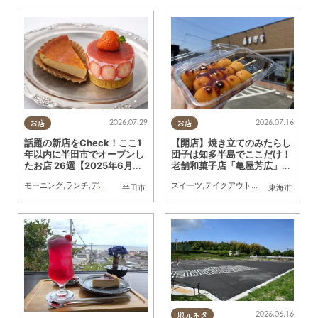
2026.07.29
2026.07.16
お店
お店
話題の新店をCheck！ここ1
【開店】焼き立てのみたらし
年以内に半田市でオープンし
団子は知多半島でここだけ！
たお店 26選【2025年6月～
老舗和菓子店「亀屋芳広」の
2026年6月】
大府店が6/1(月)リニューアル
モーニング
,
ランチ
,
ディナー
,
アルコール
,
ラーメン
スイーツ
,
パン
,
テイクアウト
,
カフェ
,
スイーツ
,
リニューアル
,
テイクアウ
,
専門
半田市
東海市
2026.06.16
地元ネタ