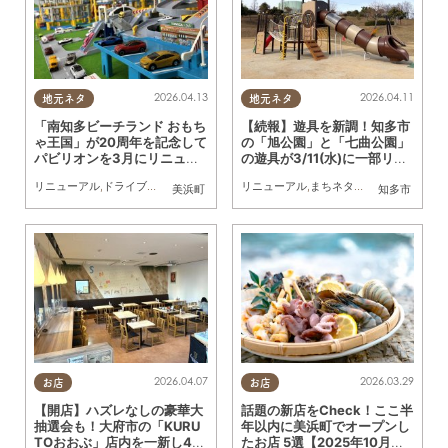
2026.04.13
2026.04.11
地元ネタ
地元ネタ
「南知多ビーチランド おもち
【続報】遊具を新調！知多市
ゃ王国」が20周年を記念して
の「旭公園」と「七曲公園」
パビリオンを3月にリニュー
の遊具が3/11(水)に一部リニ
アル！
ューアル
リニューアル
,
ドライブ
,
旅行
,
まちネタ
,
親子
リニューアル
,
家族
,
まちネタ
,
親子
,
公園
美浜町
知多市
2026.03.29
2026.04.07
お店
お店
話題の新店をCheck！ここ半
【開店】ハズレなしの豪華大
年以内に美浜町でオープンし
抽選会も！大府市の「KURU
たお店 5選【2025年10月～2
TOおおぶ」店内を一新し4/2