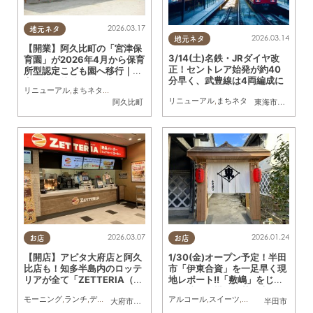
2026.03.17
地元ネタ
2026.03.14
地元ネタ
【開業】阿久比町の「宮津保
3/14(土)名鉄・JRダイヤ改
育園」が2026年4月から保育
正！セントレア始発が約40
所型認定こども園へ移行｜保
分早く、武豊線は4両編成に
育園枠と幼稚園枠の違いは？
リニューアル
,
まちネタ
,
学校
,
親子
,
家族
リニューアル
,
まちネタ
阿久比町
東海市
,
大府市
,
知
2026.03.07
2026.01.24
お店
お店
【開店】アピタ大府店と阿久
1/30(金)オープン予定！半田
比店も！知多半島内のロッテ
市「伊東合資」を一足早く現
リアが全て「ZETTERIA（ゼ
地レポート!!「敷嶋」をじっ
ッテリア）」へリニューアル
くり味わう横丁、菓子店ほか
モーニング
,
ランチ
,
ディナー
,
テイクアウト
アルコール
,
リニューアル
,
スイーツ
,
夫婦
,
家族
,
テイクアウト
,
おひとりさま
,
開店
,
友
,
大府市
,
阿久比町
半田市