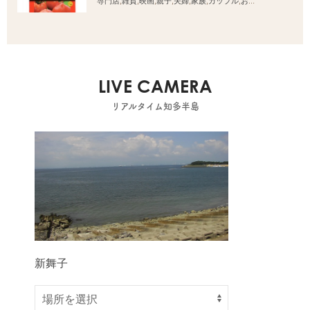
専門店
,
雑貨
,
映画
,
親子
,
夫婦
,
家族
,
カップル
,
おひとりさま
,
友人
LIVE CAMERA
リアルタイム知多半島
新舞子