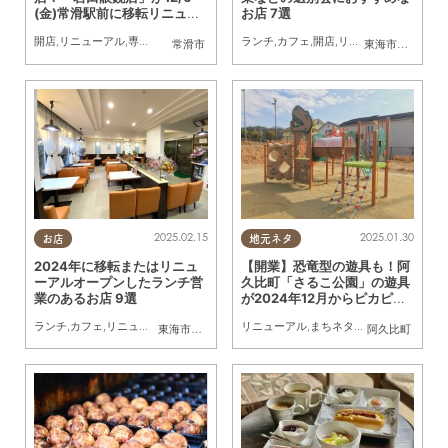
(金)常滑駅前に移転リニュー
お店 7選
アル
開店
,
リニューアル
,
専門店
,
家族
ランチ
,
カフェ
,
開店
,
リニューアル
,
まとめ
常滑市
東海市
,
大府市
,
東
2025.02.15
2025.01.30
お店
地元ネタ
2024年に移転またはリニュ
【開業】恐竜型の遊具も！阿
ーアルオープンしたランチ営
久比町「さるこ公園」の遊具
業のあるお店 9選
が2024年12月からピカピカ
にリニューアル
ランチ
,
カフェ
,
リニューアル
,
まちネタ
,
まとめ記事
リニューアル
,
まちネタ
,
親子
東海市
,
大府市
,
知多市
,
阿久比町
,
常滑市
,
美浜町
阿久比町