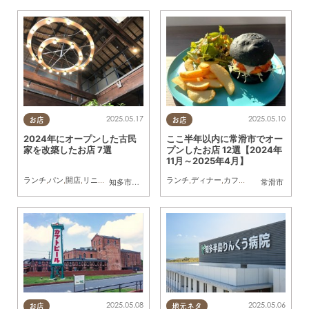
2025.05.17
2025.05.10
お店
お店
2024年にオープンした古民
ここ半年以内に常滑市でオー
家を改築したお店 7選
プンしたお店 12選【2024年
11月～2025年4月】
ランチ
,
パン
,
開店
,
リニューアル
,
まとめ記事
ランチ
,
家族
,
友人
,
ディナー
,
カフェ
,
開店
,
リニューア
知多市
,
半田市
,
常滑市
常滑市
2025.05.08
2025.05.06
お店
地元ネタ