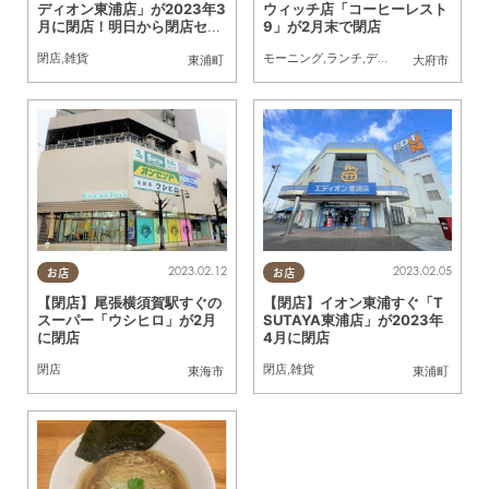
ディオン東浦店」が2023年3
ウィッチ店「コーヒーレスト
月に閉店！明日から閉店セー
9」が2月末で閉店
ルも
閉店
,
雑貨
モーニング
,
ランチ
,
ディナー
,
カフェ
,
閉店
,
東浦町
大府市
2023.02.12
2023.02.05
お店
お店
【閉店】尾張横須賀駅すぐの
【閉店】イオン東浦すぐ「T
スーパー「ウシヒロ」が2月
SUTAYA東浦店」が2023年
に閉店
4月に閉店
閉店
閉店
,
雑貨
東海市
東浦町