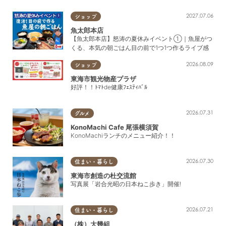
2027.07.06
ショップ
魚太郎本店
【魚太郎本店】怒涛の夏休みイベント①｜魚屋がつ
くる、本気の朝ごはん目の前で1つ1つ作るライブ感
2026.08.09
ショップ
東海市観光物産プラザ
好評！！ﾄﾏﾄde健康ﾌｪｽﾃｨﾊﾞﾙ
2026.07.31
グルメ
KonoMachi Cafe 尾張横須賀
KonoMachiランチのメニュー紹介！！
2026.07.30
住まい・暮らし
東海市創造の杜交流館
写真展「岩合光昭の日本ねこ歩き」開催!
2026.07.21
住まい・暮らし
（株）大幾組