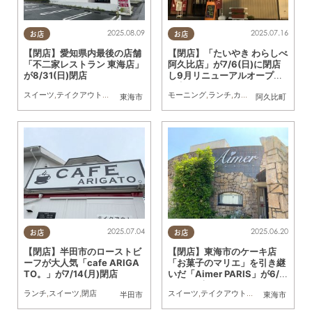
2025.08.09
2025.07.16
お店
お店
【閉店】愛知県内最後の店舗
【閉店】「たいやき わらしべ
「不二家レストラン 東海店」
阿久比店」が7/6(日)に閉店
が8/31(日)閉店
し9月リニューアルオープン
予定
スイーツ
,
テイクアウト
,
閉店
,
家族
モーニング
,
ランチ
,
カフェ
,
スイーツ
,
閉店
東海市
阿久比町
2025.07.04
2025.06.20
お店
お店
【閉店】半田市のローストビ
【閉店】東海市のケーキ店
ーフが大人気「cafe ARIGA
「お菓子のマリエ」を引き継
TO。」が7/14(月)閉店
いだ「Aimer PARIS」が6/2
9(日)閉店
ランチ
,
スイーツ
,
閉店
スイーツ
,
テイクアウト
,
閉店
,
家族
半田市
東海市