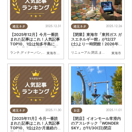
2025.12.31
2025.12.26
地元ネタ
地元ネタ
【2025年12月】今月一番読
【閉業】東海市「東邦ガス ガ
まれた記事はこれ！人気記事
スエネルギー館」が12/27
TOP10、1位は知多半島にオ
(土)より一時閉館！2026年7
ープン予定の大型施設16選
月にリニューアルオープン
ランチ
,
ディナー
,
パン
,
カフェ
,
スイーツ
,
開店
リニューアル
,
閉店
,
観光
,
まとめ記事
,
閉店
,
まちネタ
,
親子
,
家族
東海市
,
大府市
,
知多市
,
東浦町
,
阿久比町
,
半田市
東海市
,
常滑市
,
武豊
2025.11.30
2025.11.01
地元ネタ
お店
【2025年11月】今月一番読
【閉店】イオンモール常滑内
まれた記事はこれ！人気記事
のアスレチック「WONDER
TOP10、1位は2か月連続の話
SKY」が11/30(日)閉店