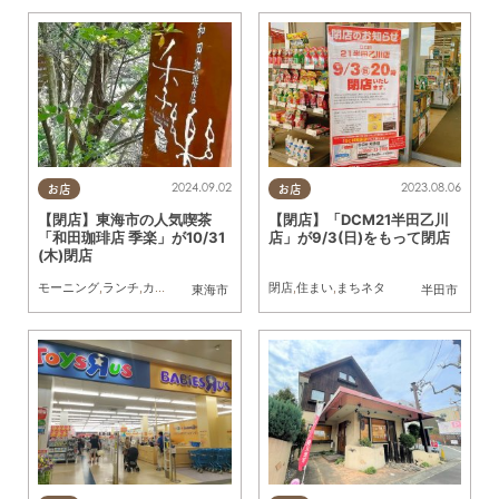
2024.09.02
2023.08.06
お店
お店
【閉店】東海市の人気喫茶
【閉店】「DCM21半田乙川
「和田珈琲店 季楽」が10/31
店」が9/3(日)をもって閉店
(木)閉店
モーニング
,
ランチ
,
カフェ
,
スイーツ
,
閉店
閉店
,
住まい
,
まちネタ
東海市
半田市