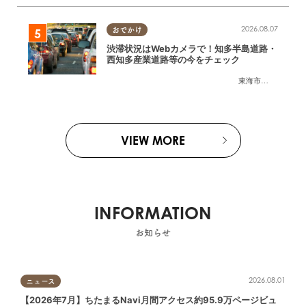
2026.08.07
おでかけ
渋滞状況はWebカメラで！知多半島道路・
西知多産業道路等の今をチェック
東海市
,
大府市
,
知多
VIEW MORE
INFORMATION
お知らせ
2026.08.01
ニュース
【2026年7月】ちたまるNavi月間アクセス約95.9万ページビュ