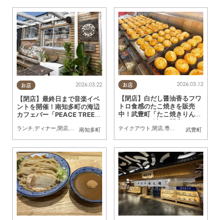
2026.03.12
2026.03.22
お店
お店
【閉店】白だし醤油香るフワ
【閉店】最終日まで音楽イベ
トロ食感のたこ焼きを販売
ントを開催！南知多町の海辺
中！武豊町「たこ焼きりん
カフェバー「PEACE TREE
く」が4/18(土)に閉店
minamichita」が3/31(火)で
テイクアウト
,
閉店
,
専門店
,
親子
,
家族
,
おひ
ランチ
,
ディナー
,
閉店
,
カップル
,
おひとりさま
南知多町
武豊町
営業終了