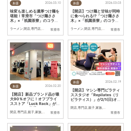
2026.03.10
2026.03.03
お店
お店
味変も楽しめる濃厚つけ麺を
【開店】つけ麺と甘味が同時
堪能！常滑市「つけ麺ささ
に食べられる!?「つけ麺ささ
木」×「祇園茶寮」のコラボ
木」×「祇園茶寮」のコラボ
店舗に行ってみた
店舗がイオンモール常滑にオ
ラーメン
,
閉店
,
専門店
,
行ってみたレポ
,
親子
ラーメン
,
家族
,
カップル
,
閉店
,
専門店
,
おひとりさま
,
親子
,
家族
,
友人
,
カップル
,
コスパ
,
常滑市
常滑市
ープン
2026.02.19
お店
2026.02.20
お店
【開店】マシン専門ピラティ
【開店】新品ブランド品が最
ススタジオ「Repilates（リ
大90％オフに！オフプライ
ピラティス）」が2/1(日)オー
スストア「Luck Rack」がイ
プン！
閉店
,
専門店
,
親子
,
家族
,
カップル
,
おひとり
オンモール常滑に2/20(金)オ
閉店
,
専門店
,
親子
,
家族
,
カップル
,
おひとりさま
,
友人
,
コスパ抜群
常滑市
常滑市
ープン