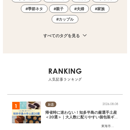
季節ネタ
親子
夫婦
家族
カップル
すべてのタグを見る
RANKING
人気記事ランキング
2026.08.08
お店
帰省時に迷わない！知多半島の厳選手土産
＜20選＞｜大人数に配りやすい個包装ギフ
ト
東海市
,
大府市
,
知多