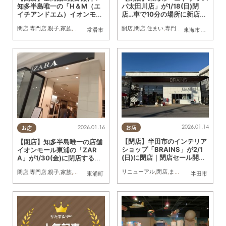
知多半島唯一の「H＆M（エ
パ太田川店」が1/18(日)閉
イチアンドエム）イオンモー
店…車で10分の場所に新店舗
ル常滑店」が1/31(土)で営業
オープンへ
閉店
,
専門店
,
親子
,
家族
,
カップル
,
おひとりさま
開店
,
友人
,
閉店
,
コスパ抜群
,
住まい
,
専門店
,
雑貨
常滑市
東海市
,
知多市
終了
2026.01.14
2026.01.16
お店
お店
【閉店】半田市のインテリア
【閉店】知多半島唯一の店舗
ショップ「BRAINS」が2/1
イオンモール東浦の「ZAR
(日)に閉店｜閉店セール開催
A」が1/30(金)に閉店するら
中
しい
リニューアル
,
閉店
,
まちネタ
,
親子
,
家族
閉店
,
専門店
,
親子
,
家族
,
おひとりさま
,
友人
東浦町
半田市