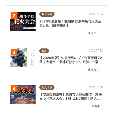
2026.07.03
おでかけ
2026年最新版！愛知県 知多半島花火大会
まとめ 【随時更新】
東海市
,
大府市
,
知多
2026.07.12
お店
【2026年版】知多半島のブドウ直売所 72
選｜大府市・東浦町ほかエリア別に一挙紹
介
東海市
,
大府市
,
東浦
2026.07.30
地元ネタ
【交通規制図有】東海市大池公園で「東海
まつり花火大会」8/8(土)に開催｜購入方
法や駐車場情報は？
東海市