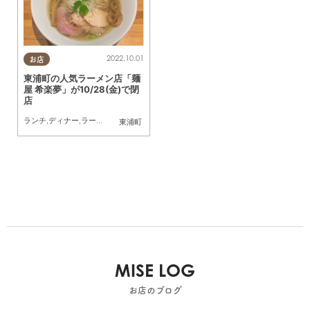
2022.10.01
お店
東浦町の人気ラーメン店「麺
屋 希楽夢」が10/28(金)で閉
店
ランチ
,
ディナー
,
ラーメン
,
閉店
,
親子
,
夫婦
,
家族
,
カップル
,
おひとりさま
,
友人
東浦町
MISE LOG
お店のブログ