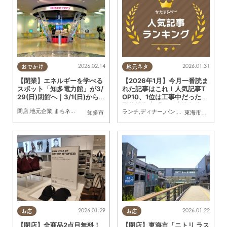
2026.02.14
2026.01.31
おでかけ
地元ネタ
【閉業】エネルギーを学べる
【2026年1月】今月一番読ま
スポット「知多電力館」が3/
れた記事はこれ！人気記事T
29(日)閉館へ｜3/1(日)から
OP10、1位は工事中だった大
閉館イベント開催
型物流拠点「CPD東海知多」
閉店
,
地元企業
,
まちネタ
,
親子
,
家族
ランチ
,
ディナー
,
パン
,
カフェ
,
スイーツ
,
開
知多市
東海市
,
大府市
,
知
2026.01.29
2026.01.22
お店
お店
【閉店】全商品2点目無料！
【閉店】東海市「ニトリ ラス