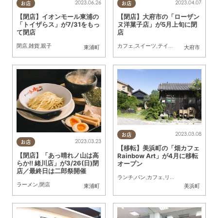
2023.06.26
2023.04.07
お店
お店
【閉店】イオンモール東浦の
【閉店】大府市の「ローザン
「トイザらス」が7/31をもっ
ヌ洋菓子店」が5月上旬に閉
て閉店
店
閉店
,
雑貨
,
親子
カフェ
,
スイーツ
,
テイクアウト
,
閉店
東浦町
大府市
2023.03.08
お店
2023.03.23
お店
【移転】美浜町の「畑カフェ
【閉店】「あっ晴れノ山は高
Rainbow Art」が4月に移転
らか!! 緒川店」が3/26(日)閉
オープン
店／最終日は二郎祭開催
ランチ
,
パン
,
カフェ
,
リニューアル
,
閉店
,
親
ラーメン
,
閉店
東浦町
美浜町