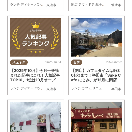
題の新店
ランチ
,
ディナー
,
パン
,
カフェ
,
スイーツ
,
開店
閉店
,
閉店
,
アウトドア
,
観光
,
まとめ記事
,
親子
,
家族
,
友人
東海市
,
大府市
,
阿久比町
,
半田市
,
常滑市
常滑市
2025.10.31
2025.09.22
地元ネタ
お店
【2025年10月】今月一番読
【閉店】カフェタイムは9/3
まれた記事はこれ！人気記事
0(火)まで！半田市「Sake C
TOP10、1位は10月オープン
afe にじみ」が12月に閉店し
の海鮮テーマパーク
リニューアル予定
ランチ
,
ディナー
,
パン
,
カフェ
,
スイーツ
,
開店
ランチ
,
閉店
,
,
観光
カフェ
,
まとめ記事
,
リニューアル
,
閉店
,
地元企
東海市
,
大府市
,
阿久比町
,
半田市
,
常滑市
半田市