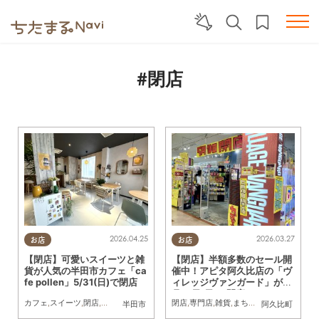
#閉店
2026.04.25
2026.03.27
お店
お店
【閉店】可愛いスイーツと雑
【閉店】半額多数のセール開
貨が人気の半田市カフェ「ca
催中！アピタ阿久比店の「ヴ
fe pollen」5/31(日)で閉店
ィレッジヴァンガード」が5
月10日(日)に閉店へ
カフェ
,
スイーツ
,
閉店
,
雑貨
,
まちネタ
閉店
,
専門店
,
雑貨
,
まちネタ
半田市
阿久比町