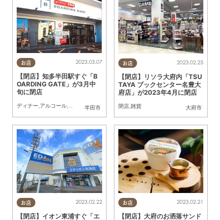
2023.03.07
2023.02.25
お店
お店
【閉店】知多半田駅すぐ「B
【閉店】リソラ大府内「TSU
OARDING GATE」が3月中
TAYA ブックセンター名豊大
旬に閉店
府店」が2023年4月に閉店
ディナー
,
アルコール
,
閉店
閉店
,
雑貨
半田市
大府市
2023.02.22
2023.02.21
お店
お店
【閉店】イオン東浦すぐ「エ
【閉店】大府のお洒落サンド