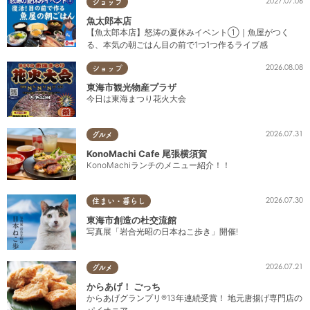
2027.07.06
ショップ
魚太郎本店
【魚太郎本店】怒涛の夏休みイベント①｜魚屋がつく
る、本気の朝ごはん目の前で1つ1つ作るライブ感
2026.08.08
ショップ
東海市観光物産プラザ
今日は東海まつり花火大会
2026.07.31
グルメ
KonoMachi Cafe 尾張横須賀
KonoMachiランチのメニュー紹介！！
2026.07.30
住まい・暮らし
東海市創造の杜交流館
写真展「岩合光昭の日本ねこ歩き」開催!
2026.07.21
グルメ
からあげ！ ごっち
からあげグランプリ®13年連続受賞！ 地元唐揚げ専門店の