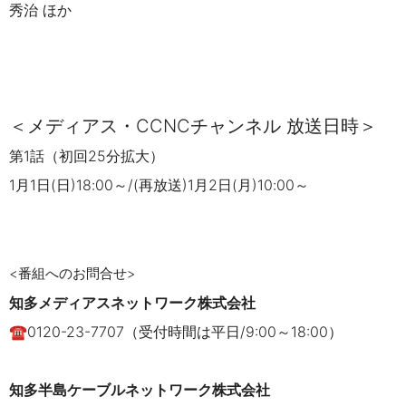
秀治 ほか
＜メディアス・
CCNC
チャンネル 放送日時＞
第
1
話（初回
25
分拡大）
1
月
1
日
(
日
)18
:
00
～
/(
再放送
)1
月
2
日
(
月
)10
:
00
～
<
番組へのお問合せ
>
知多メディアスネットワーク株式会社
☎0120-23-7707
（受付時間は平日
/9:00
～
18
:00）
知多半島ケーブルネットワーク株式会社