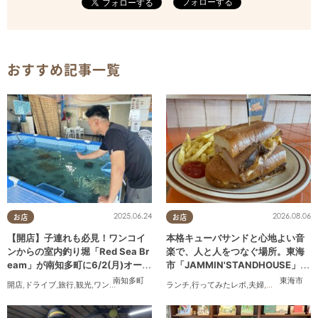
フォローする
おすすめ記事一覧
2025.06.24
2026.08.06
お店
お店
【開店】子連れも必見！ワンコイ
本格キューバサンドと心地よい音
ンからの室内釣り堀「Red Sea Br
楽で、人と人をつなぐ場所。東海
eam」が南知多町に6/2(月)オープ
市「JAMMIN'STANDHOUSE」に
ン
行ってみた
南知多町
東海市
開店
,
ドライブ
,
旅行
,
観光
,
ワンコイン
ランチ
,
行ってみたレポ
,
夫婦
,
おひとりさま
,