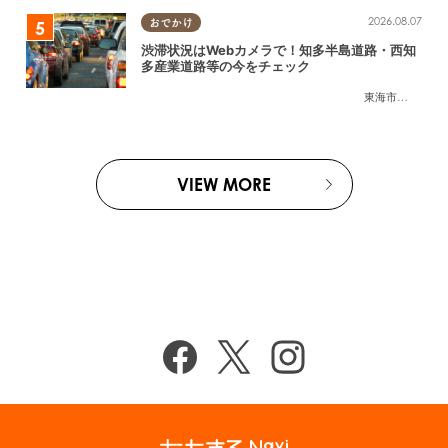
2026.08.07
おでかけ
渋滞状況はWebカメラで！知多半島道路・西知
多産業道路等の今をチェック
東海市
,
大府市
,
知
VIEW MORE