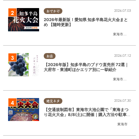
2026.07.03
おでかけ
2026年最新版！愛知県 知多半島花火大会まと
め 【随時更新】
東海市
,
大府市
,
知
2026.07.12
お店
【2026年版】知多半島のブドウ直売所 72選｜
大府市・東浦町ほかエリア別に一挙紹介
東海市
,
大府市
,
東
2026.07.30
地元ネタ
【交通規制図有】東海市大池公園で「東海まつ
り花火大会」8/8(土)に開催｜購入方法や駐車場
情報は？
東海市