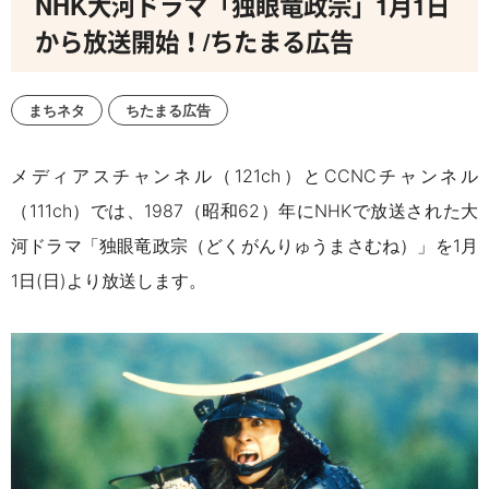
NHK大河ドラマ「独眼竜政宗」1月1日
から放送開始！/ちたまる広告
まちネタ
ちたまる広告
メディアスチャンネル（
121ch）
と
CCNC
チャンネル
（
111ch）
では、
1987
（昭和
62
）年に
NHK
で放送された大
河ドラマ「独眼竜政宗（どくがんりゅうまさむね）」を
1
月
1
日
(
日
)
より放送します。