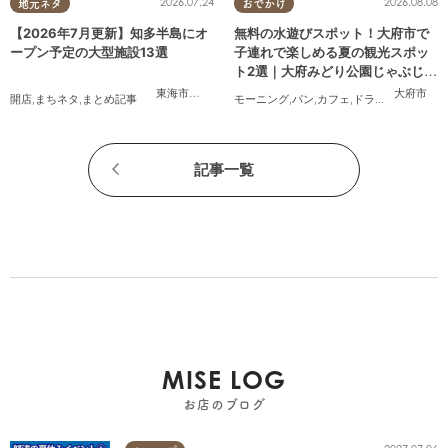
2026.07.24
2026.08.08
地元ネタ
おでかけ
【2026年7月更新】知多半島にオ
無料の水遊びスポット！大府市で
ープン予定の大型施設13選
子連れで楽しめる夏の観光スポッ
ト2選｜大府みどり公園じゃぶじゃ
ぶ池、ぱんやSUNとえふ
東海市
,
大府市
,
知多市
,
美浜町
,
南知多町
大府市
開店
,
まちネタ
,
まとめ記事
モーニング
,
パン
,
カフェ
,
ドライブ
,
観光
,
行っ
記事一覧
MISE LOG
お店のブログ