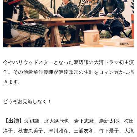
今やハリウッドスターとなった渡辺謙の大河ドラマ初主演
作。その他豪華俳優陣が伊達政宗の生涯をロマン豊かに描
きます。
どうぞお見逃しなく！
【出演】
渡辺謙、北大路欣也、岩下志麻、勝新太郎、桜田
淳子、秋吉久美子、津川雅彦、三浦友和、竹下景子、大滝