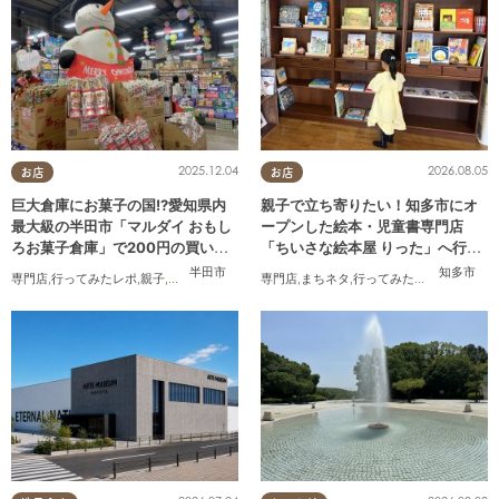
2025.12.04
2026.08.05
お店
お店
巨大倉庫にお菓子の国!?愛知県内
親子で立ち寄りたい！知多市にオ
最大級の半田市「マルダイ おもし
ープンした絵本・児童書専門店
ろお菓子倉庫」で200円の買い物
「ちいさな絵本屋 りった」へ行っ
にチャレンジ
てみた
半田市
知多市
専門店
,
行ってみたレポ
,
親子
,
家族
専門店
,
まちネタ
,
行ってみたレポ
,
親子
,
家族
,