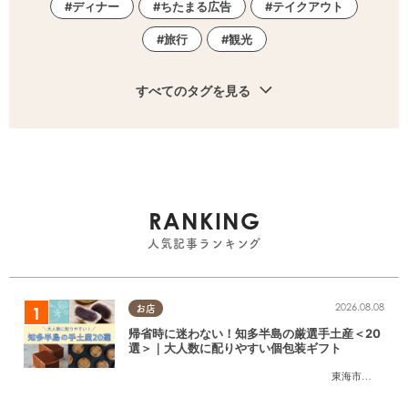
ディナー
ちたまる広告
テイクアウト
旅行
観光
すべてのタグを見る
RANKING
人気記事ランキング
2026.08.08
お店
帰省時に迷わない！知多半島の厳選手土産＜20
選＞｜大人数に配りやすい個包装ギフト
東海市
,
大府市
,
知