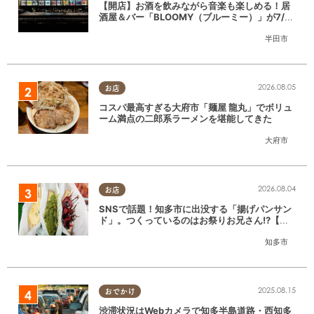
【開店】お酒を飲みながら音楽も楽しめる！居
酒屋＆バー「BLOOMY（ブルーミー）」が7/3
(金)半田市でオープン
半田市
2026.08.05
お店
コスパ最高すぎる大府市「麺屋 龍丸」でボリュ
ーム満点の二郎系ラーメンを堪能してきた
大府市
2026.08.04
お店
SNSで話題！知多市に出没する「揚げパンサン
ド」。つくっているのはお祭りお兄さん!?【ち
たまる調査隊#55】
知多市
2025.08.15
おでかけ
渋滞状況はWebカメラで知多半島道路・西知多