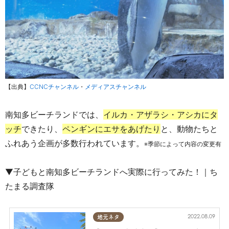
【出典
】
CCNCチャンネル
・
メディアスチャンネル
南知多ビーチランドでは、
イルカ・アザラシ・アシカにタ
ッチ
できたり、
ペンギンにエサをあげたり
と、動物たちと
ふれあう企画が多数行われています。
※季節によって内容の変更有
▼子どもと南知多ビーチランドへ実際に行ってみた！｜ち
たまる調査隊
2022.08.09
地元ネタ