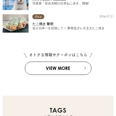
写真展「岩合光昭の日本ねこ歩き」開催!
2026.07.21
グルメ
たこ焼き 黎明
旨さ日本一を目指して！ 豚骨塩ダレ大玉大たこ焼き
オトクな情報やクーポンはこちら
VIEW MORE
TAGS