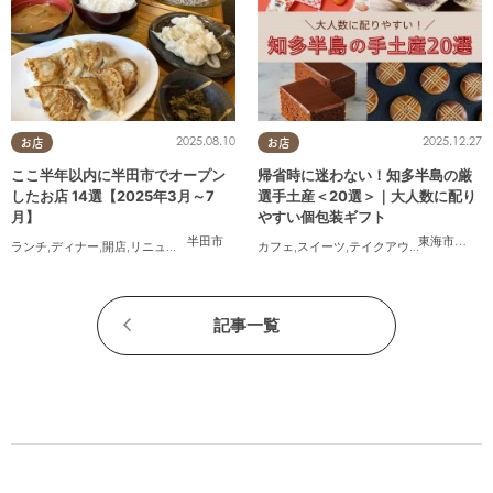
2025.08.10
2025.12.27
お店
お店
ここ半年以内に半田市でオープン
帰省時に迷わない！知多半島の厳
したお店 14選【2025年3月～7
選手土産＜20選＞｜大人数に配り
月】
やすい個包装ギフト
半田市
東海市
,
大府
ランチ
,
ディナー
,
開店
,
リニューアル
,
まとめ記事
カフェ
,
家族
,
スイーツ
,
テイクアウト
,
まとめ記事
記事一覧