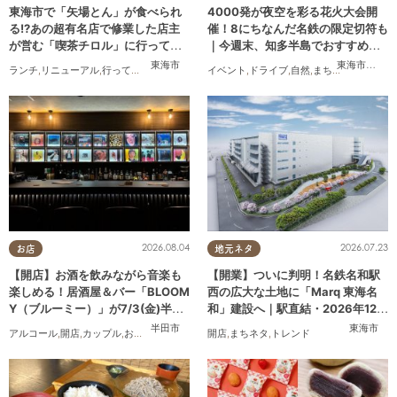
東海市で「矢場とん」が食べられ
4000発が夜空を彩る花火大会開
る!?あの超有名店で修業した店主
催！8にちなんだ名鉄の限定切符も
が営む「喫茶チロル」に行ってみ
｜今週末、知多半島でおすすめの
た
プラン【8/8(土)・9(日)】
東海市
東海市
,
大府
ランチ
,
リニューアル
,
行ってみたレポ
,
夫婦
,
おひとりさま
イベント
,
ドライブ
,
自然
,
まちネタ
,
季節ネタ
,
2026.08.04
2026.07.23
お店
地元ネタ
【開店】お酒を飲みながら音楽も
【開業】ついに判明！名鉄名和駅
楽しめる！居酒屋＆バー「BLOOM
西の広大な土地に「Marq 東海名
Y（ブルーミー）」が7/3(金)半田
和」建設へ｜駅直結・2026年12月
市でオープン
着工予定
半田市
東海市
アルコール
,
開店
,
カップル
,
おひとりさま
,
友人
開店
,
まちネタ
,
トレンド