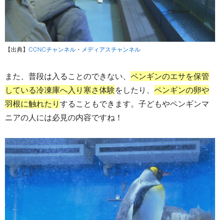
【出典】
CCNCチャンネル
・
メディアスチャンネル
また、普段は入ることのできない、
ペンギンのエサを保管
している冷凍庫へ入り寒さ体験
をしたり、
ペンギンの卵や
羽根に触れたり
することもできます。子どもやペンギンマ
ニアの人には必見の内容ですね！