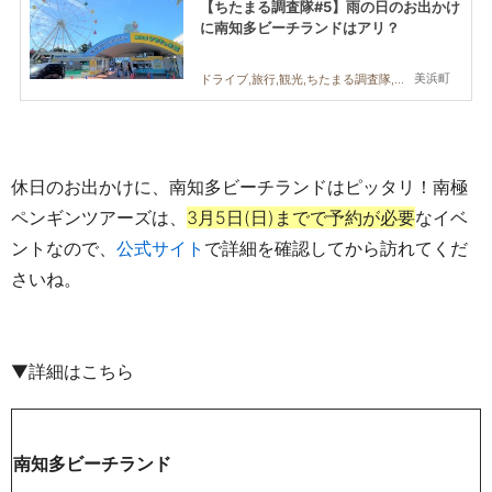
【ちたまる調査隊#5】雨の日のお出かけ
に南知多ビーチランドはアリ？
美浜町
ドライブ,旅行,観光,ちたまる調査隊,親子,夫婦,家族,カップル,友人,南知多ビーチランド,おでかけ,美浜町
休日のお出かけに、南知多ビーチランドはピッタリ！南極
ペンギンツアーズは、
3月5日(日)までで予約が必要
なイベ
ントなので、
公式サイト
で詳細を確認してから訪れてくだ
さいね。
▼詳細はこちら
南知多ビーチランド