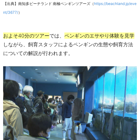
【出典】南知多ビーチランド 南極ペンギンツアーズ（
https://beachland.jp/eve
nt/3677/
）
およそ40分のツアー
では、
ペンギンのエサやり体験を見学
しながら、飼育スタッフによるペンギンの生態や飼育方法
についての解説が行われます。