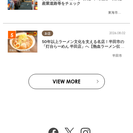
産業道路等をチェック
東海市
,
大府市
,
知
2026.08.02
お店
50年以上ラーメン文化を支える名店！半田市の
「灯台らーめん 半田店」へ【熱血ラーメン伝 8
月放送】
半田市
VIEW MORE