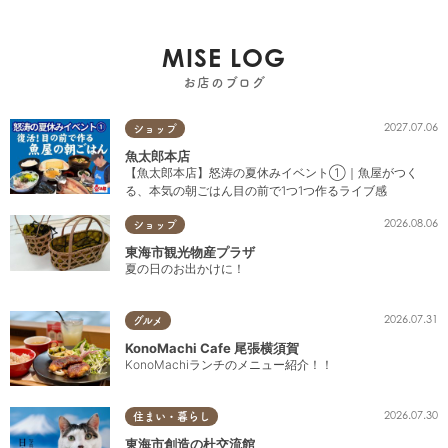
MISE LOG
お店のブログ
2027.07.06
ショップ
魚太郎本店
【魚太郎本店】怒涛の夏休みイベント①｜魚屋がつく
る、本気の朝ごはん目の前で1つ1つ作るライブ感
2026.08.06
ショップ
東海市観光物産プラザ
夏の日のお出かけに！
2026.07.31
グルメ
KonoMachi Cafe 尾張横須賀
KonoMachiランチのメニュー紹介！！
2026.07.30
住まい・暮らし
東海市創造の杜交流館