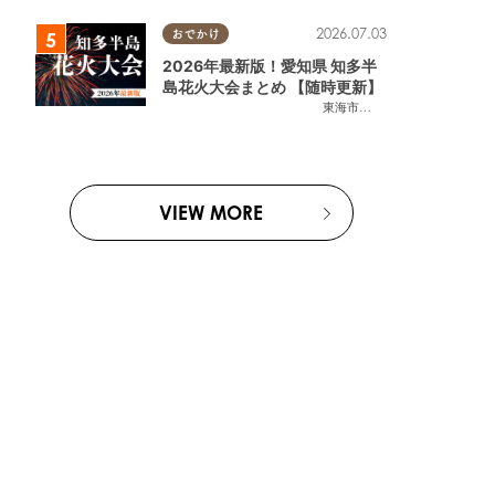
2026.07.03
おでかけ
2026年最新版！愛知県 知多半
島花火大会まとめ 【随時更新】
東海市
,
大府市
,
知多市
,
東浦町
,
阿
VIEW MORE