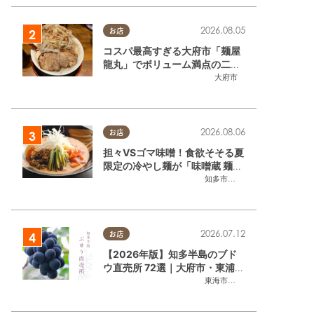
2026.08.05
お店
コスパ最高すぎる大府市「麺屋
龍丸」でボリューム満点の二郎
系ラーメンを堪能してきた
大府市
2026.08.06
お店
担々VSゴマ味噌！食欲そそる夏
限定の冷やし麺が「味噌蔵 麺四
朗 半田店・知多店」で登場／ち
知多市
,
半田市
たまる広告
2026.07.12
お店
【2026年版】知多半島のブド
ウ直売所 72選｜大府市・東浦町
ほかエリア別に一挙紹介
東海市
,
大府市
,
東浦町
,
半田市
,
美