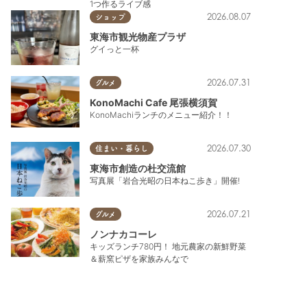
1つ作るライブ感
2026.08.07
ショップ
東海市観光物産プラザ
グイっと一杯
2026.07.31
グルメ
KonoMachi Cafe 尾張横須賀
KonoMachiランチのメニュー紹介！！
2026.07.30
住まい・暮らし
東海市創造の杜交流館
写真展「岩合光昭の日本ねこ歩き」開催!
2026.07.21
グルメ
ノンナカコーレ
キッズランチ780円！ 地元農家の新鮮野菜
＆薪窯ピザを家族みんなで