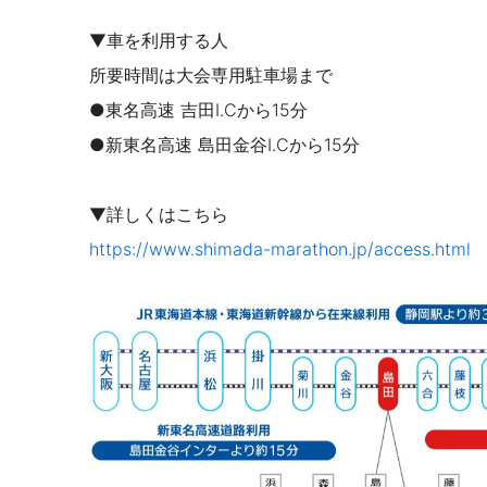
▼車を利用する人
所要時間は大会専用駐車場まで
●東名高速 吉田I.Cから15分
●新東名高速 島田金谷I.Cから15分
▼詳しくはこちら
https://www.shimada-marathon.jp/access.html