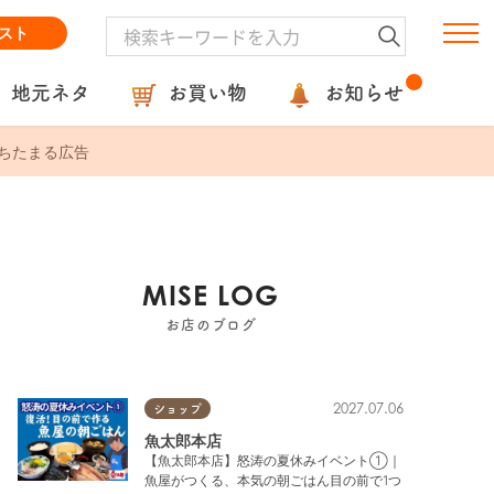
スト
地元ネタ
お買い物
お知らせ
ちたまる広告
MISE LOG
お店のブログ
2027.07.06
ショップ
魚太郎本店
【魚太郎本店】怒涛の夏休みイベント①｜
魚屋がつくる、本気の朝ごはん目の前で1つ