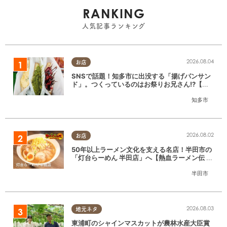
RANKING
人気記事ランキング
2026.08.04
お店
SNSで話題！知多市に出没する「揚げパンサン
ド」。つくっているのはお祭りお兄さん!?【ち
たまる調査隊#55】
知多市
2026.08.02
お店
50年以上ラーメン文化を支える名店！半田市の
「灯台らーめん 半田店」へ【熱血ラーメン伝 8
月放送】
半田市
2026.08.03
地元ネタ
東浦町のシャインマスカットが農林水産大臣賞