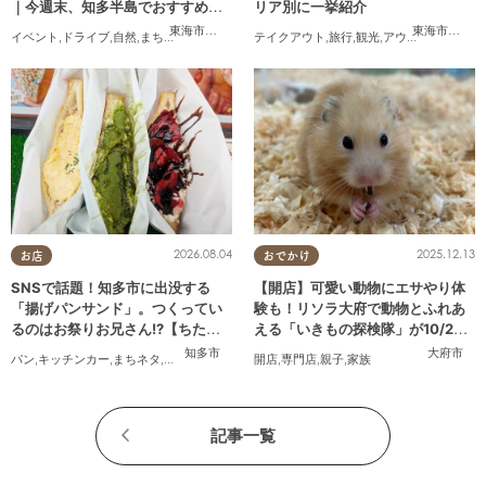
｜今週末、知多半島でおすすめの
リア別に一挙紹介
プラン【8/8(土)・9(日)】
東海市
,
大府市
,
東浦町
,
半田市
,
美浜町
東海市
,
大府
イベント
,
ドライブ
,
自然
,
まちネタ
,
季節ネタ
,
親子
テイクアウト
,
家族
,
旅行
,
観光
,
アウトドア
,
まちネ
2026.08.04
2025.12.13
お店
おでかけ
SNSで話題！知多市に出没する
【開店】可愛い動物にエサやり体
「揚げパンサンド」。つくってい
験も！リソラ大府で動物とふれあ
るのはお祭りお兄さん!?【ちたま
える「いきもの探検隊」が10/24
る調査隊#55】
(金)オープン
知多市
大府市
パン
,
キッチンカー
,
まちネタ
,
ちたまる調査隊
,
行ってみたレポ
開店
,
専門店
,
親子
,
家族
記事一覧