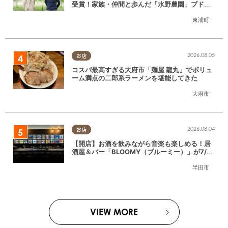
受賞！家族・仲間と歩んだ「水野農園」ブドウ
づくりの軌跡
東浦町
2026.08.05
お店
コスパ最高すぎる大府市「麺屋 龍丸」でボリュ
ーム満点の二郎系ラーメンを堪能してきた
大府市
2026.08.04
お店
【開店】お酒を飲みながら音楽も楽しめる！居
酒屋＆バー「BLOOMY（ブルーミー）」が7/3
(金)半田市でオープン
半田市
VIEW MORE