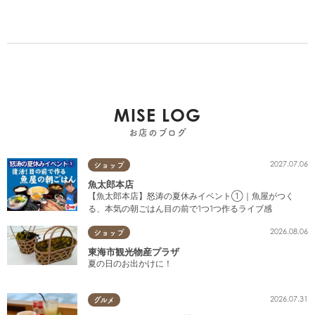
MISE LOG
お店のブログ
2027.07.06
ショップ
魚太郎本店
【魚太郎本店】怒涛の夏休みイベント①｜魚屋がつく
る、本気の朝ごはん目の前で1つ1つ作るライブ感
2026.08.06
ショップ
東海市観光物産プラザ
夏の日のお出かけに！
2026.07.31
グルメ