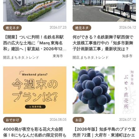
2026.07.23
2026.06.12
地元ネタ
地元ネタ
【開業】ついに判明！名鉄名和駅
何ができる？名鉄新舞子駅西側で
西の広大な土地に「Marq 東海名
大規模工事進行中の「知多市新舞
和」建設へ｜駅直結・2026年12月
子計画新築工事」最新状況は？
着工予定
東海市
知多市
開店
,
まちネタ
,
トレンド
開店
,
まちネタ
,
トレンド
2026.08.05
2026.07.12
おでかけ
お店
4000発が夜空を彩る花火大会開
【2026年版】知多半島のブドウ直
催！8にちなんだ名鉄の限定切符も
売所 72選｜大府市・東浦町ほかエ