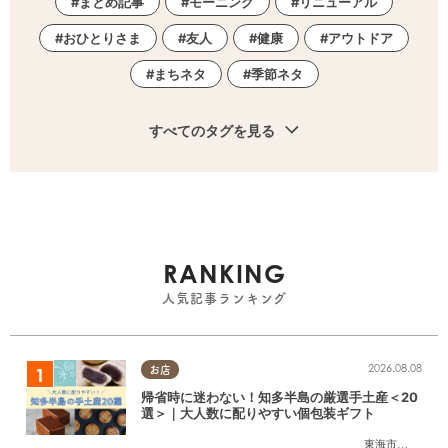
まとめ記事
モーニング
リニューアル
おひとりさま
友人
健康
アウトドア
まちネタ
季節ネタ
すべてのタグを見る
RANKING
人気記事ランキング
2026.08.08
お店
帰省時に迷わない！知多半島の厳選手土産＜20
選＞｜大人数に配りやすい個包装ギフト
東海市
,
大府市
,
知