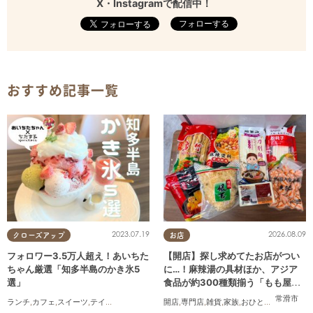
X・Instagramで配信中！
フォローする
おすすめ記事一覧
2023.07.19
2026.08.09
クローズアップ
お店
フォロワー3.5万人超え！あいちた
【開店】探し求めてたお店がつい
ちゃん厳選「知多半島のかき氷5
に…！麻辣湯の具材ほか、アジア
選」
食品が約300種類揃う「もも屋」
が常滑市に6/6(土)オープン
常滑市
ランチ
,
カフェ
,
スイーツ
,
テイクアウト
開店
,
専門店
,
雑貨
,
家族
,
おひとりさま
,
友人
,