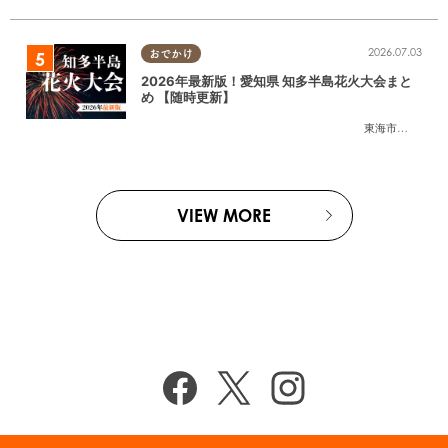
2026.07.03
おでかけ
2026年最新版！愛知県 知多半島花火大会まと
め 【随時更新】
東海市
,
大府市
,
知
VIEW MORE