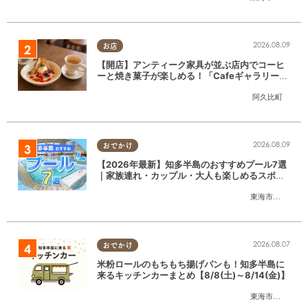
2026.08.09
お店
【開店】アンティーク家具が並ぶ店内でコーヒ
ーと焼き菓子が楽しめる！「CafeギャラリーA
gui」が6/1(月)阿久比町でリニューアルオープ
阿久比町
ン
2026.08.09
おでかけ
【2026年最新】知多半島のおすすめプール7選
｜家族連れ・カップル・大人も楽しめるスポッ
ト徹底ガイド
東海市
,
大府市
,
知
2026.08.07
おでかけ
米粉ロールのもちもち揚げパンも！知多半島に
来るキッチンカーまとめ【8/8(土)～8/14(金)】
東海市
,
大府市
,
知