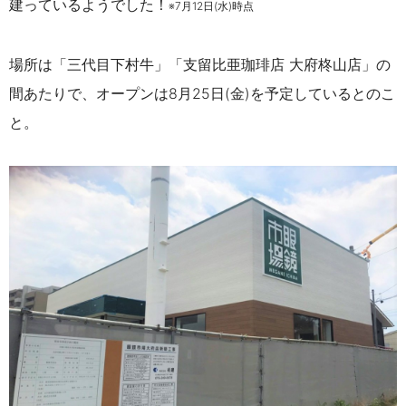
建っているようでした
！
※
7月
12日(水)時点
場所は「三代目下村牛」「支留比亜珈琲店 大府柊山店」の
間あたりで、オープンは8月25日(金)を予定しているとのこ
と。