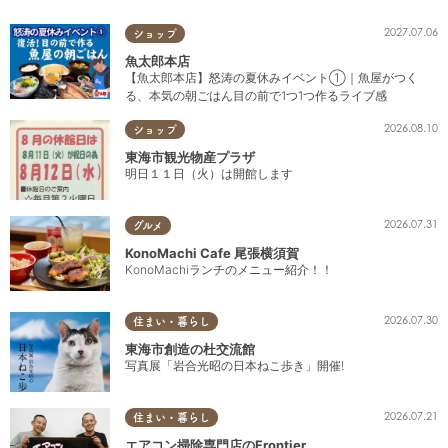
2027.07.06
ショップ
魚太郎本店
【魚太郎本店】怒涛の夏休みイベント①｜魚屋がつく
る、本気の朝ごはん目の前で1つ1つ作るライブ感
2026.08.10
ショップ
東海市観光物産プラザ
明日１１日（火）は開館します
2026.07.31
グルメ
KonoMachi Cafe 尾張横須賀
KonoMachiランチのメニュー紹介！！
2026.07.30
住まい・暮らし
東海市創造の杜交流館
写真展「岩合光昭の日本ねこ歩き」開催!
2026.07.21
住まい・暮らし
エアコン掃除専門店のFrontier