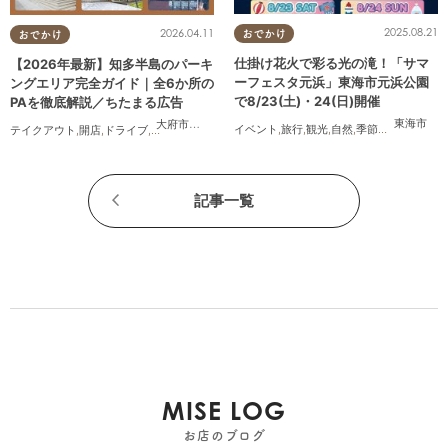
2025.08.21
2026.04.11
おでかけ
おでかけ
仕掛け花火で彩る光の滝！「サマ
【2026年最新】知多半島のパーキ
ーフェスタ元浜」東海市元浜公園
ングエリア完全ガイド｜全6か所の
で8/23(土)・24(日)開催
PAを徹底解説／ちたまる広告
東海市
大府市
,
阿久比町
,
美浜町
イベント
,
旅行
,
観光
,
自然
,
季節ネタ
,
花火
テイクアウト
,
開店
,
ドライブ
,
観光
,
ちたまる広告
,
夫婦
,
家族
,
カップル
,
おひとりさま
,
友人
,
ペ
記事一覧
MISE LOG
お店のブログ