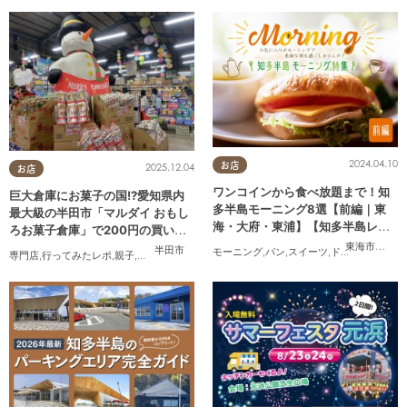
2024.04.10
お店
2025.12.04
お店
ワンコインから食べ放題まで！知
巨大倉庫にお菓子の国!?愛知県内
多半島モーニング8選【前編｜東
最大級の半田市「マルダイ おもし
海・大府・東浦】【知多半島レポ#
ろお菓子倉庫」で200円の買い物
33】
にチャレンジ
東海市
,
大府
半田市
モーニング
,
パン
,
スイーツ
,
ドライブ
,
旅行
,
観
専門店
,
行ってみたレポ
,
親子
,
家族