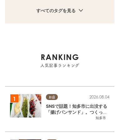
すべてのタグを見る
RANKING
人気記事ランキング
2026.08.04
お店
SNSで話題！知多市に出没する
「揚げパンサンド」。つくって
いるのはお祭りお兄さん!?【ち
知多市
たまる調査隊#55】