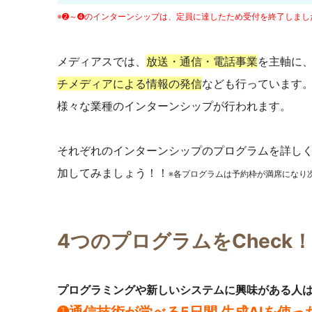
※➋～➍のインターンシップは、定員に達したため受付を終了しまし
メディアスでは、
放送・通信・電話事業
を主軸に
チメディアによる情報の発信
なども行っています
様々な業種のインターンシップが行われます。
それぞれのインターンシップのプログラムを詳し
加してみましょう！！
※各プログラムは予約枠が満席になり
4つのプログラムをCheck！
プログラミングや新しいシステムに
興味がある人
➊通信技術が学べる5日間 生成AIを使