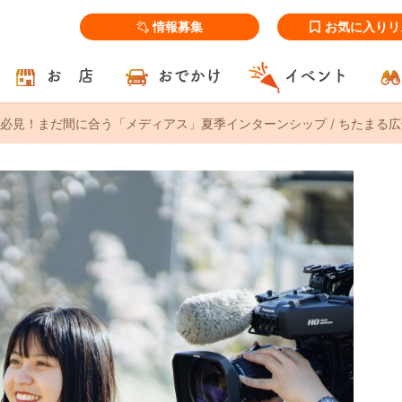
情報募集
お気に入りリ
お 店
おでかけ
イベント
必見！まだ間に合う「メディアス」夏季インターンシップ / ちたまる広