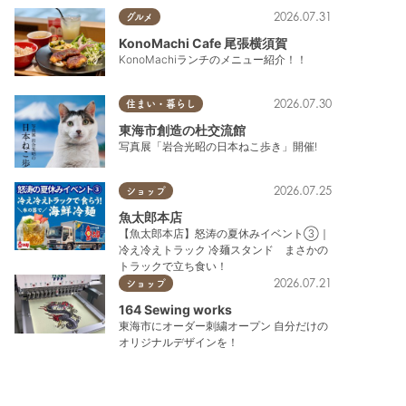
2026.07.31
グルメ
KonoMachi Cafe 尾張横須賀
KonoMachiランチのメニュー紹介！！
2026.07.30
住まい・暮らし
東海市創造の杜交流館
写真展「岩合光昭の日本ねこ歩き」開催!
2026.07.25
ショップ
魚太郎本店
【魚太郎本店】怒涛の夏休みイベント③｜
冷え冷えトラック 冷麺スタンド まさかの
トラックで立ち食い！
2026.07.21
ショップ
164 Sewing works
東海市にオーダー刺繍オープン 自分だけの
オリジナルデザインを！