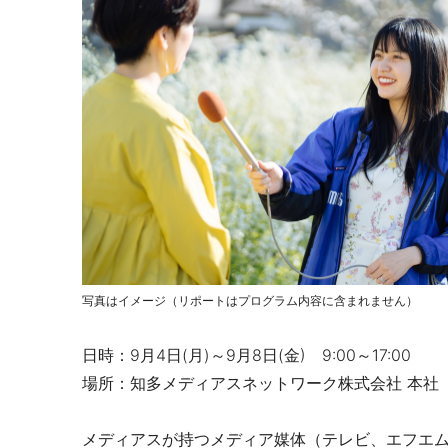
写真はイメージ（リポートはプログラム内容に含まれません）
日時：
9
月
4
日
(
月
)
～
9
月
8
日
(
金
)
9:00
～
17:00
場所：知多メディアスネットワーク株式会社 本社
メディアスが持つメディア媒体（テレビ、エフエム