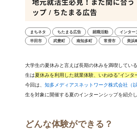
地元就活生必見！まだ間に合う
ップ / ちたまる広告
まちネタ
ちたまる広告
就職活動
インター
半田市
武豊町
南知多町
常滑市
美浜
大学生の夏休みと言えば長期の休みを満喫してい
生は
夏休みを利用した就業体験、いわゆる“インタ
今回は、
知多メディアスネットワーク株式会社（
生を対象に開催する夏のインターンシップを紹介
どんな体験ができる？