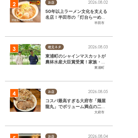
2026.08.02
お店
50年以上ラーメン文化を支える
名店！半田市の「灯台らーめん
半田店」へ【熱血ラーメン伝 8
半田市
月放送】
2026.08.03
地元ネタ
東浦町のシャインマスカットが
農林水産大臣賞受賞！家族・仲
間と歩んだ「水野農園」ブドウ
東浦町
づくりの軌跡
2026.08.05
お店
コスパ最高すぎる大府市「麺屋
龍丸」でボリューム満点の二郎
系ラーメンを堪能してきた
大府市
2026.08.04
お店