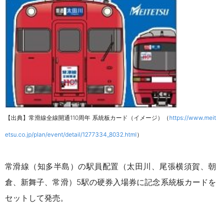
【出典】常滑線全線開通110周年 系統板カード（イメージ）（
https://www.meit
etsu.co.jp/plan/event/detail/1277334_8032.html
）
常滑線（知多半島）の駅員配置（太田川、尾張横須賀、朝
倉、新舞子、常滑）5駅の硬券入場券に
記念系統板カードを
セットして発売。