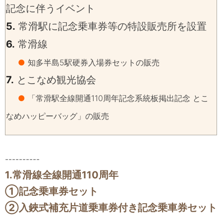
記念に伴うイベント
5.
常滑駅に記念乗車券等の特設販売所を設置
6.
常滑線
●
知多半島5駅硬券入場券セットの販売
7.
とこなめ観光協会
●
「常滑駅全線開通110周年記念系統板掲出記念 とこ
なめハッピーバッグ」の販売
----------
1.常滑線全線開通110周年
①記念乗車券セット
②入鋏式補充片道乗車券付き記念乗車券セット