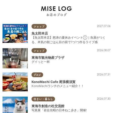
MISE LOG
お店のブログ
2027.07.06
ショップ
魚太郎本店
【魚太郎本店】怒涛の夏休みイベント①｜魚屋がつく
る、本気の朝ごはん目の前で1つ1つ作るライブ感
2026.08.07
ショップ
東海市観光物産プラザ
グイっと一杯
2026.07.31
グルメ
KonoMachi Cafe 尾張横須賀
KonoMachiランチのメニュー紹介！！
2026.07.30
住まい・暮らし
東海市創造の杜交流館
写真展「岩合光昭の日本ねこ歩き」開催!