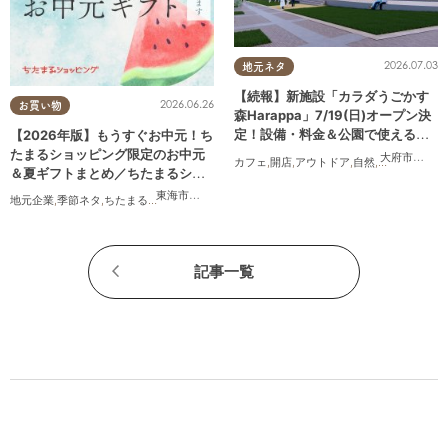
2026.07.03
地元ネタ
【続報】新施設「カラダうごかす
2026.06.26
お買い物
森Harappa」7/19(日)オープン決
定！設備・料金＆公園で使えるレ
【2026年版】もうすぐお中元！ち
ンタルアイテムも登場
たまるショッピング限定のお中元
大府市
,
東浦
カフェ
,
開店
,
アウトドア
,
自然
,
まちネタ
,
家族
＆夏ギフトまとめ／ちたまるショ
ッピング
東海市
,
大府市
,
知多市
,
東浦町
,
阿久比町
,
半田市
,
常滑市
,
武豊
地元企業
,
季節ネタ
,
ちたまるショッピング
,
家族
,
おうち時間
記事一覧