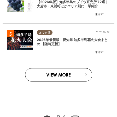
【2026年版】知多半島のブドウ直売所 72選｜
大府市・東浦町ほかエリア別に一挙紹介
東海市
,
大府市
,
東
2026.07.03
おでかけ
2026年最新版！愛知県 知多半島花火大会まと
め 【随時更新】
東海市
,
大府市
,
知
VIEW MORE