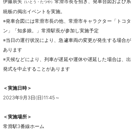
伊藤辰矢
常滑市長を招き、発車合図および系
（いとう・たつや）
統板の掲出イベントを実施。
※発車合図には常滑市長の他、常滑市キャラクター「トコタ
ン」「知多娘。」常滑駅長が参加し実施予定
※当日の運行状況により、急遽車両の変更が発生する場合が
あります
※天候などにより、列車が遅延や運休や遅延した場合は、出
発式を中止することがあります
＜実施日時＞
2023年9月3日(日)11:45～
＜実施場所＞
常滑駅3番線ホーム