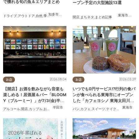
で獲れる旬の魚＆エリアまとめ
ープン予定の大型施設13選
知多市
,
半田市
,
常滑市
,
南知多町
東海市
,
大府
ドライブ
,
アウトドア
,
自然
,
季節ネタ
開店
,
まちネタ
,
まとめ記事
2026.08.04
2026.03.29
お店
お店
【開店】お酒を飲みながら音楽も
いつでも0円サービス!?行列の食パ
楽しめる！居酒屋＆バー「BLOOM
ンが食べられる東海市にオープン
Y（ブルーミー）」が7/3(金)半田
した「カフェヨシノ 東海太田川
市でオープン
店」に行ってみた
半田市
東海市
アルコール
,
開店
,
カップル
,
おひとりさま
,
友人
パン
,
カフェ
,
スイーツ
,
テイクアウト
,
家族
,
カ