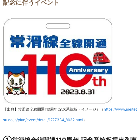
記念に伴うイベント
【出典】常滑線全線開通110周年 記念系統板（イメージ）（
https://www.meitet
su.co.jp/plan/event/detail/1277334_8032.html
）