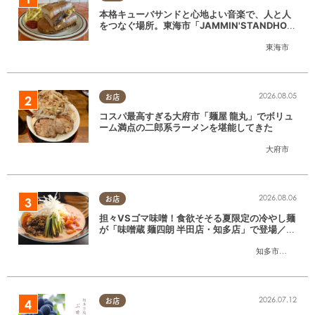
本格キューバサンドと心地よい音楽で、人と人
をつなぐ場所。東海市「JAMMIN'STANDHOU
SE」に行ってみた
東海市
2026.08.05
お店
コスパ最高すぎる大府市「麺屋 龍丸」でボリュ
ーム満点の二郎系ラーメンを堪能してきた
大府市
2026.08.06
お店
担々VSゴマ味噌！食欲そそる夏限定の冷やし麺
が「味噌蔵 麺四朗 半田店・知多店」で登場／ち
たまる広告
知多市
,
半田市
2026.07.12
お店