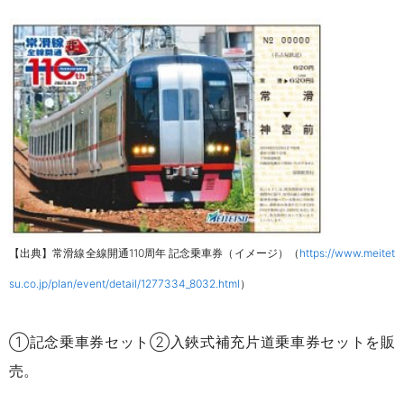
【出典】常滑線全線開通110周年 記念乗車券（イメージ）（
https://www.meitet
su.co.jp/plan/event/detail/1277334_8032.html
）
①記念乗車券セット②入鋏式補充片道乗車券セットを販
売。