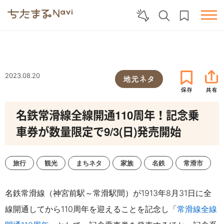
2023.08.20
地元ネタ
名鉄常滑線全線開通110周年！記念乗
車券が数量限定で9/3(日)発売開始
旅行
観光
まちネタ
家族
名鉄
常滑市
名鉄常滑線（神宮前駅～常滑駅間）が1913年8月31日に全
線開通してから110周年を迎えることを記念し「
常滑線全線