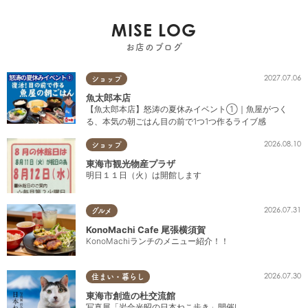
MISE LOG
お店のブログ
2027.07.06
ショップ
魚太郎本店
【魚太郎本店】怒涛の夏休みイベント①｜魚屋がつく
る、本気の朝ごはん目の前で1つ1つ作るライブ感
2026.08.10
ショップ
東海市観光物産プラザ
明日１１日（火）は開館します
2026.07.31
グルメ
KonoMachi Cafe 尾張横須賀
KonoMachiランチのメニュー紹介！！
2026.07.30
住まい・暮らし
東海市創造の杜交流館
写真展「岩合光昭の日本ねこ歩き」開催!