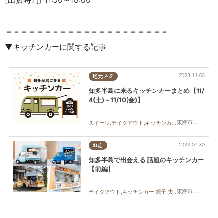
[出店時間] 11:00～18:00
＝＝＝＝＝＝＝＝＝＝＝＝＝＝＝＝＝＝＝＝＝
▼キッチンカーに関する記事
2023.11.03
地元ネタ
知多半島に来るキッチンカーまとめ【11/
4(土)～11/10(金)】
東海市,大府市,知多市,半田市,武豊町,南知多町,常滑市,美浜町,東浦町
スイーツ,テイクアウト,キッチンカー,イベント,まとめ記事
2022.04.30
お店
知多半島で出会える 話題のキッチンカー
【前編】
東海市,大府市,知多市,阿久比町,半田市,武豊町,南知多町,常滑市,美浜町,東浦町
テイクアウト,キッチンカー,親子,夫婦,家族,カップル,おひとりさま,友人,ペット,知多半島