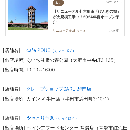
2023.07.05
お店
【リニューアル】大府市「げんきの郷」
が大規模工事中！2024年夏オープン予
定
大府市
リニューアル,まちネタ
[店舗名]
cafe PONO
（カフェ ポノ）
[出店場所] あいち健康の森公園（大府市中央町3-135）
[出店時間] 10:00～16:00
[店舗名]
クレープショップSARU 碧南店
[出店場所]
カインズ 半田店（半田市浜田町3-10-1）
[店舗名]
やきとり竜鳳
（りゅうほう）
[出店場所]
ベイシアフードセンター 常滑店（常滑市虹の丘