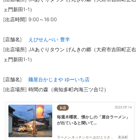
ェ門新田1-1）
[出店時間] 9:00～16:00
[店舗名]
えびせんべい 豊半
[出店場所] JAあぐりタウン げんきの郷（大府市吉田町正右
ェ門新田1-1）
[店舗名]
麺屋台かじまや ゆーいち店
[出店場所] 時間の森（南知多町内海三ツ合12）
2023.09.14
お店
毎週木曜夜、懐かしの「屋台ラーメン」
が出ていると聞いて…
美浜町
ラーメン,キッチンカー,おひとりさま,友人