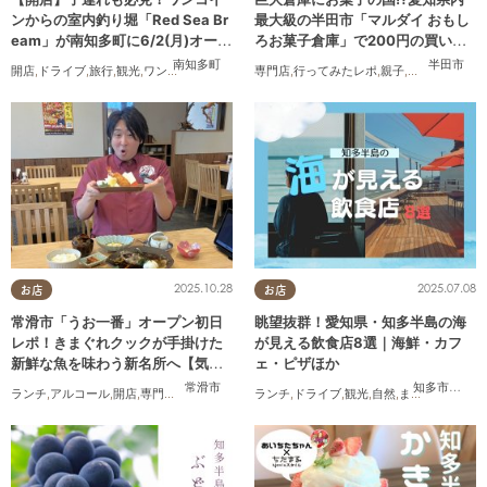
ンからの室内釣り堀「Red Sea Br
最大級の半田市「マルダイ おもし
eam」が南知多町に6/2(月)オープ
ろお菓子倉庫」で200円の買い物
ン
にチャレンジ
南知多町
半田市
開店
,
ドライブ
,
旅行
,
観光
,
ワンコイン
専門店
,
行ってみたレポ
,
親子
,
家族
2025.10.28
2025.07.08
お店
お店
常滑市「うお一番」オープン初日
眺望抜群！愛知県・知多半島の海
レポ！きまぐれクックが手掛けた
が見える飲食店8選｜海鮮・カフ
新鮮な魚を味わう新名所へ【気に
ェ・ピザほか
なるリサーチ#31】
常滑市
知多市
,
常滑
ランチ
,
アルコール
,
開店
,
専門店
,
気になるリサーチ
ランチ
,
家族
,
ドライブ
,
おひとりさま
,
観光
,
自然
,
まちネタ
,
季節ネ