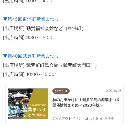
[出店時間] 9:00～14:00
▼第45回東浦町産業まつり
[出店場所] 勤労福祉会館など（東浦町）
[出店時間] 9:30～15:00
▼第40回武豊町産業まつり
[出店場所] 武豊町町民会館（武豊町大門田11）
[出店時間] 10:00～15:00
2023.10.05
おでかけ
秋のお出かけに！知多半島の産業まつり
開催情報まとめ＜2023年版＞
東海市,大府市,知多市,阿久比町,半田市,武豊町,南知多町,常滑市,美浜町,東浦町
テイクアウト,イベント,まちネタ,まとめ記事,家族