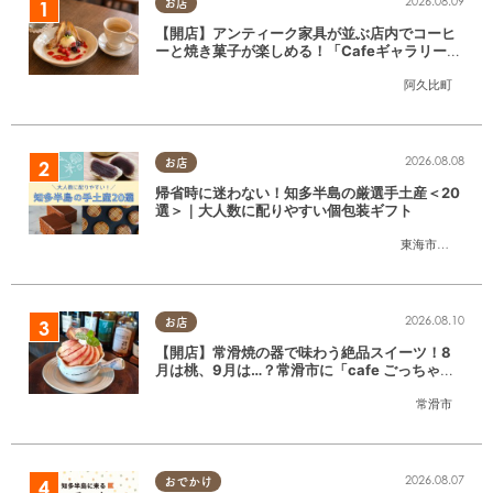
2026.08.09
お店
【開店】アンティーク家具が並ぶ店内でコーヒ
ーと焼き菓子が楽しめる！「CafeギャラリーA
gui」が6/1(月)阿久比町でリニューアルオープ
阿久比町
ン
2026.08.08
お店
帰省時に迷わない！知多半島の厳選手土産＜20
選＞｜大人数に配りやすい個包装ギフト
東海市
,
大府市
,
知
2026.08.10
お店
【開店】常滑焼の器で味わう絶品スイーツ！8
月は桃、9月は…？常滑市に「cafe ごっちゃ」
が6/15(月)オープン
常滑市
2026.08.07
おでかけ