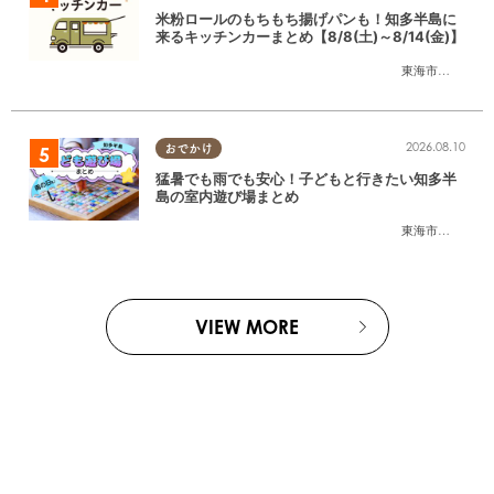
米粉ロールのもちもち揚げパンも！知多半島に
来るキッチンカーまとめ【8/8(土)～8/14(金)】
東海市
,
大府市
,
知
2026.08.10
おでかけ
猛暑でも雨でも安心！子どもと行きたい知多半
島の室内遊び場まとめ
東海市
,
大府市
,
知
VIEW MORE