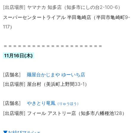
[出店場所] ヤマナカ 知多店（知多市にしの台2-100-6）
スーパーセンタートライアル 半田亀崎店（半田市亀崎町9-
117）
＝＝＝＝＝＝＝＝＝＝＝＝＝＝＝＝＝＝＝＝＝
11月16日(木)
[店舗名]
麺屋台かじまや ゆーいち店
[出店場所] 屋台村（美浜町上野間33-1
）
[店舗名]
やきとり竜鳳
（りゅうほう）
[出店場所]
フィール アストリー店（知多市八幡種池128）
▼お結びマルシェ