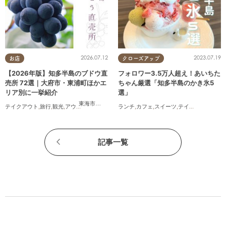
2026.07.12
2023.07.19
お店
クローズアップ
【2026年版】知多半島のブドウ直
フォロワー3.5万人超え！あいちた
売所 72選｜大府市・東浦町ほかエ
ちゃん厳選「知多半島のかき氷5
リア別に一挙紹介
選」
東海市
,
大府市
,
東浦町
,
半田市
,
美浜町
テイクアウト
,
旅行
,
観光
,
アウトドア
,
まちネタ
,
季節ネタ
ランチ
,
カフェ
,
スイーツ
,
テイクアウト
記事一覧