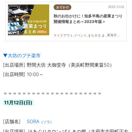
2023.10.05
おでかけ
秋のお出かけに！知多半島の産業まつり
開催情報まとめ＜2023年版＞
東海市,大府市,知多市,阿久比町,半田市,武豊町,南知多町,常滑市,美浜町,東浦町
テイクアウト,イベント,まちネタ,まとめ記事,家族
▼大坊のプチ楽市
[出店場所] 野間大坊 大御堂寺（美浜町野間東畠50）
[出店時間] 10:00～
＝＝＝＝＝＝＝＝＝＝＝＝＝＝＝＝＝＝＝＝＝
11月12日(日)
[店舗名]
SORA
（ソラ）
[出店場所] JAあぐりタウン げんきの郷（大府市吉田町正右