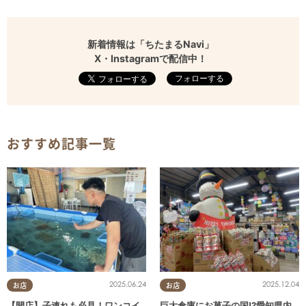
新着情報は「ちたまるNavi」
X・Instagramで配信中！
フォローする
おすすめ記事一覧
2025.06.24
2025.12.04
お店
お店
【開店】子連れも必見！ワンコイ
巨大倉庫にお菓子の国!?愛知県内