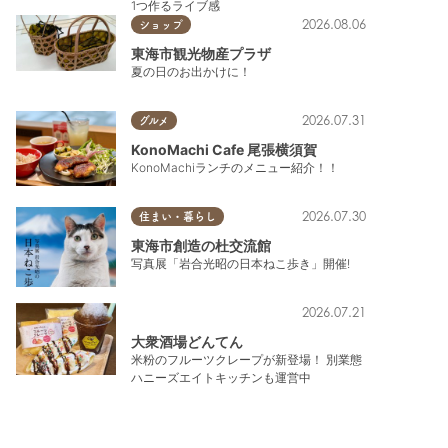
1つ作るライブ感
2026.08.06
ショップ
東海市観光物産プラザ
夏の日のお出かけに！
2026.07.31
グルメ
KonoMachi Cafe 尾張横須賀
KonoMachiランチのメニュー紹介！！
2026.07.30
住まい・暮らし
東海市創造の杜交流館
写真展「岩合光昭の日本ねこ歩き」開催!
2026.07.21
大衆酒場どんてん
米粉のフルーツクレープが新登場！ 別業態
ハニーズエイトキッチンも運営中