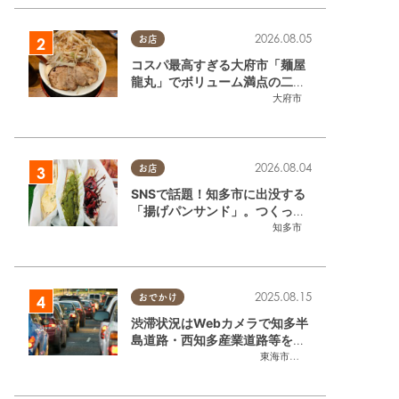
2026.08.05
お店
コスパ最高すぎる大府市「麺屋
龍丸」でボリューム満点の二郎
系ラーメンを堪能してきた
大府市
2026.08.04
お店
SNSで話題！知多市に出没する
「揚げパンサンド」。つくって
いるのはお祭りお兄さん!?【ち
知多市
たまる調査隊#55】
2025.08.15
おでかけ
渋滞状況はWebカメラで知多半
島道路・西知多産業道路等をチ
ェック
東海市
,
大府市
,
知多市
,
東浦町
,
常