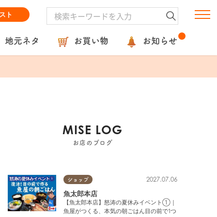
スト
地元ネタ
お買い物
お知らせ
MISE LOG
お店のブログ
2027.07.06
ショップ
魚太郎本店
【魚太郎本店】怒涛の夏休みイベント①｜
魚屋がつくる、本気の朝ごはん目の前で1つ