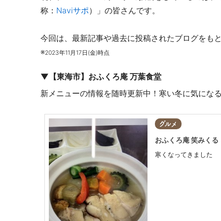
称：
Naviサポ
）」の皆さんです。
今回は、最新記事や過去に投稿されたブログをも
※
2023年11月17日(金)時点
▼【東海市】おふくろ庵 万葉食堂
新メニューの情報を随時更新中！寒い冬に気にな
グルメ
おふくろ庵 笑みくる
寒くなってきました