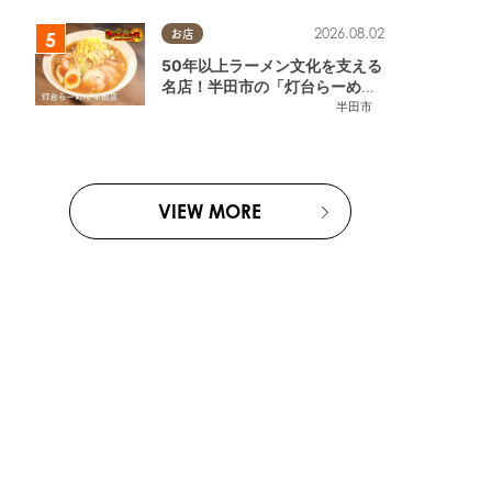
2026.08.02
お店
50年以上ラーメン文化を支える
名店！半田市の「灯台らーめん
半田店」へ【熱血ラーメン伝 8
半田市
月放送】
VIEW MORE