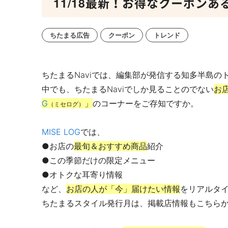
11/18最新！お得なクーポン
ちたまる広告
クーポン
トレンド
ちたまるNaviでは、編集部が発信する知多半島
中でも、ちたまるNaviでしか見ることのでない
お
G
」
のコーナーをご存知ですか。
（ミセログ）
MISE LOG
では、
●お店の
最旬＆おすすめ商品
紹介
●この季節だけの限定メニュー
●オトクな耳寄り情報
など、
お店の人が「今」届けたい情報
をリアルタ
ちたまるスタイル発行月は、掲載店情報もこちら