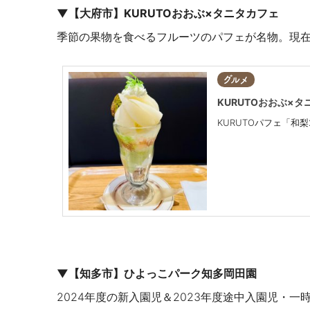
▼【大府市】KURUTOおおぶ×タニタカフェ
季節の果物を食べるフルーツのパフェが名物。現
グルメ
KURUTOおおぶ×
KURUTOパフェ「和
▼【知多市】ひよっこパーク知多岡田園
2024年度の新入園児＆2023年度途中入園児・