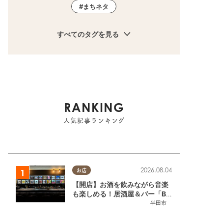
まちネタ
すべてのタグを見る
RANKING
人気記事ランキング
2026.08.04
お店
【開店】お酒を飲みながら音楽
も楽しめる！居酒屋＆バー「BL
OOMY（ブルーミー）」が7/3
半田市
(金)半田市でオープン