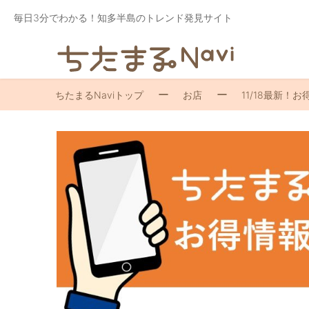
毎日3分でわかる！知多半島のトレンド発見サイト
ちたまるNaviトップ
お店
11/18最新