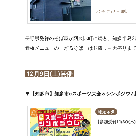
ランチ,ディナー,開店
長野県発祥のそば屋が阿久比町に続き、知多半島2
看板メニューの「ざるそば」は並盛り～大盛りま
12月9日(土)開催
▼【知多市】知多市eスポーツ大会＆シンポジウム
地元ネタ
【参加受付11/30