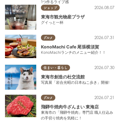
1つ作るライブ感
2026.08.07
ショップ
東海市観光物産プラザ
グイっと一杯
2026.07.31
グルメ
KonoMachi Cafe 尾張横須賀
KonoMachiランチのメニュー紹介！！
2026.07.30
住まい・暮らし
東海市創造の杜交流館
写真展「岩合光昭の日本ねこ歩き」開催!
2026.07.21
グルメ
飛騨牛焼肉牛ざんまい 東海店
東海市の「飛騨牛焼肉」専門店 職人仕込み
の手切り焼肉を気軽に！