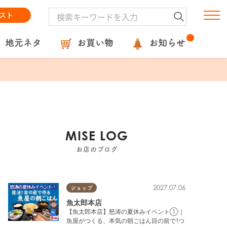
スト
地元ネタ
お買い物
お知らせ
MISE LOG
お店のブログ
2027.07.06
ショップ
魚太郎本店
【魚太郎本店】怒涛の夏休みイベント①｜
魚屋がつくる、本気の朝ごはん目の前で1つ