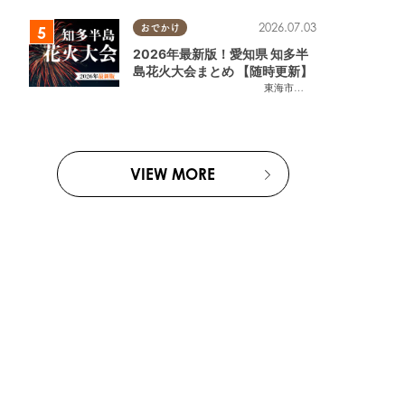
2026.07.03
おでかけ
2026年最新版！愛知県 知多半
島花火大会まとめ 【随時更新】
東海市
,
大府市
,
知多市
,
東浦町
,
阿
VIEW MORE