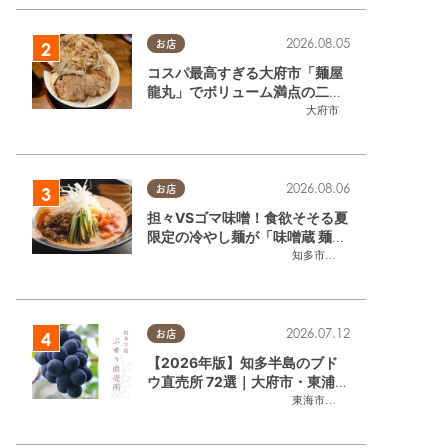
2026.08.05
お店
コスパ最高すぎる大府市「麺屋
龍丸」でボリューム満点の二郎
系ラーメンを堪能してきた
大府市
2026.08.06
お店
担々VSゴマ味噌！食欲そそる夏
限定の冷やし麺が「味噌蔵 麺四
朗 半田店・知多店」で登場／ち
知多市
,
半田市
たまる広告
2026.07.12
お店
【2026年版】知多半島のブド
ウ直売所 72選｜大府市・東浦町
ほかエリア別に一挙紹介
東海市
,
大府市
,
東浦町
,
半田市
,
美