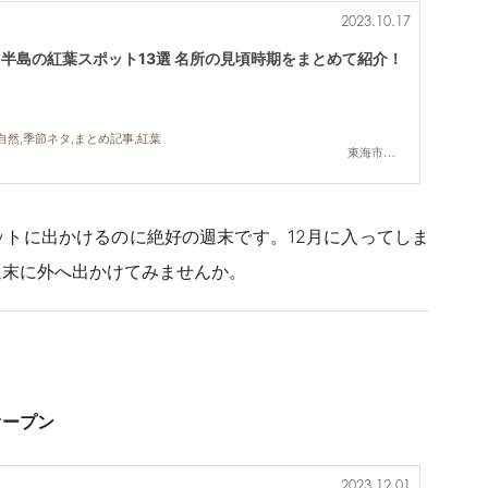
2023.10.17
多半島の紅葉スポット13選 名所の見頃時期をまとめて紹介！
自然,季節ネタ,まとめ記事,紅葉
東海市,大府市,知多市,常滑市,美浜町
トに出かけるのに絶好の週末です。12月に入ってしま
週末に外へ出かけてみませんか。
オープン
2023.12.01