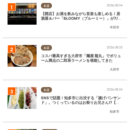
2026.08.04
お店
【開店】お酒を飲みながら音楽も楽しめる！居
酒屋＆バー「BLOOMY（ブルーミー）」が7/3
(金)半田市でオープン
半田市
2026.08.05
お店
コスパ最高すぎる大府市「麺屋 龍丸」でボリュ
ーム満点の二郎系ラーメンを堪能してきた
大府市
2026.08.04
お店
SNSで話題！知多市に出没する「揚げパンサン
ド」。つくっているのはお祭りお兄さん!?【ち
たまる調査隊#55】
知多市