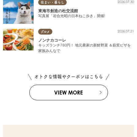
2026.07.30
住まい・暮らし
東海市創造の杜交流館
写真展「岩合光昭の日本ねこ歩き」開催!
2026.07.21
グルメ
ノンナカコーレ
キッズランチ780円！ 地元農家の新鮮野菜 ＆薪窯ピザを
家族みんなで
オトクな情報やクーポンはこちら
VIEW MORE