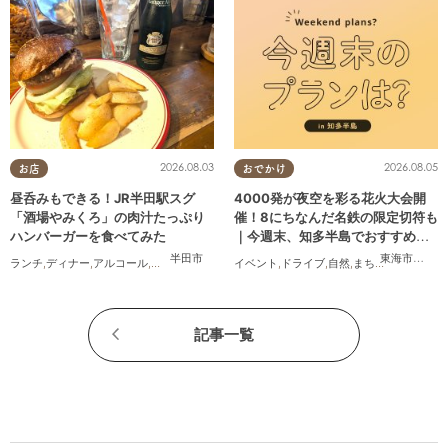
2026.08.03
2026.08.05
お店
おでかけ
昼呑みもできる！JR半田駅スグ
4000発が夜空を彩る花火大会開
「酒場やみくろ」の肉汁たっぷり
催！8にちなんだ名鉄の限定切符も
ハンバーガーを食べてみた
｜今週末、知多半島でおすすめの
プラン【8/8(土)・9(日)】
半田市
東海市
,
大府
ランチ
,
ディナー
,
アルコール
,
パン
,
行ってみたレポ
イベント
,
おひとりさま
,
ドライブ
,
友人
,
自然
,
まちネタ
,
季節ネタ
,
記事一覧