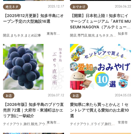
2025.12.17
2026.06.22
地元ネタ
おでかけ
【2025年12月更新】知多半島にオ
【開業】日本初上陸！知多市にイ
ープン予定の大型施設16選
マーシブミュージアム「ARTE MU
SEUM NAGOYA（アルテミュージ
アムナゴヤ）」が2026年11月下旬
東海市
,
大府市
,
知多市
,
東浦町
,
常滑市
,
武豊町
知多市
開店
,
まちネタ
,
まとめ記事
開店
,
専門店
,
観光
,
まちネタ
,
カップル
,
友人
にオープン
2026.07.12
2024.05.03
お店
お店
【2026年版】知多半島のブドウ直
愛知県に来たら買っとかんと！セ
売所 72選｜大府市・東浦町ほかエ
ントレアで買える愛知のお土産10
リア別に一挙紹介
選
東海市
,
大府市
,
東浦町
,
半田市
,
美浜町
常滑市
テイクアウト
,
旅行
,
観光
,
アウトドア
,
まちネタ
,
季節ネタ
テイクアウト
,
ドライブ
,
旅行
,
観光
,
家族
,
友人