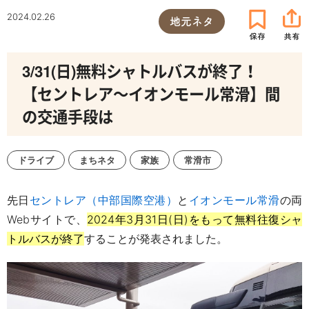
2024.02.26
地元ネタ
3/31(日)無料シャトルバスが終了！
【セントレア～イオンモール常滑】間
の交通手段は
ドライブ
まちネタ
家族
常滑市
先日
セントレア（中部国際空港）
と
イオンモール常滑
の両
Webサイトで、
2024年3月31日(日)をもって無料往復シャ
トルバスが終了
することが発表されました。