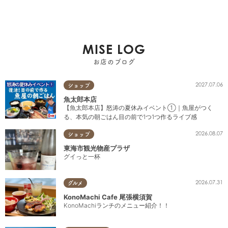
MISE LOG
お店のブログ
2027.07.06
ショップ
魚太郎本店
【魚太郎本店】怒涛の夏休みイベント①｜魚屋がつく
る、本気の朝ごはん目の前で1つ1つ作るライブ感
2026.08.07
ショップ
東海市観光物産プラザ
グイっと一杯
2026.07.31
グルメ
KonoMachi Cafe 尾張横須賀
KonoMachiランチのメニュー紹介！！