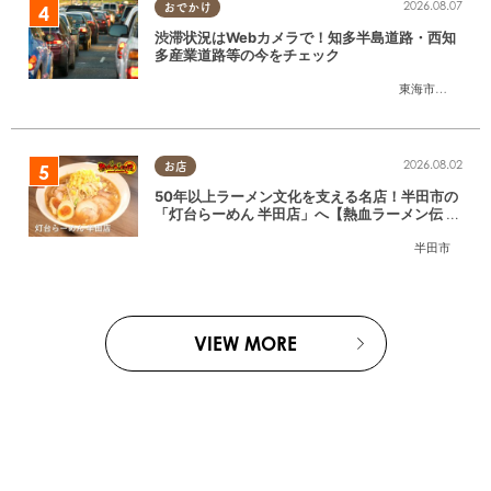
2026.08.07
おでかけ
渋滞状況はWebカメラで！知多半島道路・西知
多産業道路等の今をチェック
東海市
,
大府市
,
知
2026.08.02
お店
50年以上ラーメン文化を支える名店！半田市の
「灯台らーめん 半田店」へ【熱血ラーメン伝 8
月放送】
半田市
VIEW MORE