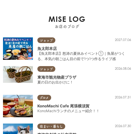
MISE LOG
お店のブログ
2027.07.06
ショップ
魚太郎本店
【魚太郎本店】怒涛の夏休みイベント①｜魚屋がつく
る、本気の朝ごはん目の前で1つ1つ作るライブ感
2026.08.06
ショップ
東海市観光物産プラザ
夏の日のお出かけに！
2026.07.31
グルメ
KonoMachi Cafe 尾張横須賀
KonoMachiランチのメニュー紹介！！
2026.07.30
住まい・暮らし