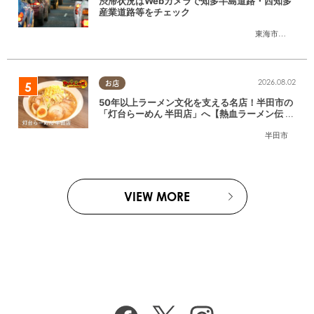
渋滞状況はWebカメラで知多半島道路・西知多
産業道路等をチェック
東海市
,
大府市
,
知
2026.08.02
お店
50年以上ラーメン文化を支える名店！半田市の
「灯台らーめん 半田店」へ【熱血ラーメン伝 8
月放送】
半田市
VIEW MORE