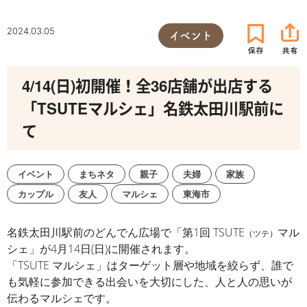
2024.03.05
イベント
4/14(日)初開催！全36店舗が出店する
「TSUTEマルシェ」名鉄太田川駅前に
て
イベント
まちネタ
親子
夫婦
家族
カップル
友人
マルシェ
東海市
名鉄太田川駅前のどんでん広場で「第1回
TSUTE
マル
（ツテ）
シェ」が
4月14日(日)に開催されます。
「
TSUTE マルシェ」はターゲット層や地域を絞らず、
誰で
も気軽に参加できる出会いを大切にした、
人と人の思いが
伝わるマルシェです。