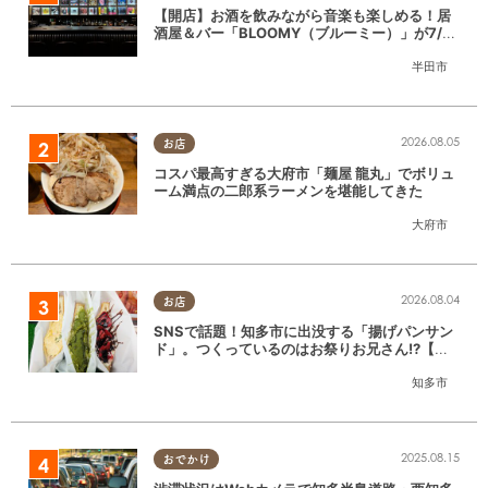
【開店】お酒を飲みながら音楽も楽しめる！居
酒屋＆バー「BLOOMY（ブルーミー）」が7/3
(金)半田市でオープン
半田市
2026.08.05
お店
コスパ最高すぎる大府市「麺屋 龍丸」でボリュ
ーム満点の二郎系ラーメンを堪能してきた
大府市
2026.08.04
お店
SNSで話題！知多市に出没する「揚げパンサン
ド」。つくっているのはお祭りお兄さん!?【ち
たまる調査隊#55】
知多市
2025.08.15
おでかけ