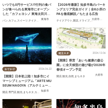
いつでも0円サービス!?行列の食パ
【2026年最新】知多半島のパーキ
ンが食べられる東海市にオープン
ングエリア完全ガイド｜全6か所の
した「カフェヨシノ 東海太田川
PAを徹底解説／ちたまる広告
店」に行ってみた
東海市
大府市
,
阿久
パン
,
カフェ
,
スイーツ
,
テイクアウト
,
家族
,
カップル
テイクアウト
,
おひとりさま
,
開店
,
,
友人
ドライブ
,
観光
,
ちたまる
2024.12.06
地元ネタ
【開業】県営「あいち健康の森公
園」に全天候型の遊び場が2026年
2026.06.22
春頃オープン予定
おでかけ
大府市
【開業】日本初上陸！知多市にイ
開店
,
観光
,
自然
,
まちネタ
マーシブミュージアム「ARTE MU
SEUM NAGOYA（アルテミュージ
アムナゴヤ）」が2026年11月下旬
知多市
開店
,
専門店
,
観光
,
まちネタ
,
カップル
,
友人
にオープン