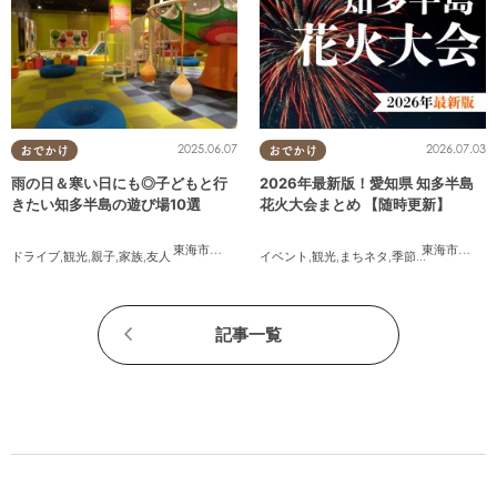
2025.06.07
2026.07.03
おでかけ
おでかけ
雨の日＆寒い日にも◎子どもと行
2026年最新版！愛知県 知多半島
きたい知多半島の遊び場10選
花火大会まとめ 【随時更新】
東海市
,
大府市
,
知多市
,
東浦町
,
半田市
,
常滑市
,
美浜町
東海市
,
大府
ドライブ
,
観光
,
親子
,
家族
,
友人
イベント
,
観光
,
まちネタ
,
季節ネタ
,
まとめ記
記事一覧