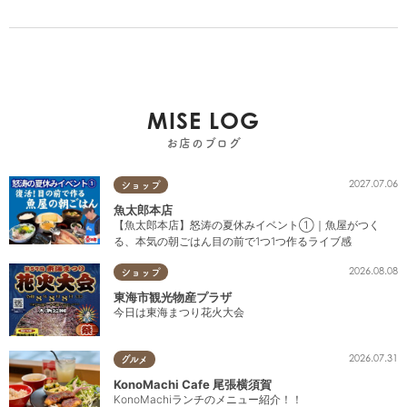
MISE LOG
お店のブログ
2027.07.06
ショップ
魚太郎本店
【魚太郎本店】怒涛の夏休みイベント①｜魚屋がつく
る、本気の朝ごはん目の前で1つ1つ作るライブ感
2026.08.08
ショップ
東海市観光物産プラザ
今日は東海まつり花火大会
2026.07.31
グルメ
KonoMachi Cafe 尾張横須賀
KonoMachiランチのメニュー紹介！！