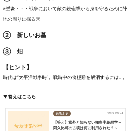
※塹壕・・・戦争において敵の銃砲撃から身を守るために陣
地の周りに掘る穴
②
新しいお墓
③
畑
【ヒント】
時代は“太平洋戦争時”。戦時中の食糧難を解消するには…。
▼答えはこちら
2024.08.24
地元ネタ
【答え】意外と知らない知多半島雑学～
阿久比町の古墳は何に利用された？～