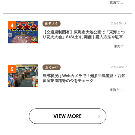
東海市
,
大府市
,
東
2026.07.30
地元ネタ
【交通規制図有】東海市大池公園で「東海まつ
り花火大会」8/8(土)に開催｜購入方法や駐車場
情報は？
東海市
2026.08.07
おでかけ
渋滞状況はWebカメラで！知多半島道路・西知
多産業道路等の今をチェック
東海市
,
大府市
,
知
VIEW MORE