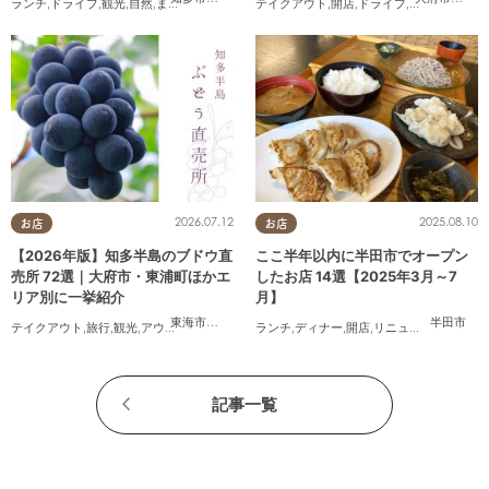
ランチ
,
ドライブ
,
観光
,
自然
,
まちネタ
,
季節ネタ
,
テイクアウト
まとめ記事
,
開店
,
ドライブ
,
観光
,
ちたまる
2026.07.12
2025.08.10
お店
お店
【2026年版】知多半島のブドウ直
ここ半年以内に半田市でオープン
売所 72選｜大府市・東浦町ほかエ
したお店 14選【2025年3月～7
リア別に一挙紹介
月】
東海市
,
大府市
,
東浦町
,
半田市
,
美浜町
半田市
テイクアウト
,
旅行
,
観光
,
アウトドア
,
まちネタ
,
季節ネタ
ランチ
,
ディナー
,
開店
,
リニューアル
,
まとめ
記事一覧