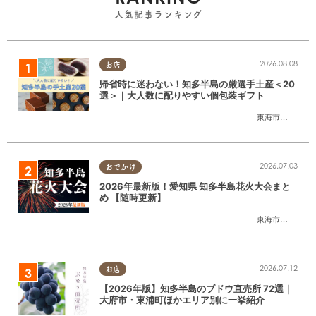
人気記事ランキング
2026.08.08
お店
帰省時に迷わない！知多半島の厳選手土産＜20
選＞｜大人数に配りやすい個包装ギフト
東海市
,
大府市
,
知
2026.07.03
おでかけ
2026年最新版！愛知県 知多半島花火大会まと
め 【随時更新】
東海市
,
大府市
,
知
2026.07.12
お店
【2026年版】知多半島のブドウ直売所 72選｜
大府市・東浦町ほかエリア別に一挙紹介