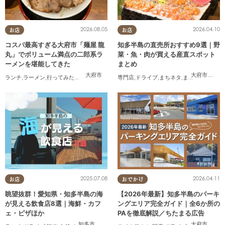
2026.08.05
2026.04.10
お店
お店
コスパ最高すぎる大府市「麺屋 龍
知多半島の直売所おすすめ9選｜野
丸」でボリューム満点の二郎系ラ
菜・魚・肉が買える産直スポット
ーメンを堪能してきた
まとめ
大府市
大府市
,
知多
ランチ
,
ラーメン
,
行ってみたレポ
,
おひとりさま
専門店
,
コスパ抜群
,
ドライブ
,
まちネタ
,
まとめ記事
,
夫婦
,
2025.07.08
2026.04.11
お店
おでかけ
眺望抜群！愛知県・知多半島の海
【2026年最新】知多半島のパーキ
が見える飲食店8選｜海鮮・カフ
ングエリア完全ガイド｜全6か所の
ェ・ピザほか
PAを徹底解説／ちたまる広告
知多市
,
常滑市
,
美浜町
,
南知多町
大府市
,
阿久