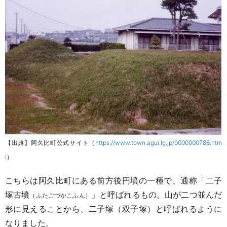
【出典】阿久比町公式サイト（
https://www.town.agui.lg.jp/0000000788.htm
l
）
こちらは阿久比町にある前方後円墳の一種で、通称「
二子
塚古墳
」と呼ばれるもの
。山が二つ並んだ
（ふたごづかこふん）
形に見えることから、二子塚（双子塚）と呼ばれるように
なりました。