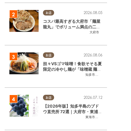
2026.08.05
お店
コスパ最高すぎる大府市「麺屋
龍丸」でボリューム満点の二郎
系ラーメンを堪能してきた
大府市
2026.08.06
お店
担々VSゴマ味噌！食欲そそる夏
限定の冷やし麺が「味噌蔵 麺四
朗 半田店・知多店」で登場／ち
知多市
,
半田市
たまる広告
2026.07.12
お店
【2026年版】知多半島のブド
ウ直売所 72選｜大府市・東浦町
ほかエリア別に一挙紹介
東海市
,
大府市
,
東浦町
,
半田市
,
美