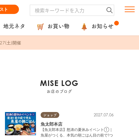
スト
地元ネタ
お買い物
お知らせ
7(土)開催
MISE LOG
お店のブログ
2027.07.06
ショップ
魚太郎本店
【魚太郎本店】怒涛の夏休みイベント①｜
魚屋がつくる、本気の朝ごはん目の前で1つ