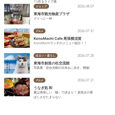
1つ作るライブ感
2026.08.07
ショップ
東海市観光物産プラザ
グイっと一杯
2026.07.31
グルメ
KonoMachi Cafe 尾張横須賀
KonoMachiランチのメニュー紹介！！
2026.07.30
住まい・暮らし
東海市創造の杜交流館
写真展「岩合光昭の日本ねこ歩き」開催!
2026.07.21
グルメ
うなぎ処 和
夏は美味しい「鰻」で決まり！ 炭焼きの香
ばしさがたまらない