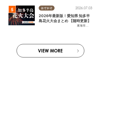
2026.07.03
おでかけ
2026年最新版！愛知県 知多半
島花火大会まとめ 【随時更新】
東海市
,
大府市
,
知多市
,
東浦町
,
阿
VIEW MORE