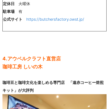
定休日
火曜休
駐車場
有
公式サイト
https://butchersfactory.owst.jp/
4.アウベルクラフト直営店
珈琲工房 しいの木
珈琲豆と珈琲文化を楽しめる専門店
「遠赤コーヒー焙煎
キット」が大評判