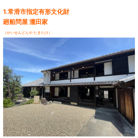
1.常滑市指定有形文化財
廻船問屋 瀧田家
（かいせんどんや たきたけ）