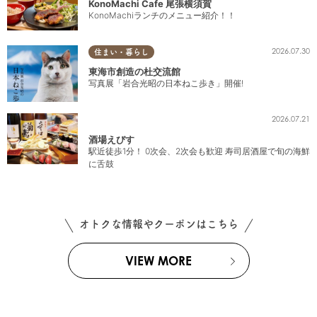
KonoMachi Cafe 尾張横須賀
KonoMachiランチのメニュー紹介！！
2026.07.30
住まい・暮らし
東海市創造の杜交流館
写真展「岩合光昭の日本ねこ歩き」開催!
2026.07.21
酒場えびす
駅近徒歩1分！ 0次会、2次会も歓迎 寿司居酒屋で旬の海鮮
に舌鼓
オトクな情報やクーポンはこちら
VIEW MORE