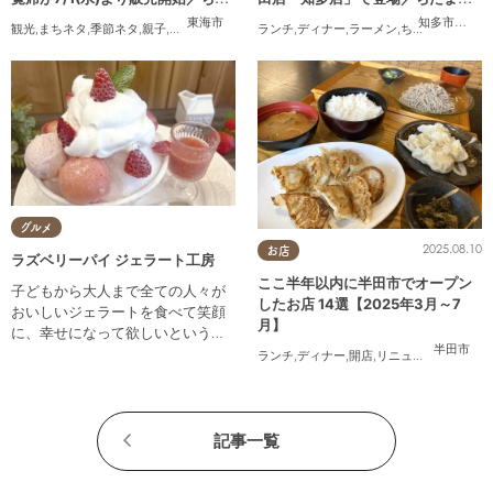
まる広告
広告
東海市
知多市
,
半田
観光
,
まちネタ
,
季節ネタ
,
親子
,
夫婦
,
家族
,
カップル
ランチ
,
友人
,
ディナー
,
花火
,
ラーメン
,
ちたまる広告
グルメ
2025.08.10
お店
ラズベリーパイ ジェラート工房
ここ半年以内に半田市でオープン
子どもから大人まで全ての人々が
したお店 14選【2025年3月～7
おいしいジェラートを食べて笑顔
月】
に、幸せになって欲しいという願
半田市
いを込めて自社製造をしていま
ランチ
,
ディナー
,
開店
,
リニューアル
,
まとめ
す。
記事一覧