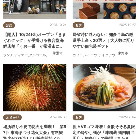
2025.10.24
2025.12.27
お店
お店
【開店】10/24(金)オープン「きま
帰省時に迷わない！知多半島の厳
ぐれクック」が手掛ける複合型海
選手土産＜20選＞｜大人数に配り
鮮店舗「うお一番」が常滑市に誕
やすい個包装ギフト
生！
常滑市
東海市
,
大府
ランチ
,
ディナー
,
アルコール
,
開店
,
まちネタ
カフェ
,
スイーツ
,
テイクアウト
,
まとめ記事
2026.06.30
2026.08.06
おでかけ
お店
場所取り不要で花火を満喫！「第5
担々VSゴマ味噌！食欲そそる夏限
7回 東海まつり花火大会」有料観
定の冷やし麺が「味噌蔵 麺四朗 半
覧席が7/1(水)より販売開始／ちた
田店・知多店」で登場／ちたまる