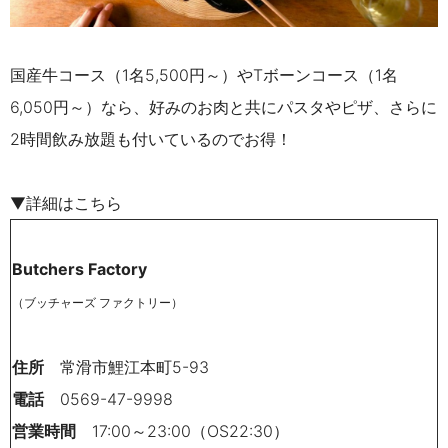
国産牛コース（
1
名
5,500
円～）や
T
ボーンコース（
1
名
6,050
円～）なら、好みのお肉と共にパスタやピザ、さらに
2
時間飲み放題も付いているのでお得！
▼詳細はこちら
Butchers Factory
（ブッチャーズ ファクトリー）
住所
常滑市鯉江本町5-93
電話
0569-47-9998
営業時間
17:00～23:00（OS22:30）