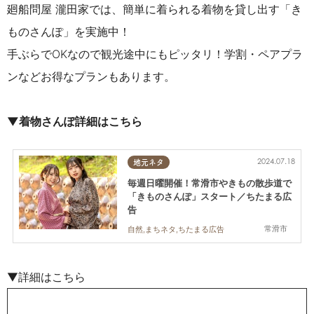
廻船問屋 瀧田家では、簡単に着られる着物を貸し出す「き
ものさんぽ」を実施中！
手ぶらでOKなので観光途中にもピッタリ！学割・ペアプラ
ンなどお得なプランもあります。
▼着物さんぽ詳細はこちら
2024.07.18
地元ネタ
毎週日曜開催！常滑市やきもの散歩道で
「きものさんぽ」スタート／ちたまる広
告
常滑市
自然,まちネタ,ちたまる広告
▼詳細はこちら