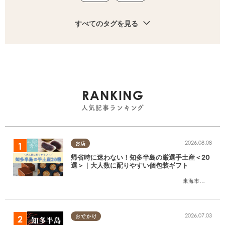
すべてのタグを見る
RANKING
人気記事ランキング
2026.08.08
お店
帰省時に迷わない！知多半島の厳選手土産＜20
選＞｜大人数に配りやすい個包装ギフト
東海市
,
大府市
,
知
2026.07.03
おでかけ