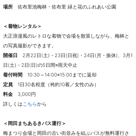
場所
佐布里池梅林・佐布里 緑と花のふれあい公園
＜着物レンタル＞
大正浪漫風のレトロな着物で会場を散策しながら、梅林と
の写真撮影ができます。
開催日
2月22日(土)・23日(日祝)・24日(月・振休)、3月1
日(土)・2日(日)の5日間※雨天中止
着付時間
10:30～14:00※15:00までに返却
定員
1日30名程度（袴約10着／女性のみ）
料金
3,000円
詳しくは
こちら
から
＜岡田まちあるきバス運行＞
梅まつり会場と岡田の古い街並みを結ぶバスが無料運行さ