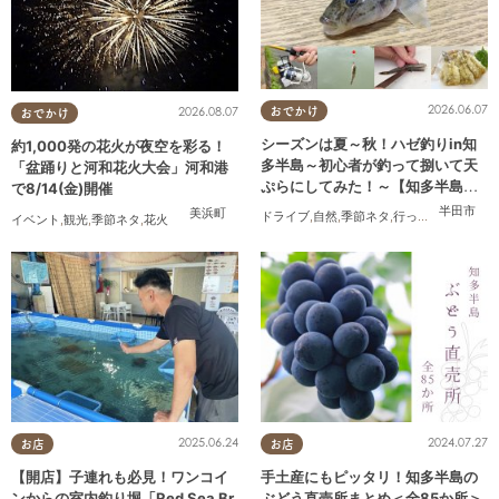
2026.06.07
2026.08.07
おでかけ
おでかけ
シーズンは夏～秋！ハゼ釣りin知
約1,000発の花火が夜空を彩る！
多半島～初心者が釣って捌いて天
「盆踊りと河和花火大会」河和港
ぷらにしてみた！～【知多半島レ
で8/14(金)開催
ポ#14】
半田市
美浜町
ドライブ
,
自然
,
季節ネタ
,
行ってみたレポ
,
夫
イベント
,
観光
,
季節ネタ
,
花火
2025.06.24
2024.07.27
お店
お店
【開店】子連れも必見！ワンコイ
手土産にもピッタリ！知多半島の
ンからの室内釣り堀「Red Sea Br
ぶどう直売所まとめ＜全85か所＞