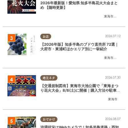
2026年最新版！愛知県 知多半島花火大会まと
め 【随時更新】
東海市
,
大府市
,
知
2026.07.12
お店
【2026年版】知多半島のブドウ直売所 72選｜
大府市・東浦町ほかエリア別に一挙紹介
東海市
,
大府市
,
東
2026.07.30
地元ネタ
【交通規制図有】東海市大池公園で「東海まつ
り花火大会」8/8(土)に開催｜購入方法や駐車場
情報は？
東海市
2026.08.07
おでかけ
渋滞状況はWebカメラで！知多半島道路・西知