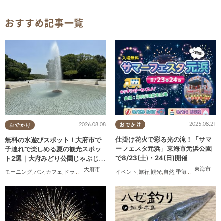
おすすめ記事一覧
2025.08.21
2026.08.08
おでかけ
おでかけ
仕掛け花火で彩る光の滝！「サマ
無料の水遊びスポット！大府市で
ーフェスタ元浜」東海市元浜公園
子連れで楽しめる夏の観光スポッ
で8/23(土)・24(日)開催
ト2選｜大府みどり公園じゃぶじゃ
ぶ池、ぱんやSUNとえふ
東海市
大府市
イベント
,
旅行
,
観光
,
自然
,
季節ネタ
,
花火
モーニング
,
パン
,
カフェ
,
ドライブ
,
観光
,
行ってみたレポ
,
KURUTOHP