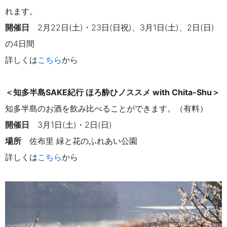
れます。
開催日
2月22日(土)・23日(日祝)、3月1日(土)、2日(日)
の4日間
詳しくは
こちら
から
＜知多半島SAKE紀行 ほろ酔ひノススメ with Chita-Shu＞
知多半島のお酒を飲み比べることができます。（有料）
開催日
3月1日(土)・2日(日)
場所
佐布里 緑と花のふれあい公園
詳しくは
こちら
から