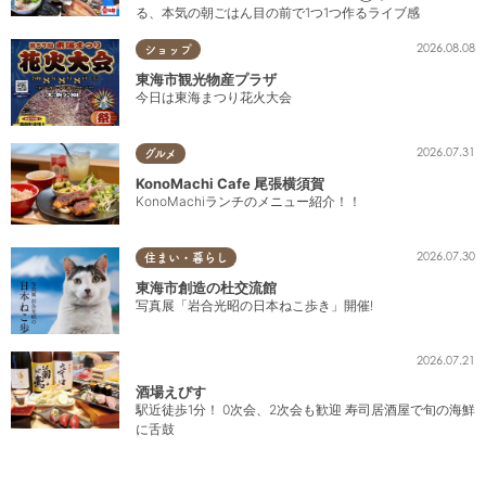
る、本気の朝ごはん目の前で1つ1つ作るライブ感
2026.08.08
ショップ
東海市観光物産プラザ
今日は東海まつり花火大会
2026.07.31
グルメ
KonoMachi Cafe 尾張横須賀
KonoMachiランチのメニュー紹介！！
2026.07.30
住まい・暮らし
東海市創造の杜交流館
写真展「岩合光昭の日本ねこ歩き」開催!
2026.07.21
酒場えびす
駅近徒歩1分！ 0次会、2次会も歓迎 寿司居酒屋で旬の海鮮
に舌鼓