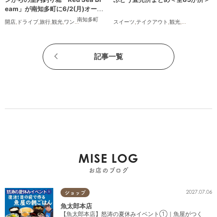
eam」が南知多町に6/2(月)オープ
ン
南知多町
開店
,
ドライブ
,
旅行
,
観光
,
ワンコイン
スイーツ
,
テイクアウト
,
観光
,
アウトドア
,
季
記事一覧
MISE LOG
お店のブログ
2027.07.06
ショップ
魚太郎本店
【魚太郎本店】怒涛の夏休みイベント①｜魚屋がつく