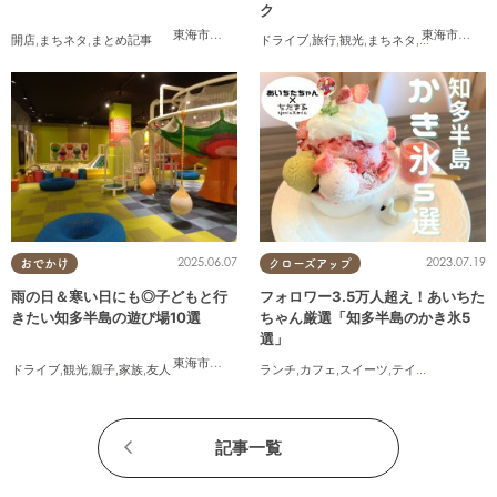
ク
東海市
,
大府市
,
知多市
,
美浜町
,
南知多町
東海市
,
大府
開店
,
まちネタ
,
まとめ記事
ドライブ
,
旅行
,
観光
,
まちネタ
,
渋滞
2025.06.07
2023.07.19
おでかけ
クローズアップ
雨の日＆寒い日にも◎子どもと行
フォロワー3.5万人超え！あいちた
きたい知多半島の遊び場10選
ちゃん厳選「知多半島のかき氷5
選」
東海市
,
大府市
,
知多市
,
東浦町
,
半田市
,
常滑市
,
美浜町
ドライブ
,
観光
,
親子
,
家族
,
友人
ランチ
,
カフェ
,
スイーツ
,
テイクアウト
記事一覧