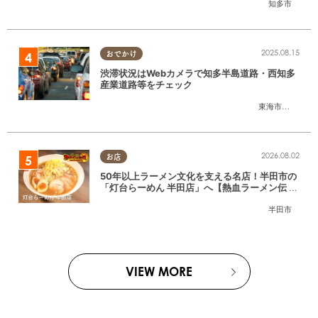
知多市
2025.08.15
おでかけ
渋滞状況はWebカメラで知多半島道路・西知多
産業道路等をチェック
東海市
,
大府市
,
知
2026.08.02
お店
50年以上ラーメン文化を支える名店！半田市の
「灯台らーめん 半田店」へ【熱血ラーメン伝 8
月放送】
半田市
VIEW MORE