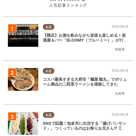
人気記事ランキング
2026.08.04
お店
【開店】お酒を飲みながら音楽も楽しめる！居
酒屋＆バー「BLOOMY（ブルーミー）」が7/3
(金)半田市でオープン
半田市
2026.08.05
お店
コスパ最高すぎる大府市「麺屋 龍丸」でボリュ
ーム満点の二郎系ラーメンを堪能してきた
大府市
2026.08.04
お店
SNSで話題！知多市に出没する「揚げパンサン
ド」。つくっているのはお祭りお兄さん!?【ち
たまる調査隊#55】