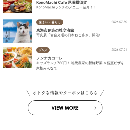
KonoMachi Cafe 尾張横須賀
KonoMachiランチのメニュー紹介！！
2026.07.30
住まい・暮らし
東海市創造の杜交流館
写真展「岩合光昭の日本ねこ歩き」開催!
2026.07.21
グルメ
ノンナカコーレ
キッズランチ780円！ 地元農家の新鮮野菜 ＆薪窯ピザを
家族みんなで
オトクな情報やクーポンはこちら
VIEW MORE