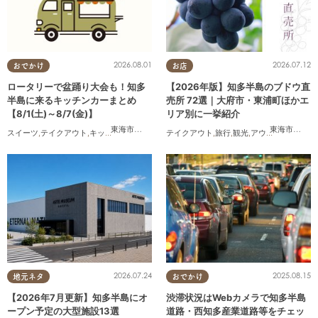
2026.08.01
2026.07.12
おでかけ
お店
ロータリーで盆踊り大会も！知多
【2026年版】知多半島のブドウ直
半島に来るキッチンカーまとめ
売所 72選｜大府市・東浦町ほかエ
【8/1(土)～8/7(金)】
リア別に一挙紹介
東海市
,
大府市
,
知多市
,
東浦町
,
阿久比町
,
半田市
,
常滑市
東海市
,
,
大府
武豊
スイーツ
,
テイクアウト
,
キッチンカー
,
イベント
テイクアウト
,
まとめ記事
,
旅行
,
観光
,
アウトドア
,
まちネ
2026.07.24
2025.08.15
地元ネタ
おでかけ
【2026年7月更新】知多半島にオ
渋滞状況はWebカメラで知多半島
ープン予定の大型施設13選
道路・西知多産業道路等をチェッ