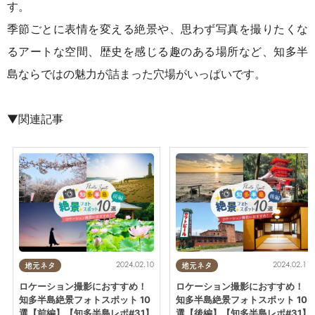
す。
季節ごとに表情を変える絶景や、思わず写真を撮りたくな
るアートな空間、歴史を感じる趣のある場所など、知多半
島ならではの魅力が詰まった穴場がいっぱいです。
▼関連記事
2024.02.10
2024.02.11
地元ネタ
地元ネタ
ロケーション撮影におすすめ！
ロケーション撮影におすすめ！
知多半島絶景フォトスポット 10
知多半島絶景フォトスポット 10
選【前編】【知多半島レポ#31】
選【後編】【知多半島レポ#31】