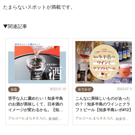
たまらないスポットが満載です。
▼関連記事
2022.01.10
2022.07.10
お店
おでかけ
苦手な人に薦めたい！知多半島
こんなに美味しいものがあった
のお酒が美味しくて、日本酒の
の？！知多半島のワインとクラ
イメージが変わるかも。【知多
フトビール【知多半島レポ#12】
半島レポ#6】
アルコール,まちネタ,ちたまるショッピング,知多半島,知多半島レポ,日本酒
アルコール,まちネタ,ちたまるショッピング,おひとりさま,知多半島,知多半島レポ
東浦町,阿久比町,半田市,常滑市
知多市,半田市,常滑市,南知多町