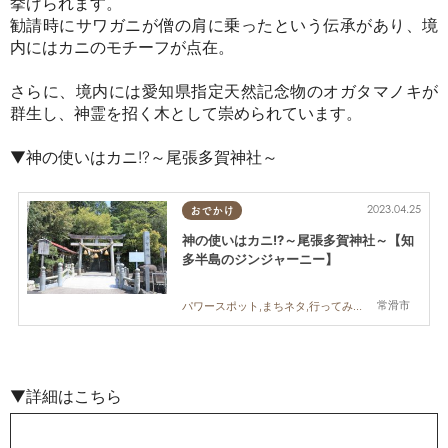
挙げられます。
勧請時にサワガニが僧の肩に乗ったという伝承があり、境
内にはカニのモチーフが点在。
さらに、境内には愛知県指定天然記念物のオガタマノキが
群生し、神霊を招く木として崇められています。
▼神の使いはカニ!?～尾張多賀神社～
2023.04.25
おでかけ
神の使いはカニ!?～尾張多賀神社～【知
多半島のジンジャーニー】
常滑市
パワースポット,まちネタ,行ってみたレポ
▼詳細はこちら