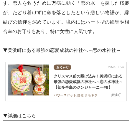
す。恋人を救うために万病に効く「恋の水」を探した桜姫
が、たどり着けずに命を落としたという悲しい物語が、縁
結びの信仰を深めています。境内にはハート型の絵馬や相
合傘のお守りもあり、特に女性に人気です。
▼美浜町にある最強の恋愛成就の神社へ～恋の水神社～
2023.11.25
おでかけ
クリスマス前の駆け込み！美浜町にある
最強の恋愛成就の神社へ～恋の水神社～
【知多半島のジンジャーニー#8】
美浜町
パワースポット,自然,まちネタ
▼詳細はこちら