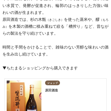
い水質で、発酵が促進され、輪郭のはっきりした力強い味
わいの酒が生まれます。
原田酒造では、杉の木甑
を使った蒸米や、醪
（きごしき）
（もろ
を木製の酒槽に積み重ねて絞る「槽搾り」など、昔なが
み）
らの製法を守り続けています。
時間と手間をかけることで、雑味のない芳醇な味わいの酒
を生み出し続けています。
▼ちたまるショッピングから購入できます
ショップ
原田酒造