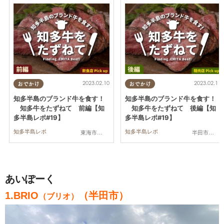
2023.02.10
2023.02.11
おでかけ
おでかけ
知多半島のブランド牛を食す！
知多半島のブランド牛を食す！
知多牛をたずねて 前編【知
知多牛をたずねて 後編【知
多半島レポ#19】
多半島レポ#19】
知多半島レポ
知多半島レポ
東海市,半田市
半田市,南知多町
あいぽーく
1.BRIО
（半田市）
（ブリオ）