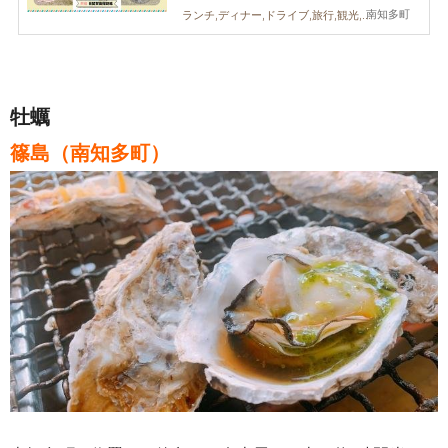
南知多町
ランチ,ディナー,ドライブ,旅行,観光,自然,日間賀島,知多半島レポ
牡蠣
篠島（南知多町）