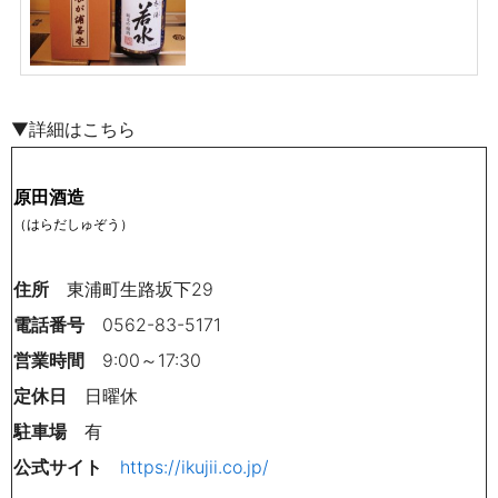
▼詳細はこちら
原田酒造
（はらだしゅぞう）
住所
東浦町生路坂下29
電話番号
0562-83-5171
営業時間
9:00～17:30
定休日
日
曜休
駐車場
有
公式サイト
https://ikujii.co.jp/