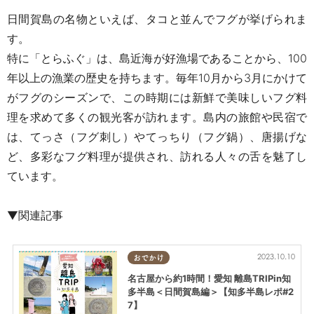
日間賀島の名物といえば、タコと並んでフグが挙げられま
す。
特に「とらふぐ」は、島近海が好漁場であることから、100
年以上の漁業の歴史を持ちます。毎年10月から3月にかけて
がフグのシーズンで、この時期には新鮮で美味しいフグ料
理を求めて多くの観光客が訪れます。島内の旅館や民宿で
は、てっさ（フグ刺し）やてっちり（フグ鍋）、唐揚げな
ど、多彩なフグ料理が提供され、訪れる人々の舌を魅了し
ています。
▼関連記事
2023.10.10
おでかけ
名古屋から約1時間！愛知 離島TRIPin知
多半島＜日間賀島編＞【知多半島レポ#2
7】