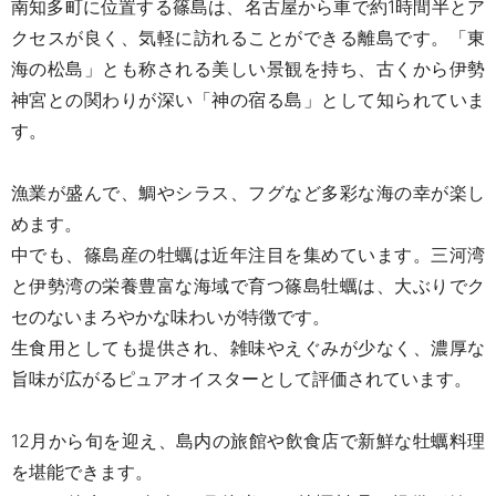
南知多町に位置する篠島は、名古屋から車で約1時間半とア
クセスが良く、気軽に訪れることができる離島です。
「東
海の松島」とも称される美しい景観を持ち、古くから伊勢
神宮との関わりが深い「神の宿る島」として知られていま
す。
漁業が盛んで、鯛やシラス、フグなど多彩な海の幸が楽し
めます。
中でも、篠島産の牡蠣は近年注目を集めています。三河湾
と伊勢湾の栄養豊富な海域で育つ篠島牡蠣は、大ぶりでク
セのないまろやかな味わいが特徴です。
生食用としても提供され、雑味やえぐみが少なく、濃厚な
旨味が広がるピュアオイスターとして評価されています。
12月から旬を迎え、島内の旅館や飲食店で新鮮な牡蠣料理
を堪能できます。