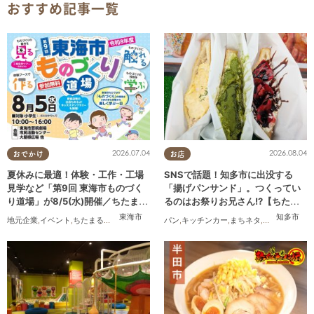
おすすめ記事一覧
2026.07.04
2026.08.04
おでかけ
お店
夏休みに最適！体験・工作・工場
SNSで話題！知多市に出没する
見学など「第9回 東海市ものづく
「揚げパンサンド」。つくってい
り道場」が8/5(水)開催／ちたまる
るのはお祭りお兄さん!?【ちたま
広告
る調査隊#55】
東海市
知多市
地元企業
,
イベント
,
ちたまる広告
,
親子
,
家族
パン
,
キッチンカー
,
まちネタ
,
ちたまる調査