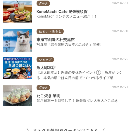
2026.07.31
グルメ
KonoMachi Cafe 尾張横須賀
KonoMachiランチのメニュー紹介！！
2026.07.30
住まい・暮らし
東海市創造の杜交流館
写真展「岩合光昭の日本ねこ歩き」開催!
2026.07.25
ショップ
魚太郎本店
【魚太郎本店】怒涛の夏休みイベント①｜魚屋がつく
る、本気の朝ごはん目の前で1つ1つ作るライブ感
2026.07.21
グルメ
たこ焼き 黎明
旨さ日本一を目指して！ 豚骨塩ダレ大玉大たこ焼き
オトクな情報やクーポンはこちら