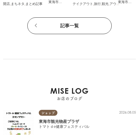
東海市
,
大府市
,
知多市
,
東浦町
,
常滑市
,
武豊町
東海市
,
大府
開店
,
まちネタ
,
まとめ記事
テイクアウト
,
旅行
,
観光
,
アウトドア
,
まちネ
記事一覧
MISE LOG
お店のブログ
2026.08.05
ショップ
東海市観光物産プラザ
トマトｄe健康フェスティバル