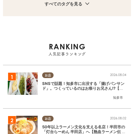
すべてのタグを見る
RANKING
人気記事ランキング
2026.08.04
お店
SNSで話題！知多市に出没する「揚げパンサン
ド」。つくっているのはお祭りお兄さん!?【ち
たまる調査隊#55】
知多市
2026.08.02
お店
50年以上ラーメン文化を支える名店！半田市の
「灯台らーめん 半田店」へ【熱血ラーメン伝 8