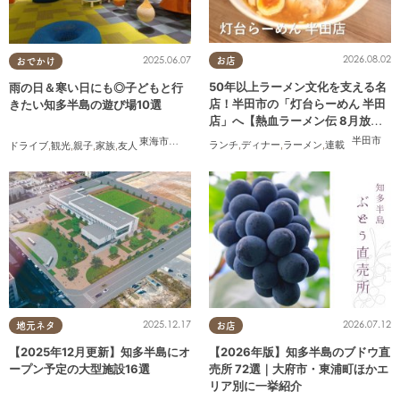
2026.08.02
2025.06.07
お店
おでかけ
50年以上ラーメン文化を支える名
雨の日＆寒い日にも◎子どもと行
店！半田市の「灯台らーめん 半田
きたい知多半島の遊び場10選
店」へ【熱血ラーメン伝 8月放
送】
半田市
東海市
,
大府市
,
知多市
,
東浦町
,
半田市
,
常滑市
,
美浜町
ランチ
,
ディナー
,
ラーメン
,
連載
ドライブ
,
観光
,
親子
,
家族
,
友人
2025.12.17
2026.07.12
地元ネタ
お店
【2025年12月更新】知多半島にオ
【2026年版】知多半島のブドウ直
ープン予定の大型施設16選
売所 72選｜大府市・東浦町ほかエ
リア別に一挙紹介