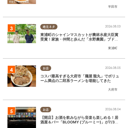
月放送】
半田市
2026.08.03
地元ネタ
東浦町のシャインマスカットが農林水産大臣賞
受賞！家族・仲間と歩んだ「水野農園」ブドウ
づくりの軌跡
東浦町
2026.08.05
お店
コスパ最高すぎる大府市「麺屋 龍丸」でボリュ
ーム満点の二郎系ラーメンを堪能してきた
大府市
2026.08.04
お店
【開店】お酒を飲みながら音楽も楽しめる！居
酒屋＆バー「BLOOMY (ブルーミー)」が7/3
(金)半田市でオープン