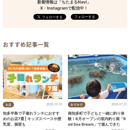
新着情報は「ちたまるNavi」
X・Instagramで配信中！
フォローする
おすすめ記事一覧
2025.10.10
2025.07.21
お店
おでかけ
知多半島で子連れランチにおすす
南知多町で子どもと一緒に釣り体
めのお店7選 | キッズスペースや授
験！6月オープンの室内釣り堀「R
乳室、個室も
ed Sea Bream」で遊んできた