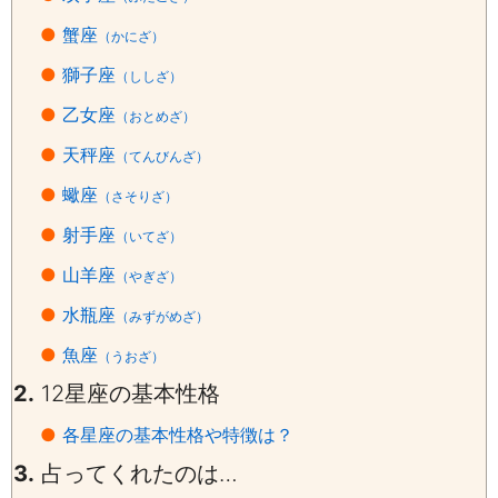
●
蟹座
（かにざ）
●
獅子座
（ししざ）
●
乙女座
（おとめざ）
●
天秤座
（てんびんざ）
●
蠍座
（さそりざ）
●
射手座
（いてざ）
●
山羊座
（やぎざ）
●
水瓶座
（みずがめざ）
●
魚座
（うおざ）
2.
12
星座の基本性格
●
各星座の基本性格や特徴は？
3.
占ってくれたのは…