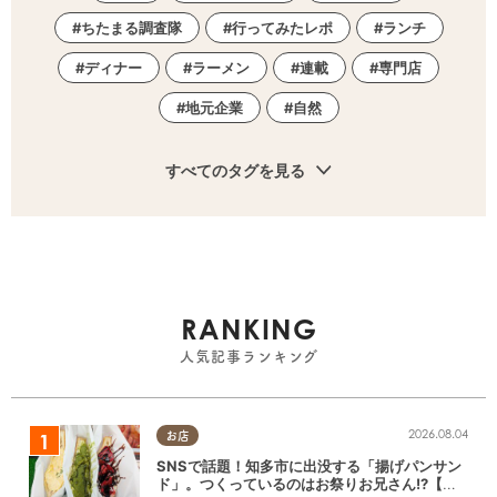
ちたまる調査隊
行ってみたレポ
ランチ
ディナー
ラーメン
連載
専門店
地元企業
自然
すべてのタグを見る
RANKING
人気記事ランキング
2026.08.04
お店
SNSで話題！知多市に出没する「揚げパンサン
ド」。つくっているのはお祭りお兄さん!?【ち