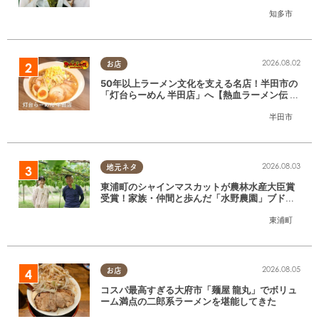
たまる調査隊#55】
知多市
2026.08.02
お店
50年以上ラーメン文化を支える名店！半田市の
「灯台らーめん 半田店」へ【熱血ラーメン伝 8
月放送】
半田市
2026.08.03
地元ネタ
東浦町のシャインマスカットが農林水産大臣賞
受賞！家族・仲間と歩んだ「水野農園」ブドウ
づくりの軌跡
東浦町
2026.08.05
お店
コスパ最高すぎる大府市「麺屋 龍丸」でボリュ
ーム満点の二郎系ラーメンを堪能してきた