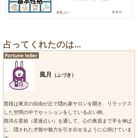
東海市,大府市,知多市,東浦町,阿久比町,半田市,常滑市,武豊町,美浜町,南知多町
連載,占い
占ってくれたのは…
Fortune teller
風月
（ふづき）
普段は東京の自由が丘で隠れ家サロンを開き、リラックス
した空間の中でセッションをしている占い師。
西洋占星術（星座占い）を通して、心の奥底まで手を伸ば
し、隠された才能や魅力を引き出せるように心掛けていま