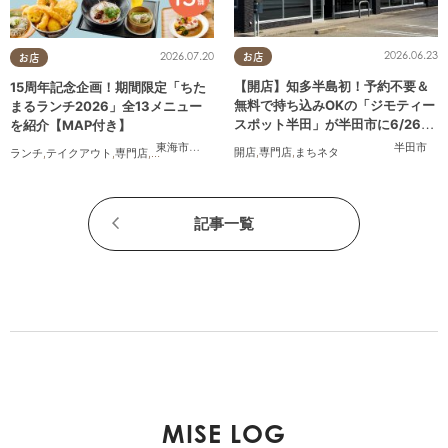
2026.06.23
2026.07.20
お店
お店
【開店】知多半島初！予約不要＆
15周年記念企画！期間限定「ちた
無料で持ち込みOKの「ジモティー
まるランチ2026」全13メニュー
スポット半田」が半田市に6/26
を紹介【MAP付き】
(金)オープン
半田市
東海市
,
大府市
,
知多市
,
東浦町
,
半田市
,
常滑市
,
武豊町
開店
,
専門店
,
まちネタ
ランチ
,
テイクアウト
,
専門店
,
ちたまるスタイル掲載店
,
まとめ記事
,
家族
,
カップル
,
おひと
記事一覧
MISE LOG