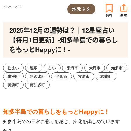
2025.12.01
地元ネタ
2025年12月の運勢は？｜12星座占い
【毎月1日更新】-知多半島での暮らし
をもっとHappyに！-
住まい
連載
占い
東海市
大府市
知多市
東浦町
阿久比町
半田市
常滑市
武豊町
美浜町
南知多町
知多半島での暮らしをもっとHappyに！
知多半島での日常に彩りを感じ、変化を楽しめています
か？