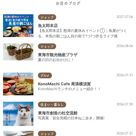
お店のブログ
2027.07.06
ショップ
魚太郎本店
【魚太郎本店】怒涛の夏休みイベント①｜魚屋がつく
る、本気の朝ごはん目の前で1つ1つ作るライブ感
2026.08.06
ショップ
東海市観光物産プラザ
夏の日のお出かけに！
2026.07.31
グルメ
KonoMachi Cafe 尾張横須賀
KonoMachiランチのメニュー紹介！！
2026.07.30
住まい・暮らし
東海市創造の杜交流館
写真展「岩合光昭の日本ねこ歩き」開催!
2026.07.21
ショップ