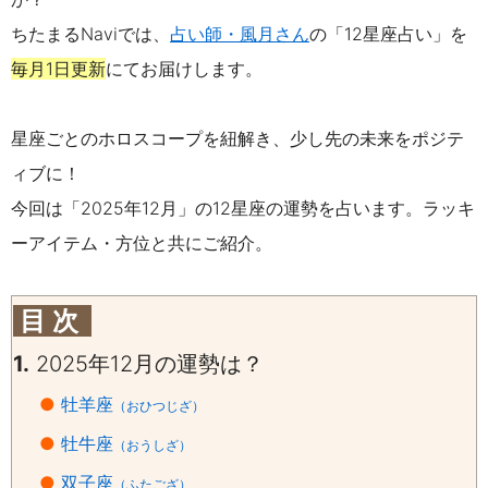
ちたまるNaviでは、
占い師・風月さん
の「12星座占い」を
毎月1日更新
にてお届けします。
星座ごとのホロスコープを紐解き、少し先の未来をポジテ
ィブに！
今回は「2025年12月」の12星座の運勢を占います。
ラッキ
ーアイテム・方位と共にご紹介。
目 次
1.
2025年12月の運勢は？
●
牡羊座
（おひつじざ）
●
牡牛座
（おうしざ）
●
双子座
（ふたござ）