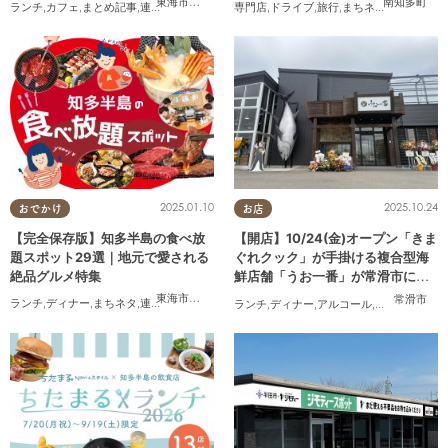
東海市
,
大府市
,
半田市
,
常滑市
,
武豊町
南知多町
ランチ
,
カフェ
,
まとめ記事
,
連載
,
親子
,
個室
専門店
,
ドライブ
,
旅行
,
まちネタ
,
行ってみた
2025.01.10
2025.10.24
おでかけ
お店
【完全保存版】知多半島の食べ放
【開店】10/24(金)オープン「きま
題スポット29選｜地元で愛される
ぐれクック」が手掛ける複合型海
絶品グルメ特集
鮮店舗「うお一番」が常滑市に誕
生！
東海市
,
大府市
,
知多市
,
東浦町
,
阿久比町
,
半田市
,
常滑市
,
武豊
常滑市
ランチ
,
ディナー
,
まちネタ
,
連載
,
コスパ抜群
ランチ
,
ディナー
,
アルコール
,
開店
,
まちネタ