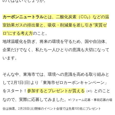
のではないでしょうか。
カーボンニュートラル
とは、
二酸化炭素（CO₂）などの温
室効果ガスの排出量と、吸収・削減量を差し引き“実質ゼ
ロ”にする考え方
のこと。
地球温暖化を防ぎ、将来の環境を守るため、国や自治体、
企業だけでなく、私たち一人ひとりの意識も大切になって
います。
そんな中、東海市では、環境への意識を高める取り組みと
して2月1日(日)より
「東海市ゼロカーボンキャンペーン」
をスタート！
参加するとプレゼントが貰える
とのこと
（※1）
なので、実際に応募してみました。
※1 フォーム応募・事前応募の場
合は抽選。2月28日(土)開催のイベント会場では先着100名にプレゼント