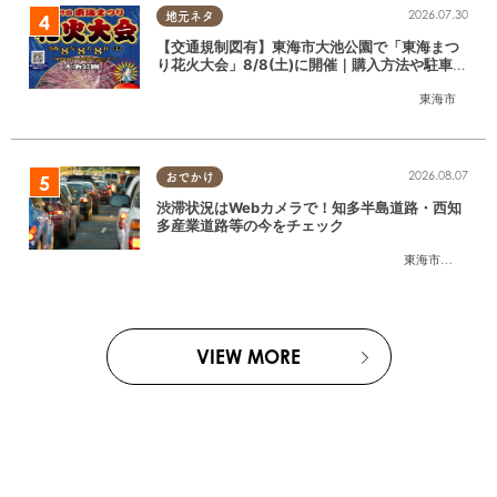
2026.07.30
地元ネタ
【交通規制図有】東海市大池公園で「東海まつ
り花火大会」8/8(土)に開催｜購入方法や駐車場
情報は？
東海市
2026.08.07
おでかけ
渋滞状況はWebカメラで！知多半島道路・西知
多産業道路等の今をチェック
東海市
,
大府市
,
知
VIEW MORE