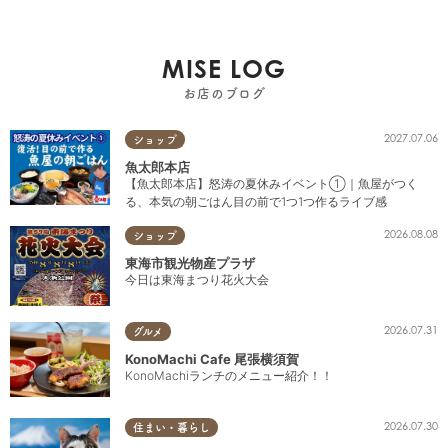
MISE LOG
お店のブログ
2027.07.06
ショップ
魚太郎本店
【魚太郎本店】怒涛の夏休みイベント①｜魚屋がつく
る、本気の朝ごはん目の前で1つ1つ作るライブ感
2026.08.08
ショップ
東海市観光物産プラザ
今日は東海まつり花火大会
2026.07.31
グルメ
KonoMachi Cafe 尾張横須賀
KonoMachiランチのメニュー紹介！！
2026.07.30
住まい・暮らし