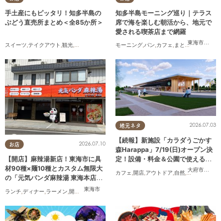
手土産にもピッタリ！知多半島の
知多半島モーニング巡り｜テラス
ぶどう直売所まとめ＜全85か所＞
席で海を楽しむ朝活から、地元で
愛される喫茶店まで網羅
東海市
,
知多
スイーツ
,
テイクアウト
,
観光
,
アウトドア
,
季節ネタ
モーニング
,
パン
,
カフェ
,
まとめ記事
,
コスパ
2026.07.03
地元ネタ
【続報】新施設「カラダうごかす
2026.07.10
お店
森Harappa」7/19(日)オープン決
定！設備・料金＆公園で使えるレ
【開店】麻辣湯新店！東海市に具
ンタルアイテムも登場
材90種×麺10種とカスタム無限大
大府市
,
東浦
カフェ
,
開店
,
アウトドア
,
自然
,
まちネタ
,
家族
の「元気パンダ麻辣湯 東海本店」
が6/12(金)オープン
東海市
ランチ
,
ディナー
,
ラーメン
,
開店
,
夫婦
,
カップル
,
おひとりさま
,
友人
,
トレンド