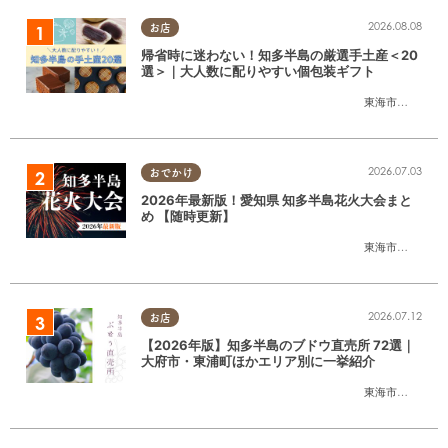
2026.08.08
お店
帰省時に迷わない！知多半島の厳選手土産＜20
選＞｜大人数に配りやすい個包装ギフト
東海市
,
大府市
,
知
2026.07.03
おでかけ
2026年最新版！愛知県 知多半島花火大会まと
め 【随時更新】
東海市
,
大府市
,
知
2026.07.12
お店
【2026年版】知多半島のブドウ直売所 72選｜
大府市・東浦町ほかエリア別に一挙紹介
東海市
,
大府市
,
東