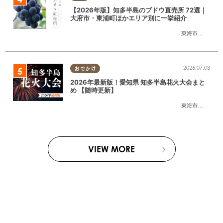
【2026年版】知多半島のブドウ直売所 72選｜
大府市・東浦町ほかエリア別に一挙紹介
東海市
,
大府市
,
東
2026.07.03
おでかけ
2026年最新版！愛知県 知多半島花火大会まと
め 【随時更新】
東海市
,
大府市
,
知
VIEW MORE