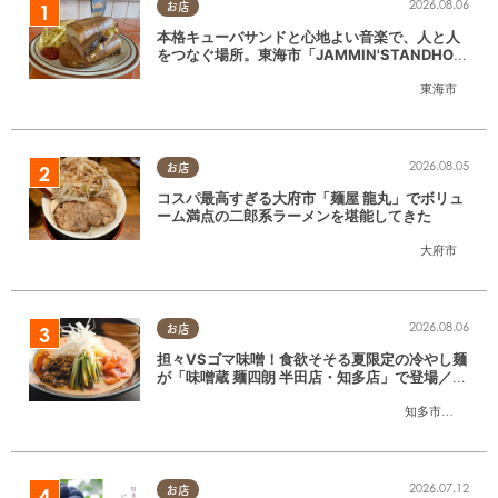
2026.08.06
お店
本格キューバサンドと心地よい音楽で、人と人
をつなぐ場所。東海市「JAMMIN'STANDHOU
SE」に行ってみた
東海市
2026.08.05
お店
コスパ最高すぎる大府市「麺屋 龍丸」でボリュ
ーム満点の二郎系ラーメンを堪能してきた
大府市
2026.08.06
お店
担々VSゴマ味噌！食欲そそる夏限定の冷やし麺
が「味噌蔵 麺四朗 半田店・知多店」で登場／ち
たまる広告
知多市
,
半田市
2026.07.12
お店