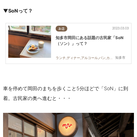
▼SoNって？
2023.03.03
お店
知多市岡田にある話題の古民家「SoN
（ソン）」って？
知多市
ランチ,ディナー,アルコール,パン,カフェ,スイーツ,まちネタ
車を停めて岡田のまちを歩くこと5分ほどで「SoN」に到
着。古民家の奥へ進むと・・・