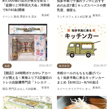
約1,000発の花火が夜空を彩る！
知多半島で子連れランチにおすす
「盆踊りと河和花火大会」河和港
めのお店7選 | キッズスペースや授
で8/14(金)開催
乳室、個室も
美浜町
東海市
,
大府
イベント
,
観光
,
季節ネタ
,
花火
ランチ
,
カフェ
,
まとめ記事
,
連載
,
親子
,
個室
2026.08.07
2026.08.07
お店
おでかけ
【開店】24時間ポケカやレアカー
米粉ロールのもちもち揚げパン
ドが買える！東海エリア2店舗目の
も！知多半島に来るキッチンカー
トレカ自販機専門店「トレカドリ
まとめ【8/8(土)～8/14(金)】
ーム」が常滑市に8/7(金)オープン
常滑市
東海市
,
大府
開店
,
専門店
,
おもしろ自販機
,
カップル
,
おひとりさま
スイーツ
,
友人
,
テイクアウト
,
トレンド
,
キッチンカー
,
イベ