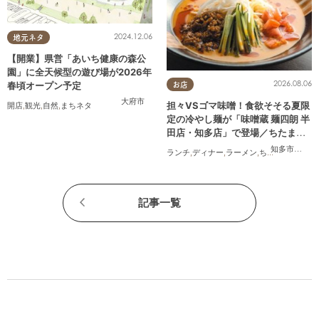
2024.12.06
地元ネタ
【開業】県営「あいち健康の森公
園」に全天候型の遊び場が2026年
2026.08.06
春頃オープン予定
お店
大府市
担々VSゴマ味噌！食欲そそる夏限
開店
,
観光
,
自然
,
まちネタ
定の冷やし麺が「味噌蔵 麺四朗 半
田店・知多店」で登場／ちたまる
広告
知多市
,
半田
ランチ
,
ディナー
,
ラーメン
,
ちたまる広告
記事一覧