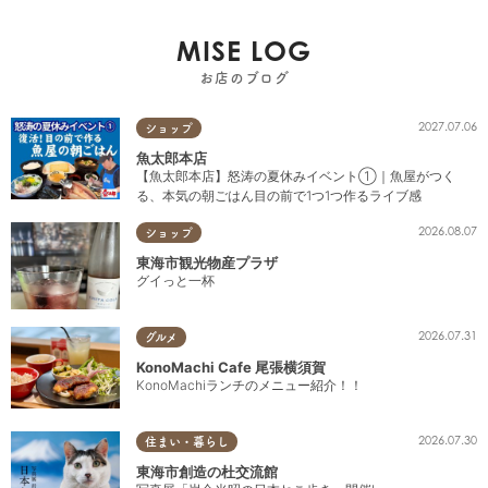
MISE LOG
お店のブログ
2027.07.06
ショップ
魚太郎本店
【魚太郎本店】怒涛の夏休みイベント①｜魚屋がつく
る、本気の朝ごはん目の前で1つ1つ作るライブ感
2026.08.07
ショップ
東海市観光物産プラザ
グイっと一杯
2026.07.31
グルメ
KonoMachi Cafe 尾張横須賀
KonoMachiランチのメニュー紹介！！
2026.07.30
住まい・暮らし
東海市創造の杜交流館