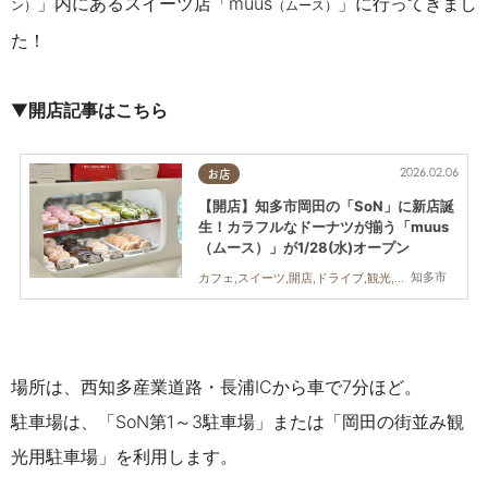
」内にあるスイーツ店「muus
」に行ってきまし
ン）
（ムース）
た！
▼
開店記事はこちら
2026.02.06
お店
【開店】知多市岡田の「SoN」に新店誕
生！カラフルなドーナツが揃う「muus
（ムース）」が1/28(水)オープン
知多市
カフェ,スイーツ,開店,ドライブ,観光,トレンド
場所は、西知多産業道路・長浦ICから車で7分ほど。
駐車場は、「SoN第1～3駐車場」または「岡田の街並み観
光用駐車場」を利用します。