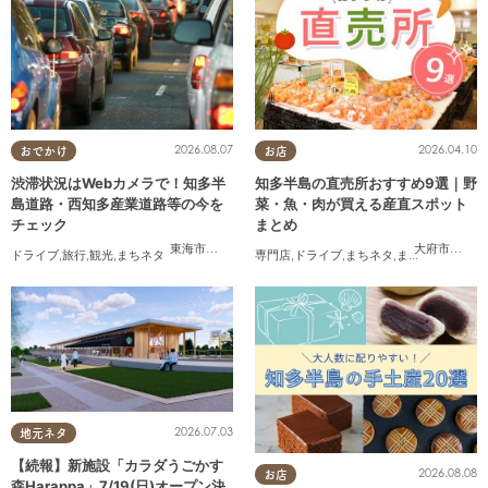
2026.08.07
2026.04.10
おでかけ
お店
渋滞状況はWebカメラで！知多半
知多半島の直売所おすすめ9選｜野
島道路・西知多産業道路等の今を
菜・魚・肉が買える産直スポット
チェック
まとめ
東海市
,
大府市
,
知多市
,
東浦町
,
常滑市
,
南知多町
大府市
,
知多
ドライブ
,
旅行
,
観光
,
まちネタ
専門店
,
ドライブ
,
まちネタ
,
まとめ記事
,
夫婦
,
2026.07.03
地元ネタ
【続報】新施設「カラダうごかす
2026.08.08
お店
森Harappa」7/19(日)オープン決