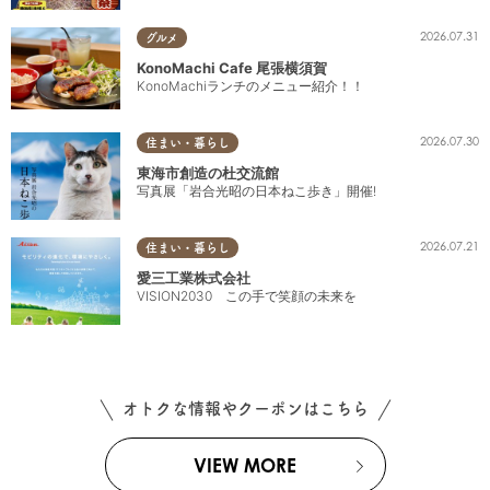
2026.07.31
グルメ
KonoMachi Cafe 尾張横須賀
KonoMachiランチのメニュー紹介！！
2026.07.30
住まい・暮らし
東海市創造の杜交流館
写真展「岩合光昭の日本ねこ歩き」開催!
2026.07.21
住まい・暮らし
愛三工業株式会社
VISION2030 この手で笑顔の未来を
オトクな情報やクーポンはこちら
VIEW MORE