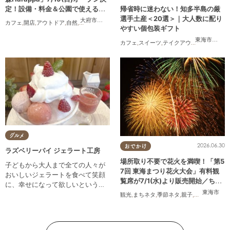
定！設備・料金＆公園で使えるレ
帰省時に迷わない！知多半島の厳
ンタルアイテムも登場
選手土産＜20選＞｜大人数に配り
大府市
,
東浦町
カフェ
,
開店
,
アウトドア
,
自然
,
まちネタ
,
家族
,
友人
,
ペット
,
トレンド
,
KURUTOHP
やすい個包装ギフト
東海市
,
大府
カフェ
,
スイーツ
,
テイクアウト
,
まとめ記事
グルメ
2026.06.30
おでかけ
ラズベリーパイ ジェラート工房
場所取り不要で花火を満喫！「第5
子どもから大人まで全ての人々が
7回 東海まつり花火大会」有料観
おいしいジェラートを食べて笑顔
覧席が7/1(水)より販売開始／ちた
に、幸せになって欲しいという願
まる広告
東海市
いを込めて自社製造をしていま
観光
,
まちネタ
,
季節ネタ
,
親子
,
夫婦
,
家族
,
カ
す。