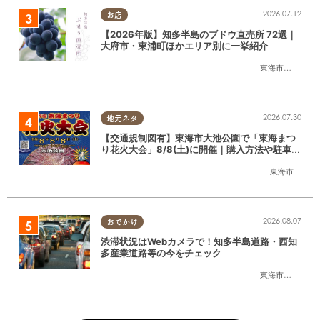
2026.07.12
お店
【2026年版】知多半島のブドウ直売所 72選｜
大府市・東浦町ほかエリア別に一挙紹介
東海市
,
大府市
,
東
2026.07.30
地元ネタ
【交通規制図有】東海市大池公園で「東海まつ
り花火大会」8/8(土)に開催｜購入方法や駐車場
情報は？
東海市
2026.08.07
おでかけ
渋滞状況はWebカメラで！知多半島道路・西知
多産業道路等の今をチェック
東海市
,
大府市
,
知