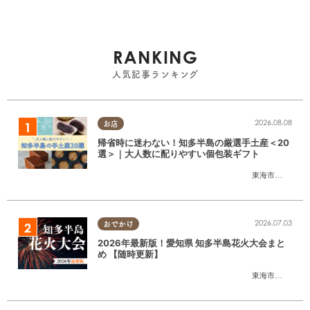
RANKING
人気記事ランキング
2026.08.08
お店
帰省時に迷わない！知多半島の厳選手土産＜20
選＞｜大人数に配りやすい個包装ギフト
東海市
,
大府市
,
知
2026.07.03
おでかけ
2026年最新版！愛知県 知多半島花火大会まと
め 【随時更新】
東海市
,
大府市
,
知