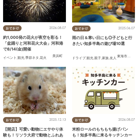
2026.08.07
2025.06.07
おでかけ
おでかけ
約1,000発の花火が夜空を彩る！
雨の日＆寒い日にも◎子どもと行
「盆踊りと河和花火大会」河和港
きたい知多半島の遊び場10選
で8/14(金)開催
美浜町
東海市
,
大府
イベント
,
観光
,
季節ネタ
,
花火
ドライブ
,
観光
,
親子
,
家族
,
友人
2025.12.13
2026.08.07
おでかけ
おでかけ
【開店】可愛い動物にエサやり体
米粉ロールのもちもち揚げパン
験も！リソラ大府で動物とふれあ
も！知多半島に来るキッチンカー