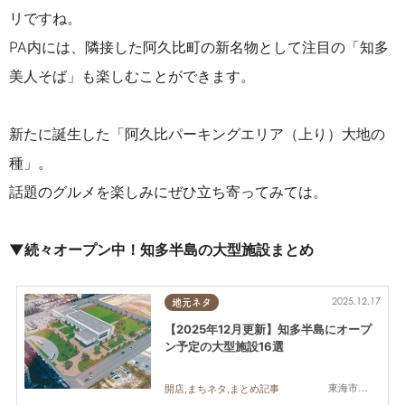
リですね。
PA内には、隣接した阿久比町の新名物として注目の「知多
美人そば」も楽しむことができます。
新たに誕生した「阿久比パーキングエリア（上り）大地の
種」。
話題のグルメを楽しみにぜひ立ち寄ってみては。
▼続々オープン中！知多半島の大型施設まとめ
2025.12.17
地元ネタ
【2025年12月更新】知多半島にオープ
ン予定の大型施設16選
東海市,大府市,知多市,東浦町,常滑市,武豊町
開店,まちネタ,まとめ記事