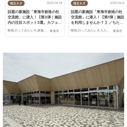
2025.04.18
2025.04.08
地元ネタ
地元ネタ
話題の新施設「東海市創造の杜
話題の新施設「東海市創造の杜
交流館」に潜入！【第3弾｜施設
交流館」に潜入！【第1弾｜施設
内の注目スポット3選。カフェの
を利用しませんか？ 】／ちたま
店内は？】／ちたまる広告
る広告
映画,行ってみたレポ,家族,友人
映画,行ってみたレポ,ちたまる広告,家族,友人
東海市
東海市