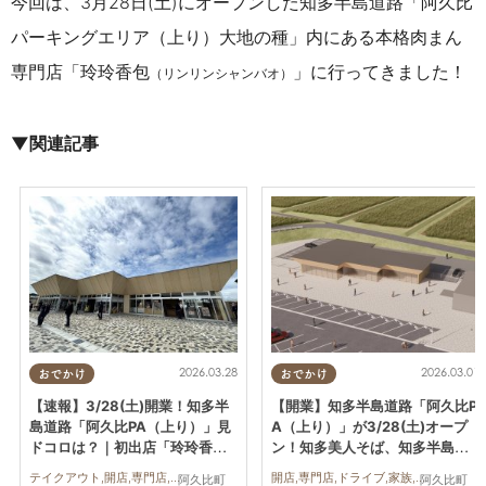
今回は、3月28日(土)にオープンした知多半島道路「阿久比
パーキングエリア（上り）大地の種」内にある
本格肉まん
専門店「玲玲香包
」に行ってきました！
（リンリンシャンバオ）
▼関連記事
2026.03.28
2026.03.01
おでかけ
おでかけ
【速報】3/28(土)開業！知多半
【開業】知多半島道路「阿久比P
島道路「阿久比PA（上り）」見
A（上り）」が3/28(土)オープ
ドコロは？｜初出店「玲玲香
ン！知多美人そば、知多半島
包」＆新名物「知多美人そば」
初・玲玲香包が出店
テイクアウト,開店,専門店,ドライブ,家族,カップル,おひとりさま,友人
開店,専門店,ドライブ,家族,カップル,おひとりさま,友人
阿久比町
阿久比町