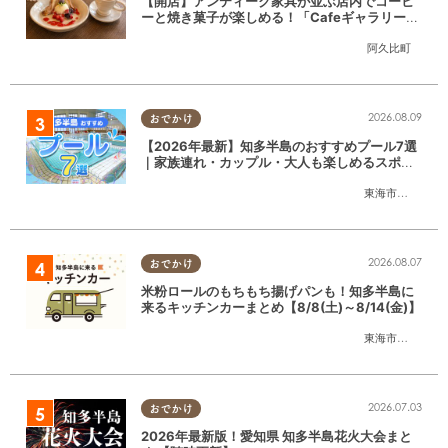
【開店】アンティーク家具が並ぶ店内でコーヒ
ーと焼き菓子が楽しめる！「CafeギャラリーA
gui」が6/1(月)阿久比町でリニューアルオープ
阿久比町
ン
2026.08.09
おでかけ
【2026年最新】知多半島のおすすめプール7選
｜家族連れ・カップル・大人も楽しめるスポッ
ト徹底ガイド
東海市
,
大府市
,
知
2026.08.07
おでかけ
米粉ロールのもちもち揚げパンも！知多半島に
来るキッチンカーまとめ【8/8(土)～8/14(金)】
東海市
,
大府市
,
知
2026.07.03
おでかけ
2026年最新版！愛知県 知多半島花火大会まと