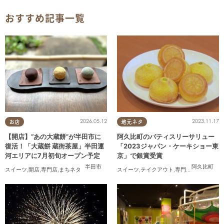
おすすめ記事一覧
2026.05.12
2023.11.17
お店
地元ネタ
【開店】“あの大蔵餅”が半田市に
阿久比町のパティスリーサリュー
復活！「大蔵餅 蔵街茶屋」半田運
「2023ジャパン・ケーキショー東
河エリアに7月初旬オープン予定
京」で銀賞受賞
半田市
阿久比町
スイーツ
,
開店
,
専門店
,
まちネタ
スイーツ
,
テイクアウト
,
専門店
,
まちネタ