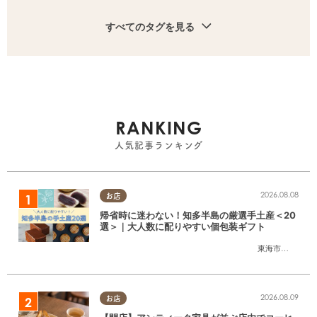
すべてのタグを見る
RANKING
人気記事ランキング
2026.08.08
お店
帰省時に迷わない！知多半島の厳選手土産＜20
選＞｜大人数に配りやすい個包装ギフト
東海市
,
大府市
,
知
2026.08.09
お店