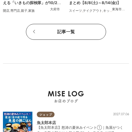
える「いきもの探検隊」が10/24
まとめ【8/8(土)～8/14(金)】
(金)オープン
大府市
東海市
,
大府
開店
,
専門店
,
親子
,
家族
スイーツ
,
テイクアウト
,
キッチンカー
,
イベ
記事一覧
MISE LOG
お店のブログ
2027.07.06
ショップ
魚太郎本店
【魚太郎本店】怒涛の夏休みイベント①｜魚屋がつく