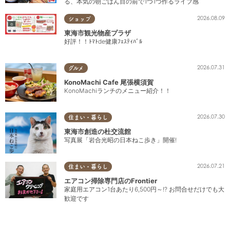
る、本気の朝ごはん目の前で1つ1つ作るライブ感
2026.08.09
ショップ
東海市観光物産プラザ
好評！！ﾄﾏﾄde健康ﾌｪｽﾃｨﾊﾞﾙ
2026.07.31
グルメ
KonoMachi Cafe 尾張横須賀
KonoMachiランチのメニュー紹介！！
2026.07.30
住まい・暮らし
東海市創造の杜交流館
写真展「岩合光昭の日本ねこ歩き」開催!
2026.07.21
住まい・暮らし
エアコン掃除専門店のFrontier
家庭用エアコン1台あたり6,500円～!? お問合せだけでも大
歓迎です