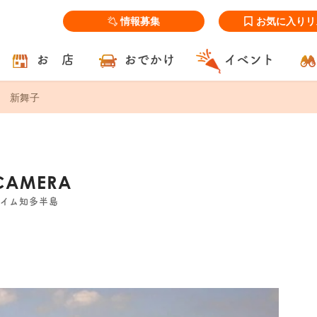
情報募集
お気に入りリ
お 店
おでかけ
イベント
新舞子
 CAMERA
タイム知多半島