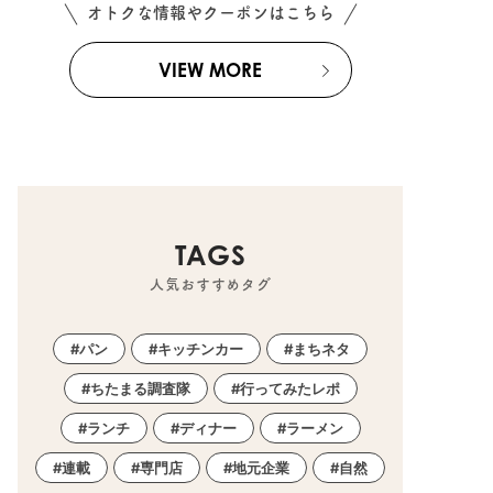
オトクな情報やクーポンはこちら
VIEW MORE
2026.08.05
お店
TAGS
親子で立ち寄りたい！知多市
人気おすすめタグ
にオープンした絵本・児童書
専門店「ちいさな絵本屋 りっ
た」へ行ってみた
知多市
専門店
,
まちネタ
,
行ってみたレポ
,
親子
,
家族
,
おひとりさま
パン
キッチンカー
まちネタ
2026.08.05
お店
ちたまる調査隊
行ってみたレポ
る花火大
コスパ最高すぎる大
だ名鉄の限
屋 龍丸」でボリュ
ランチ
ディナー
ラーメン
知多半島
二郎系ラーメンを堪
8/8
た
東海市
,
大府市
,
東浦町
,
半田市
,
美浜町
連載
専門店
地元企業
自然
タ
,
季節ネタ
,
親子
,
家族
ランチ
,
ラーメン
,
行ってみたレポ