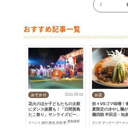
おすすめ記事一覧
2026.08.06
おでかけ
お店
花火のほか子どもたちの太鼓
担々VSゴマ味噌！
にダンス披露も！「日間賀島
夏限定の冷やし麺が
たこ祭り」サンライズビーチ
麺四朗 半田店・知
で8/12(水)開催
場／ちたまる広告
南知多町
イベント
,
旅行
,
観光
,
自然
,
季節ネタ
,
花火
ランチ
,
ディナー
,
ラーメ