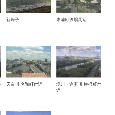
イ
新舞子
東浦町役場周辺
多
天白川 名和町付近
境川・逢妻川 横根町付
近