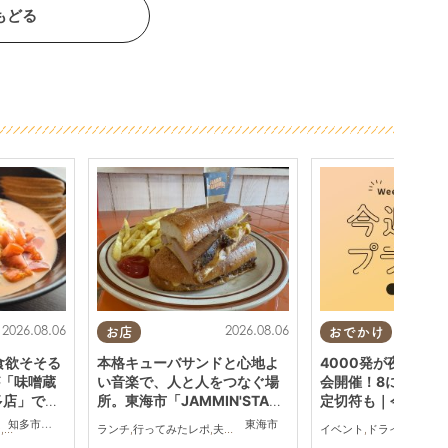
もどる
2026.08.06
2026.08.06
お店
おでかけ
食欲そそる
本格キューバサンドと心地よ
4000発が夜空を彩
「味噌蔵
い音楽で、人と人をつなぐ場
会開催！8にちなん
多店」で登
所。東海市「JAMMIN'STAND
定切符も｜今週末、
HOUSE」に行ってみた
でおすすめのプラン【
知多市
,
半田市
東海市
ン
,
ちたまる広告
ランチ
,
行ってみたレポ
,
夫婦
,
おひとりさま
,
友人
イベント
,
ドライブ
,
自然
,
まちネ
(土)・9(日)】