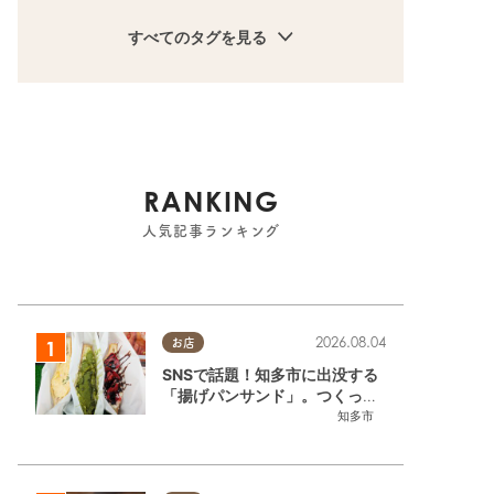
すべてのタグを見る
RANKING
人気記事ランキング
2026.08.04
お店
SNSで話題！知多市に出没する
「揚げパンサンド」。つくって
いるのはお祭りお兄さん!?【ち
知多市
たまる調査隊#55】