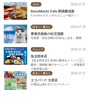
2026.07.31
グルメ
KonoMachi Cafe 尾張横須賀
KonoMachiランチのメニュー紹介！！
2026.07.30
住まい・暮らし
東海市創造の杜交流館
写真展「岩合光昭の日本ねこ歩き」開催!
2026.07.25
ショップ
魚太郎本店
【魚太郎本店】怒涛の夏休みイベント②｜
豪快！漁師飯 俺のモーニング ｜市場食堂
で朝営業は初！
2026.07.21
住まい・暮らし
エコパーク 大府店
不用品は迷わずエコパークへ！