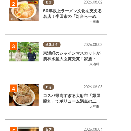
2026.08.02
お店
50年以上ラーメン文化を支える
名店！半田市の「灯台らーめん
半田店」へ【熱血ラーメン伝 8
半田市
月放送】
2026.08.03
地元ネタ
東浦町のシャインマスカットが
農林水産大臣賞受賞！家族・仲
間と歩んだ「水野農園」ブドウ
東浦町
づくりの軌跡
2026.08.05
お店
コスパ最高すぎる大府市「麺屋
龍丸」でボリューム満点の二郎
系ラーメンを堪能してきた
大府市
2026.08.04
お店