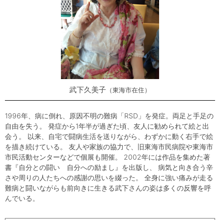
武下久美子
東海市在住
1996年、病に倒れ、原因不明の難病「RSD」を発症。両足と手足の
自由を失う。 発症から1年半が過ぎた頃、友人に勧められて絵と出
会う。 以来、自宅で闘病生活を送りながら、わずかに動く右手で絵
を描き続けている。 友人や家族の協力で、旧東海市民病院や東海市
市民活動センターなどで個展も開催。 2002年には作品を集めた著
書『自分との闘い 自分への励まし』を出版し、 病気と向き合う辛
さや周りの人たちへの感謝の思いを綴った。 全身に強い痛みが走る
難病と闘いながらも前向きに生きる武下さんの姿は多くの反響を呼
んでいる。