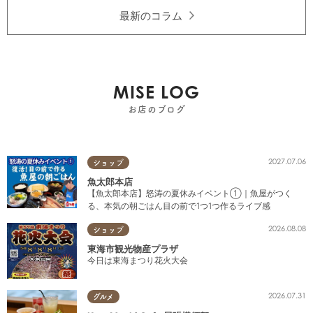
最新のコラム
MISE LOG
お店のブログ
2027.07.06
ショップ
魚太郎本店
【魚太郎本店】怒涛の夏休みイベント①｜魚屋がつく
る、本気の朝ごはん目の前で1つ1つ作るライブ感
2026.08.08
ショップ
東海市観光物産プラザ
今日は東海まつり花火大会
2026.07.31
グルメ