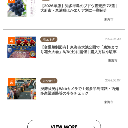
【2026年版】知多半島のブドウ直売所 72選｜
大府市・東浦町ほかエリア別に一挙紹介
東海市
,
大府市
,
東
2026.07.30
地元ネタ
【交通規制図有】東海市大池公園で「東海まつ
り花火大会」8/8(土)に開催｜購入方法や駐車場
情報は？
東海市
2026.08.07
おでかけ
渋滞状況はWebカメラで！知多半島道路・西知
多産業道路等の今をチェック
東海市
,
大府市
,
知
VIEW MORE