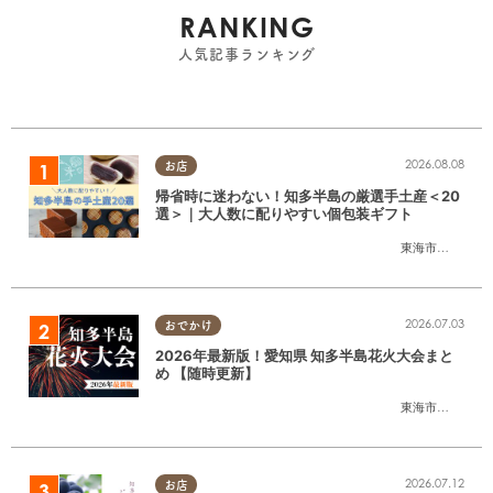
RANKING
人気記事ランキング
2026.08.08
お店
帰省時に迷わない！知多半島の厳選手土産＜20
選＞｜大人数に配りやすい個包装ギフト
東海市
,
大府市
,
知
2026.07.03
おでかけ
2026年最新版！愛知県 知多半島花火大会まと
め 【随時更新】
東海市
,
大府市
,
知
2026.07.12
お店