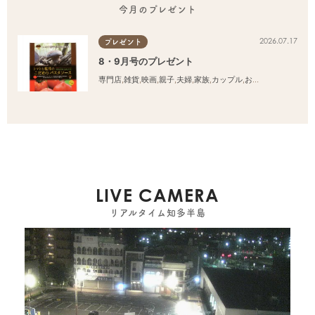
今月のプレゼント
2026.07.17
プレゼント
8・9月号のプレゼント
専門店
,
雑貨
,
映画
,
親子
,
夫婦
,
家族
,
カップル
,
おひとりさま
,
友人
LIVE CAMERA
リアルタイム知多半島