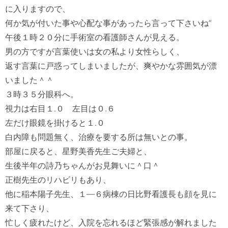
に入りますので、

何か気が付いた事や心配な事があったら言って下さいね”

午後１時２０分に手術室の看護師さんが見える。

男の方ですが言葉使いは女の私より女性らしく、

返す言葉に戸惑ってしまいましたが、爽やかな雰囲気が漂
いました＾＾　

３時３５分眼科へ。

視力は右目１.０　左目は０.６　

左だけ眼鏡を掛けると１.０　

白内障も問題無く、治療を要する所は無いとの事。

部屋に戻ると、星野美香先生ご夫婦と、

生後半年の詩乃ちゃんがお見舞いに＾口＾

正樹先生のリハビリもあり、

他に稲本陽子先生、１―６病棟の日比野看護長も顔を見に
来て下さり、

忙しく疲れたけど、入院を忘れるほど緊張感が解れました