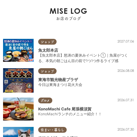
MISE LOG
お店のブログ
2027.07.06
ショップ
魚太郎本店
【魚太郎本店】怒涛の夏休みイベント①｜魚屋がつく
る、本気の朝ごはん目の前で1つ1つ作るライブ感
2026.08.08
ショップ
東海市観光物産プラザ
今日は東海まつり花火大会
2026.07.31
グルメ
KonoMachi Cafe 尾張横須賀
KonoMachiランチのメニュー紹介！！
2026.07.30
住まい・暮らし