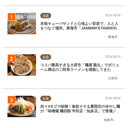
2026.08.06
お店
本格キューバサンドと心地よい音楽で、人と人
をつなぐ場所。東海市「JAMMIN'STANDHOU
SE」に行ってみた
東海市
2026.08.05
お店
コスパ最高すぎる大府市「麺屋 龍丸」でボリュ
ーム満点の二郎系ラーメンを堪能してきた
大府市
2026.08.06
お店
担々VSゴマ味噌！食欲そそる夏限定の冷やし麺
が「味噌蔵 麺四朗 半田店・知多店」で登場／ち
たまる広告
知多市
,
半田市