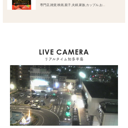
専門店
,
雑貨
,
映画
,
親子
,
夫婦
,
家族
,
カップル
,
おひとりさま
,
友人
LIVE CAMERA
リアルタイム知多半島