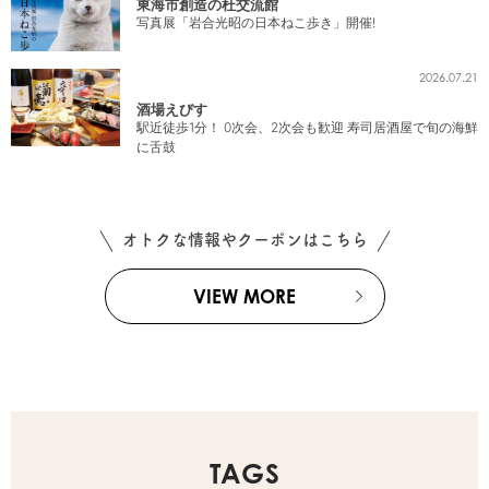
東海市創造の杜交流館
写真展「岩合光昭の日本ねこ歩き」開催!
2026.07.21
酒場えびす
駅近徒歩1分！ 0次会、2次会も歓迎 寿司居酒屋で旬の海鮮
に舌鼓
オトクな情報やクーポンはこちら
VIEW MORE
TAGS