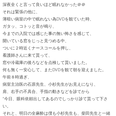
深夜全くと言って良いほど眠れなかった＠＠

それは緊張の他に、

薄暗い病室の中で眠れない為DVDを観ていた時、

ガタッ、コトッと音が鳴り、

今までの入院では感じた事の無い怖さを感じて、

開いている窓をじっと見つめる中、

ついに２時近くナースコールを押し、

看護師さんに来て貰って、

窓や冷蔵庫の後ろなどを点検して貰いました。

何も無く一安心して、またDVDを観て朝を迎えました。

午前８時過ぎ、

病室主治医の石原先生、小杉先生がお見えになり、

肩、右手の不具合、手指の動きなどを診てから

“今日、眼科依頼出してあるのでしっかり診て貰って下さ
い。

それと、明日の全麻酔は僕も小杉先生も、柴田先生と一緒