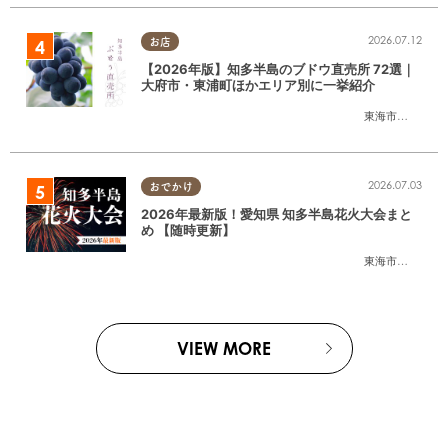
2026.07.12
お店
【2026年版】知多半島のブドウ直売所 72選｜
大府市・東浦町ほかエリア別に一挙紹介
東海市
,
大府市
,
東
2026.07.03
おでかけ
2026年最新版！愛知県 知多半島花火大会まと
め 【随時更新】
東海市
,
大府市
,
知
VIEW MORE