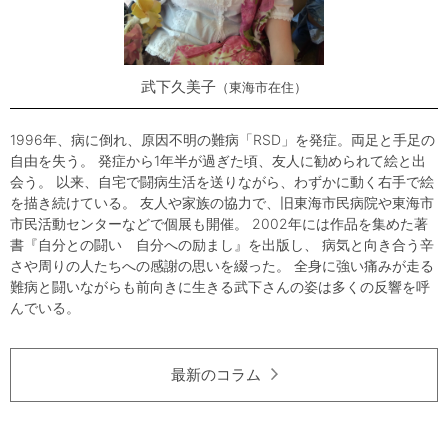
武下久美子
東海市在住
1996年、病に倒れ、原因不明の難病「RSD」を発症。両足と手足の
自由を失う。 発症から1年半が過ぎた頃、友人に勧められて絵と出
会う。 以来、自宅で闘病生活を送りながら、わずかに動く右手で絵
を描き続けている。 友人や家族の協力で、旧東海市民病院や東海市
市民活動センターなどで個展も開催。 2002年には作品を集めた著
書『自分との闘い 自分への励まし』を出版し、 病気と向き合う辛
さや周りの人たちへの感謝の思いを綴った。 全身に強い痛みが走る
難病と闘いながらも前向きに生きる武下さんの姿は多くの反響を呼
んでいる。
最新のコラム