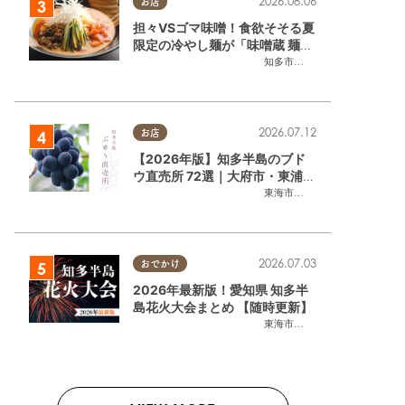
2026.08.06
お店
担々VSゴマ味噌！食欲そそる夏
限定の冷やし麺が「味噌蔵 麺四
朗 半田店・知多店」で登場／ち
知多市
,
半田市
たまる広告
2026.07.12
お店
【2026年版】知多半島のブド
ウ直売所 72選｜大府市・東浦町
ほかエリア別に一挙紹介
東海市
,
大府市
,
東浦町
,
半田市
,
美
2026.07.03
おでかけ
2026年最新版！愛知県 知多半
島花火大会まとめ 【随時更新】
東海市
,
大府市
,
知多市
,
東浦町
,
阿