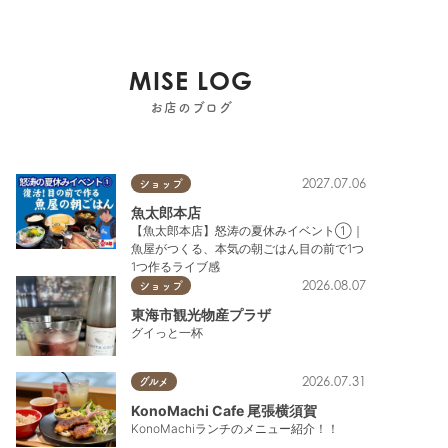
MISE LOG
お店のブログ
2027.07.06
ショップ
魚太郎本店
【魚太郎本店】怒涛の夏休みイベント①｜
魚屋がつくる、本気の朝ごはん目の前で1つ
1つ作るライブ感
2026.08.07
ショップ
東海市観光物産プラザ
グイっと一杯
2026.07.31
グルメ
KonoMachi Cafe 尾張横須賀
KonoMachiランチのメニュー紹介！！