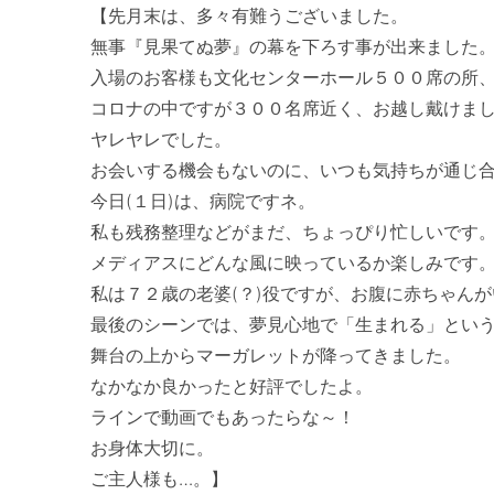
【先月末は、多々有難うございました。

無事『見果てぬ夢』の幕を下ろす事が出来ました。
入場のお客様も文化センターホール５００席の所、
コロナの中ですが３００名席近く、お越し戴けまし
ヤレヤレでした。

お会いする機会もないのに、いつも気持ちが通じ合
今日(１日)は、病院ですネ。

私も残務整理などがまだ、ちょっぴり忙しいです。
メディアスにどんな風に映っているか楽しみです。
私は７２歳の老婆(？)役ですが、お腹に赤ちゃんが
最後のシーンでは、夢見心地で「生まれる」という
舞台の上からマーガレットが降ってきました。

なかなか良かったと好評でしたよ。

ラインで動画でもあったらな～！

お身体大切に。

ご主人様も…。】
