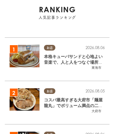
RANKING
人気記事ランキング
2026.08.06
お店
本格キューバサンドと心地よい
音楽で、人と人をつなぐ場所。
東海市「JAMMIN'STANDHOU
東海市
SE」に行ってみた
2026.08.05
お店
コスパ最高すぎる大府市「麺屋
龍丸」でボリューム満点の二郎
系ラーメンを堪能してきた
大府市