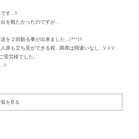
す…‼　

台を観たかったのですが…

２回観る事が出来ました…(*^^)‼　

人席も立ち見ができる程…満席は間違いなし…Ⅴ☺Ⅴ

ご苦労様でした。

‼　

一覧を見る