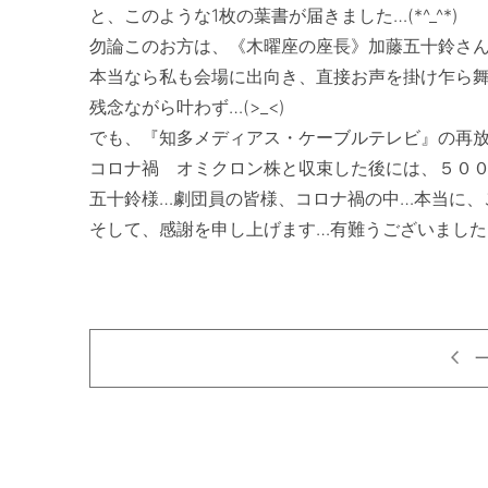
と、このような1枚の葉書が届きました…(*^_^*)

勿論このお方は、《木曜座の座長》加藤五十鈴さんで
本当なら私も会場に出向き、直接お声を掛け乍ら舞
残念ながら叶わず…(>_<)

でも、『知多メディアス・ケーブルテレビ』の再放送を
コロナ禍　オミクロン株と収束した後には、５００
五十鈴様…劇団員の皆様、コロナ禍の中…本当に、
そして、感謝を申し上げます…有難うございました…