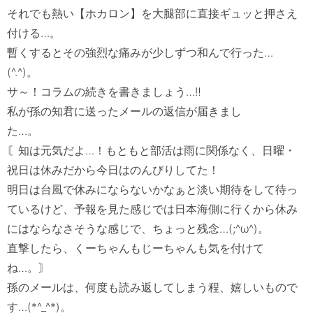
それでも熱い【ホカロン】を大腿部に直接ギュッと押さえ
付ける…。　

暫くするとその強烈な痛みが少しずつ和んで行った…
(^.^)。　

サ～！コラムの続きを書きましょう…‼　

私が孫の知君に送ったメールの返信が届きまし
た…。　　　　　　　

〘知は元気だよ…！もともと部活は雨に関係なく、日曜・
祝日は休みだから今日はのんびりしてた！　

明日は台風で休みにならないかなぁと淡い期待をして待っ
ているけど、予報を見た感じでは日本海側に行くから休み
にはならなさそうな感じで、ちょっと残念…(;^ω^)。

直撃したら、くーちゃんもじーちゃんも気を付けて
ね…。〙　

孫のメールは、何度も読み返してしまう程、嬉しいもので
す…(*^_^*)。
