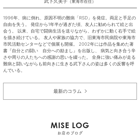
武下久美子
東海市在住
1996年、病に倒れ、原因不明の難病「RSD」を発症。両足と手足の
自由を失う。 発症から1年半が過ぎた頃、友人に勧められて絵と出
会う。 以来、自宅で闘病生活を送りながら、わずかに動く右手で絵
を描き続けている。 友人や家族の協力で、旧東海市民病院や東海市
市民活動センターなどで個展も開催。 2002年には作品を集めた著
書『自分との闘い 自分への励まし』を出版し、 病気と向き合う辛
さや周りの人たちへの感謝の思いを綴った。 全身に強い痛みが走る
難病と闘いながらも前向きに生きる武下さんの姿は多くの反響を呼
んでいる。
最新のコラム
MISE LOG
お店のブログ