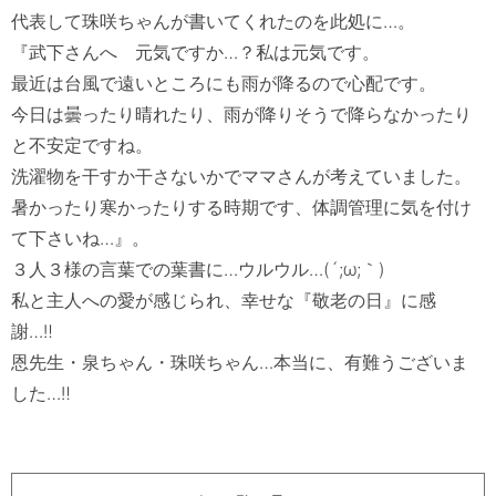
代表して珠咲ちゃんが書いてくれたのを此処に…。

『武下さんへ　元気ですか…？私は元気です。

最近は台風で遠いところにも雨が降るので心配です。

今日は曇ったり晴れたり、雨が降りそうで降らなかったり
と不安定ですね。

洗濯物を干すか干さないかでママさんが考えていました。

暑かったり寒かったりする時期です、体調管理に気を付け
て下さいね…』。

３人３様の言葉での葉書に…ウルウル…(´;ω;｀)

私と主人への愛が感じられ、幸せな『敬老の日』に感
謝…‼　

恩先生・泉ちゃん・珠咲ちゃん…本当に、有難うございま
した…‼
