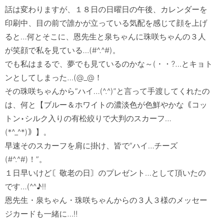
話は変わりますが、１８日の日曜日の午後、カレンダーを
印刷中、目の前で誰かが立っている気配を感じて顔を上げ
ると…何とそこに、恩先生と泉ちゃんに珠咲ちゃんの３人
が笑顔で私を見ている…(#^.^#)。

でも私はまるで、夢でも見ているのかな～(・・?…とキョト
ンとしてしまった…(@_@！

その珠咲ちゃんから“ハイ…(^.^)”と言って手渡してくれたの
は、何と【ブルー＆ホワイトの濃淡色が色鮮やかな｟コッ
トン‣シルク入りの有松絞りで大判のスカーフ…
(*^_^*)｠】。　

早速そのスカーフを肩に掛け、皆で“ハイ…チーズ
(#^.^#)！”。

１日早いけど〘敬老の日〙のプレゼント…として頂いたの
です…(^^♪‼　

恩先生・泉ちゃん・珠咲ちゃんからの３人３様のメッセー
ジカードも一緒に…‼　
