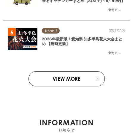
来るキッチンカーまとめ【8/8(土)～8/14(金)】
東海市
,
大府市
,
知
2026.07.03
おでかけ
2026年最新版！愛知県 知多半島花火大会まと
め 【随時更新】
東海市
,
大府市
,
知
VIEW MORE
INFORMATION
お知らせ