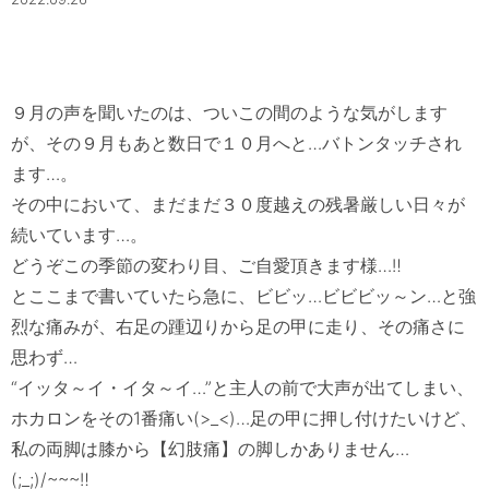
９月の声を聞いたのは、ついこの間のような気がします
が、その９月もあと数日で１０月へと…バトンタッチされ
ます…。

その中において、まだまだ３０度越えの残暑厳しい日々が
続いています…。

どうぞこの季節の変わり目、ご自愛頂きます様…‼　

とここまで書いていたら急に、ビビッ…ビビビッ～ン…と強
烈な痛みが、右足の踵辺りから足の甲に走り、その痛さに
思わず…

“イッタ～イ・イタ～イ…”と主人の前で大声が出てしまい、
ホカロンをその1番痛い(>_<)…足の甲に押し付けたいけど、
私の両脚は膝から【幻肢痛】の脚しかありません…
(;_;)/~~~‼　
