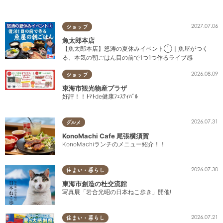
2027.07.06
ショップ
魚太郎本店
【魚太郎本店】怒涛の夏休みイベント①｜魚屋がつく
る、本気の朝ごはん目の前で1つ1つ作るライブ感
2026.08.09
ショップ
東海市観光物産プラザ
好評！！ﾄﾏﾄde健康ﾌｪｽﾃｨﾊﾞﾙ
2026.07.31
グルメ
KonoMachi Cafe 尾張横須賀
KonoMachiランチのメニュー紹介！！
2026.07.30
住まい・暮らし
東海市創造の杜交流館
写真展「岩合光昭の日本ねこ歩き」開催!
2026.07.21
住まい・暮らし