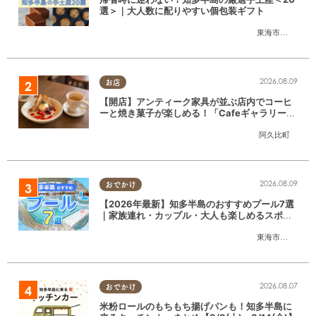
選＞｜大人数に配りやすい個包装ギフト
東海市
,
大府市
,
知
2026.08.09
お店
【開店】アンティーク家具が並ぶ店内でコーヒ
ーと焼き菓子が楽しめる！「CafeギャラリーA
gui」が6/1(月)阿久比町でリニューアルオープ
阿久比町
ン
2026.08.09
おでかけ
【2026年最新】知多半島のおすすめプール7選
｜家族連れ・カップル・大人も楽しめるスポッ
ト徹底ガイド
東海市
,
大府市
,
知
2026.08.07
おでかけ
米粉ロールのもちもち揚げパンも！知多半島に