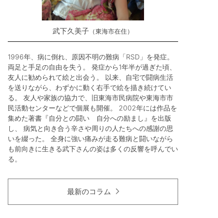
武下久美子
東海市在住
1996年、病に倒れ、原因不明の難病「RSD」を発症。
両足と手足の自由を失う。 発症から1年半が過ぎた頃、
友人に勧められて絵と出会う。 以来、自宅で闘病生活
を送りながら、わずかに動く右手で絵を描き続けてい
る。 友人や家族の協力で、旧東海市民病院や東海市市
民活動センターなどで個展も開催。 2002年には作品を
集めた著書『自分との闘い 自分への励まし』を出版
し、 病気と向き合う辛さや周りの人たちへの感謝の思
いを綴った。 全身に強い痛みが走る難病と闘いながら
も前向きに生きる武下さんの姿は多くの反響を呼んでい
る。
最新のコラム