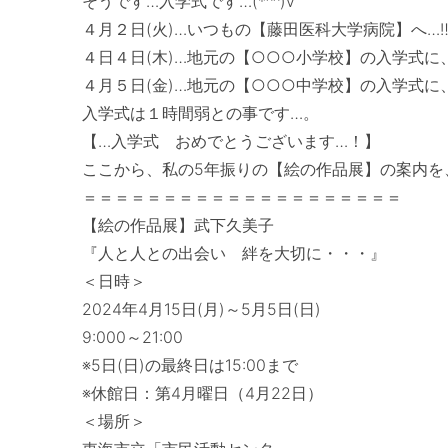
そうです…入学式です…(*^^)v

４月２日(火)…いつもの【藤田医科大学病院】へ…‼
４日４日(木)…地元の【○○○小学校】の入学式に、
４月５日(金)…地元の【○○○中学校】の入学式に、
入学式は１時間弱との事です…。　

【…入学式　おめでとうございます…！】

ここから、私の5年振りの【絵の作品展】の案内を、書
＝＝＝＝＝＝＝＝＝＝＝＝＝＝＝＝＝＝＝＝

【絵の作品展】武下久美子

『人と人との出会い　絆を大切に・・・』

＜日時＞

2024年4月15日(月)～5月5日(日)　

9:000～21:00　

※5日(日)の最終日は15:00まで

※休館日：第4月曜日（4月22日）

＜場所＞
