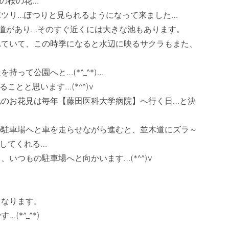
桜の花…

ツリ…ぽつりと見られるようになって来ました…

道があり…そのすぐ近くには大きな池もあります。

れていて、この時季になると水辺に映るサクラもまた、
て公園へと…(*^_^*)…　

とと思います…(*^^)v　　

私のお花見は毎年【藤田医科大学病院】へ行く日…と決
の駐車場へと車を走らせながら進むと、並木道にズラ～
してくれる…

つもの駐車場へと向かいます…(*^^)v　

なります。

^_^*)　
