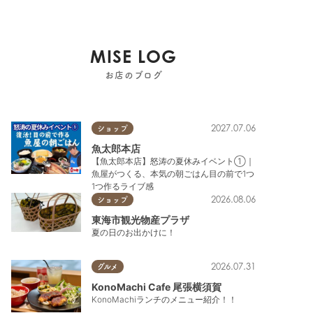
MISE LOG
お店のブログ
2027.07.06
ショップ
魚太郎本店
【魚太郎本店】怒涛の夏休みイベント①｜
魚屋がつくる、本気の朝ごはん目の前で1つ
1つ作るライブ感
2026.08.06
ショップ
東海市観光物産プラザ
夏の日のお出かけに！
2026.07.31
グルメ
KonoMachi Cafe 尾張横須賀
KonoMachiランチのメニュー紹介！！