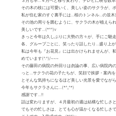
３月も早…４月へと移り変わり、テレビに映る数本の
その木の枝には可愛いく、美しい姿のサクラが、ポ
私が住む家のすぐ裏手には…桜のトンネル…の並木
その池の周りを囲むように、サクラの木が植えら
美しいです…(*^^)v　

きっと今年は久しぶりに大勢の方々が、手にご馳走を持っ
各、グループごとに、笑ったり話したり…盛り上がるこ
私は今年も『お花見』には出かけられませんが、
めています(^.^)/~~~　　

その藤田の病院の外回りは勿論の事、広い病院内
っと…サクラの花の子たちが、笑顔で挨拶・案内を
とそんな気持ちになるほど美しい光景を愛でながら、い
今年もサクラさんに…(*^_^*)　

感謝です…‼

話は変わりますが、４月最初の週は結構な忙しさと
でもその忙しさは、とても心が温かくなる忙しさです…(*