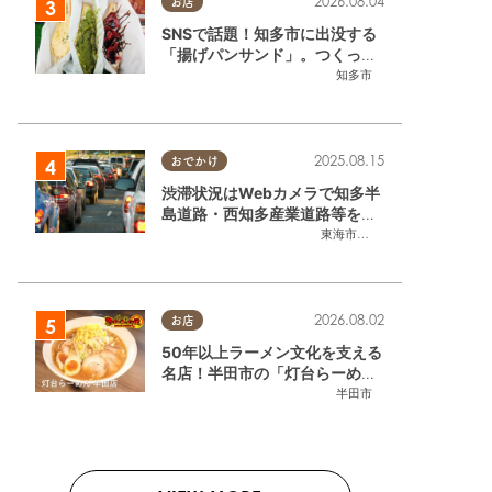
2026.08.04
お店
SNSで話題！知多市に出没する
「揚げパンサンド」。つくって
いるのはお祭りお兄さん!?【ち
知多市
たまる調査隊#55】
2025.08.15
おでかけ
渋滞状況はWebカメラで知多半
島道路・西知多産業道路等をチ
ェック
東海市
,
大府市
,
知多市
,
東浦町
,
常
2026.08.02
お店
50年以上ラーメン文化を支える
名店！半田市の「灯台らーめん
半田店」へ【熱血ラーメン伝 8
半田市
月放送】