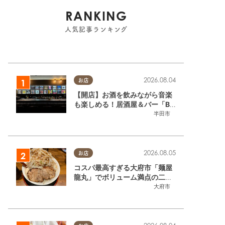
RANKING
人気記事ランキング
2026.08.04
お店
【開店】お酒を飲みながら音楽
も楽しめる！居酒屋＆バー「BL
OOMY（ブルーミー）」が7/3
半田市
(金)半田市でオープン
2026.08.05
お店
コスパ最高すぎる大府市「麺屋
龍丸」でボリューム満点の二郎
系ラーメンを堪能してきた
大府市