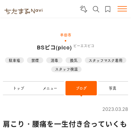
半田市
BSピコ(pico)
ビーエスピコ
駐車場
禁煙
消毒
換気
スタッフマスク着用
スタッフ検温
トップ
メニュー
ブログ
写真
2023.03.28
肩こり・腰痛を一生付き合っていくも