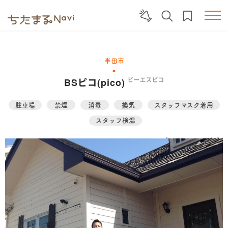
半田市
BSピコ(pico)
ビーエスピコ
駐車場
禁煙
消毒
換気
スタッフマスク着用
スタッフ検温
【2023.02.01更新】