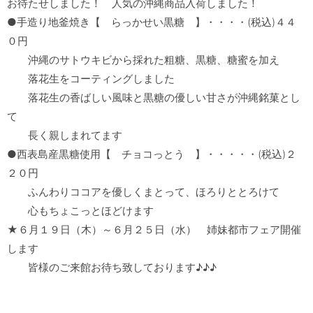
お待たせしました！　人気の沖縄商品入荷しました！

●手造り地釜焼き【　らっかせい黒糖　】・・・・(税込)４４
０円

　　沖縄のサトウキビから採れた粗糖、黒糖、糖蜜を加え

　　落花生をコーティングしました

　　落花生の香ばしい風味と黒糖の優しい甘さが沖縄銘菓とし
て

　　長く親しまれてます

●西表島産黒糖使用【　チョコっとう　】・・・・・(税込)２
２０円

　　ふんわりココアを優しくまとって、ほろりととろけて

　　心もちょこっとほどけます

★６月１９日（木）～６月２５日（水）　姉妹都市フェア開催
します
