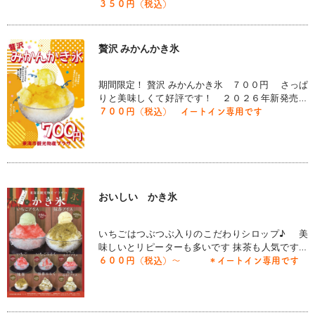
ップの販売もしています
３５０円（税込）
贅沢 みかんかき氷
期間限定！ 贅沢 みかんかき氷 ７００円 さっぱ
りと美味しくて好評です！ ２０２６年新発売で
す！
７００円（税込） イートイン専用です
おいしい かき氷
いちごはつぶつぶ入りのこだわりシロップ♪ 美
味しいとリピーターも多いです 抹茶も人気です
バニラ、ミルクのトッピングもぜひどうぞ
６００円（税込）～ ＊イートイン専用です