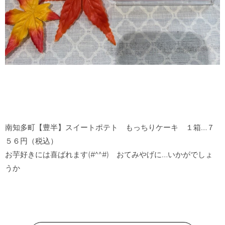
南知多町【豊半】スイートポテト　もっちりケーキ　１箱…７
５６円（税込）

お芋好きには喜ばれます(#^^#)　おてみやげに…いかがでしょ