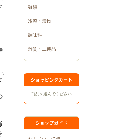
っ
麺類
、
惣菜・漬物
調味料
雑貨・工芸品
時
おり
て
ショッピングカート
商品を選んでください
心
、
様
ショップガイド
を
お支払い・送料