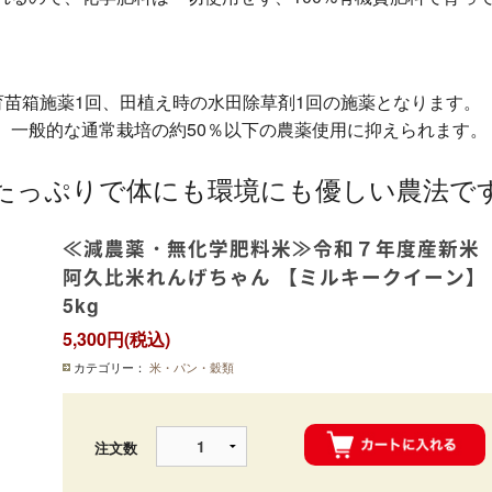
苗箱施薬1回、田植え時の水田除草剤1回の施薬となります。
一般的な通常栽培の約50％以下の農薬使用に抑えられます。
たっぷりで体にも環境にも優しい農法で
≪減農薬・無化学肥料米≫令和７年度産新
阿久比米れんげちゃん 【ミルキークイーン
5kg
5,300円(税込)
カテゴリー：
米・パン・穀類
注文数