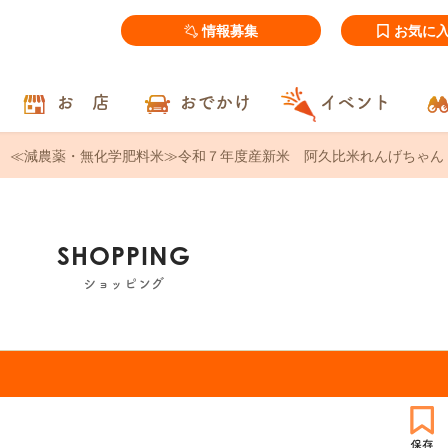
情報募集
お気に
お 店
おでかけ
イベント
≪減農薬・無化学肥料米≫令和７年度産新米 阿久比米れんげちゃん 
SHOPPING
ショッピング