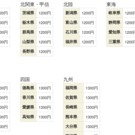
北関東・甲信
北陸
東海
00
茨城県
1200
新潟県
1200
岐阜県
1200
00
栃木県
1200
富山県
1200
静岡県
1200
00
群馬県
1200
石川県
1200
愛知県
1200
00
山梨県
1200
福井県
1200
三重県
1200
長野県
1200
四国
九州
00
徳島県
1300
福岡県
1300
00
香川県
1300
佐賀県
1300
00
愛媛県
1300
長崎県
1300
00
高知県
1300
熊本県
1300
00
大分県
1300