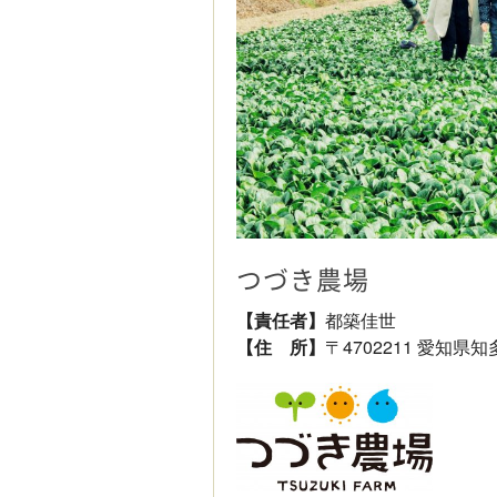
つづき農場
【責任者】
都築佳世
【住 所】
〒4702211 愛知県