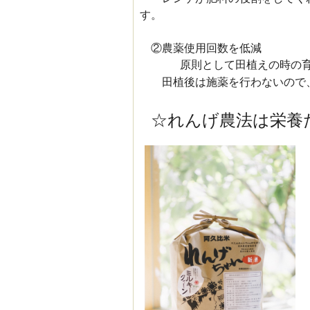
す。
②農薬使用回数を低減
原則として田植えの時の育
田植後は施薬を行わないので、
☆れんげ農法は栄養