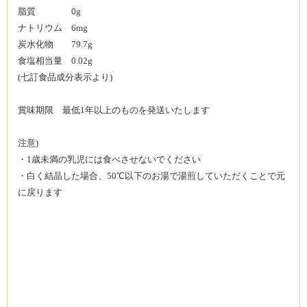
脂質 0g
ナトリウム 6mg
炭水化物 79.7g
食塩相当量 0.02g
(七訂食品成分表示より)
賞味期限 最低1年以上のものを発送いたします
注意)
・1歳未満の乳児には食べさせないでください
・白く結晶した場合、50℃以下のお湯で湯煎していただくことで元
に戻ります