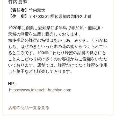
竹内養蜂
【責任者】
竹内慧太
【住 所】
〒4702201 愛知県知多郡阿久比町
1920年に創業し愛知県知多半島で非加熱・無添加・
天然の蜂蜜を生産し販売しております。
知多半島の蜂蜜の特徴はあかしあ、みかん、くろがね
もち、はぜのきといった木の花の蜜からつくられてい
るところです。100年にわたり蜂蜜の品質の良さにと
ことんこだわり続け多くのお客様からご愛顧をいただ
いております。店舗では、蜂蜜だけでなく蜂蜜を使用
した菓子なども販売しております。
HP:
https://www.takeuchi-hachiya.com
店舗の商品一覧を見る