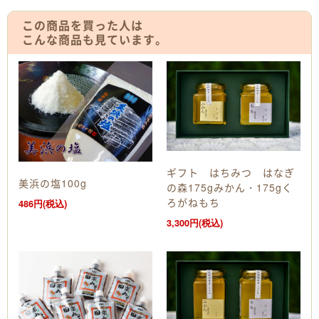
この商品を買った人は
こんな商品も見ています。
ギフト はちみつ はなぎ
美浜の塩100g
の森175gみかん・175gく
ろがねもち
486円(税込)
3,300円(税込)