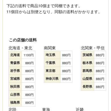
下記の送料で商品10個まで同梱できます。
11個目からは別便となり、同額の送料がかかります。
この店舗の送料
北海道・東北
南関東
北関東・甲信
北海道
1100
埼玉県
880
茨城県
880
青森県
880
千葉県
880
栃木県
880
岩手県
880
東京都
880
群馬県
880
宮城県
880
神奈川県
880
山梨県
880
秋田県
880
長野県
880
山形県
880
福島県
880
北陸
東海
近畿