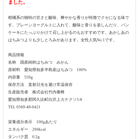
ました。
柑橘系の独特の甘さと酸味、爽やかな香りが特徴でクセになる味で
す。プレーンヨーグルトに入れて、酸味と香りを楽しんだり、パン
ケーキにたっぷりかけて召し上がるのもおすすめです。あかしあの
はちみつよりも少しとろみがあります。女性人気No.1です。
商品情報
名称 国産純粋はちみつ みかん
原材料 愛知県知多半島産はちみつ 100%
内容量 550g
保存方法 直射日光を避け常温保存
生産販売者 株式会社竹内養蜂
愛知県知多郡阿久比町白沢上カナクソ5-8
TEL 0569-48-0421
栄養成分表示 100gあたり
エネルギー 294kcal
タンパク質 0.2g