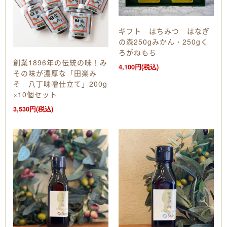
ギフト はちみつ はなぎ
の森250gみかん・250gく
ろがねもち
創業1896年の伝統の味！み
4,100円(税込)
その味が濃厚な「田楽み
そ 八丁味噌仕立て」200g
×10個セット
3,530円(税込)