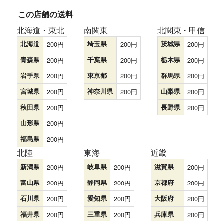
この店舗の送料
北海道・東北
南関東
北関東・甲信
北海道
200
埼玉県
200
茨城県
200
青森県
200
千葉県
200
栃木県
200
岩手県
200
東京都
200
群馬県
200
宮城県
200
神奈川県
200
山梨県
200
秋田県
200
長野県
200
山形県
200
福島県
200
北陸
東海
近畿
新潟県
200
岐阜県
200
滋賀県
200
富山県
200
静岡県
200
京都府
200
石川県
200
愛知県
200
大阪府
200
福井県
200
三重県
200
兵庫県
200