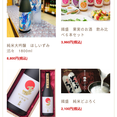
國盛 果実のお酒 飲み比
べ６本セット
3,960円(税込)
純米大吟醸 ほしいずみ
滔々 1800ml
8,800円(税込)
國盛 純米どぶろく
2,100円(税込)