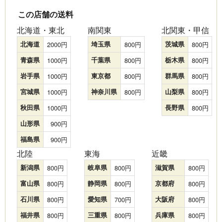
この店舗の送料
北海道・東北
南関東
北関東・甲信
北海道
2000
埼玉県
800
茨城県
800
青森県
1000
千葉県
800
栃木県
800
岩手県
1000
東京都
800
群馬県
800
宮城県
1000
神奈川県
800
山梨県
800
秋田県
1000
長野県
800
山形県
900
福島県
900
北陸
東海
近畿
新潟県
800
岐阜県
800
滋賀県
800
富山県
800
静岡県
800
京都府
800
石川県
800
愛知県
700
大阪府
800
福井県
800
三重県
800
兵庫県
800