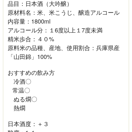
品目：日本酒（大吟醸）
原材料名：米、米こうじ、醸造アルコール
内容量：1800ml
アルコール分：１6度以上１7度未満
精米歩合：４０%
原料米の品種、産地、使用割合：兵庫県産
「山田錦」100%
おすすめの飲み方
冷酒〇
常温〇
ぬる燗〇
熱燗
日本酒度：＋３