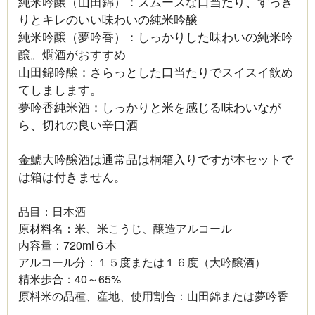
純米吟醸（山田錦）：スムースな口当たり、すっき
りとキレのいい味わいの純米吟醸
純米吟醸（夢吟香）：しっかりした味わいの純米吟
醸。燗酒がおすすめ
山田錦吟醸：さらっとした口当たりでスイスイ飲め
てしまします。
夢吟香純米酒：しっかりと米を感じる味わいなが
ら、切れの良い辛口酒
金鯱大吟醸酒は通常品は桐箱入りですが本セットで
は
箱は付きません。
品目：日本酒
原材料名：米、米こうじ、醸造アルコール
内容量：720ml６本
アルコール分：１５度または１６度（大吟醸酒）
精米歩合：40～65%
原料米の品種、産地、使用割合：山田錦または夢吟香