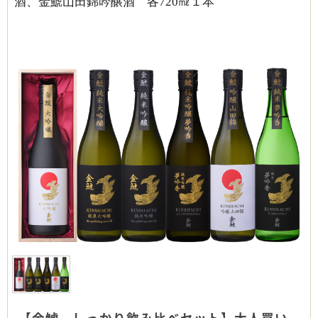
酒、金鯱山田錦吟醸酒 各720㎖１本
【金鯱 しっかり飲み比べセット】大人買い