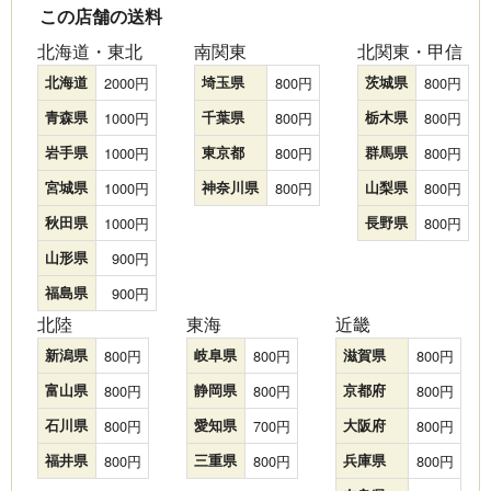
この店舗の送料
北海道・東北
南関東
北関東・甲信
北海道
2000
埼玉県
800
茨城県
800
青森県
1000
千葉県
800
栃木県
800
岩手県
1000
東京都
800
群馬県
800
宮城県
1000
神奈川県
800
山梨県
800
秋田県
1000
長野県
800
山形県
900
福島県
900
北陸
東海
近畿
新潟県
800
岐阜県
800
滋賀県
800
富山県
800
静岡県
800
京都府
800
石川県
800
愛知県
700
大阪府
800
福井県
800
三重県
800
兵庫県
800