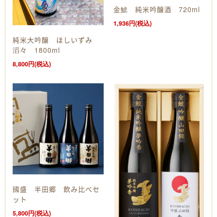
金鯱 純米吟醸酒 720ml
1,936円(税込)
純米大吟醸 ほしいずみ
滔々 1800ml
8,800円(税込)
國盛 半田郷 飲み比べセ
ット
5,800円(税込)