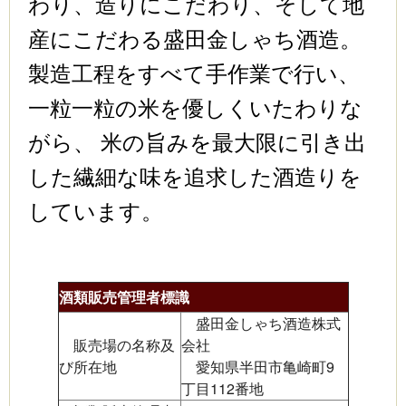
わり、造りにこだわり、そして地
産にこだわる盛田金しゃち酒造。
製造工程をすべて手作業で行い、
一粒一粒の米を優しくいたわりな
がら、 米の旨みを最大限に引き出
した繊細な味を追求した酒造りを
しています。
酒類販売管理者標識
盛田金しゃち酒造株式
販売場の名称及
会社
び所在地
愛知県半田市亀崎町9
丁目112番地