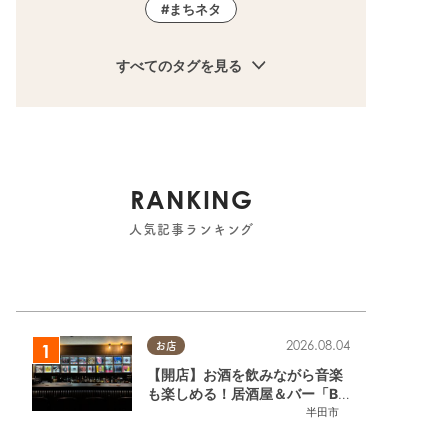
まちネタ
すべてのタグを見る
RANKING
人気記事ランキング
2026.08.04
お店
【開店】お酒を飲みながら音楽
も楽しめる！居酒屋＆バー「BL
OOMY（ブルーミー）」が7/3
半田市
(金)半田市でオープン