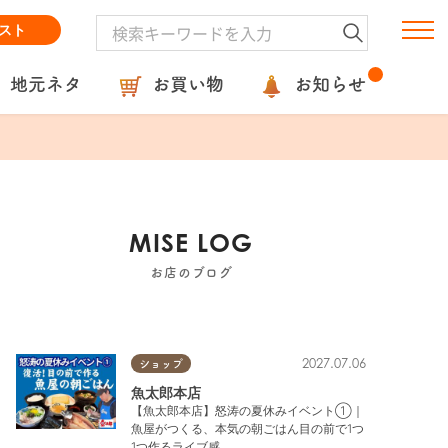
スト
地元ネタ
お買い物
お知らせ
MISE LOG
お店のブログ
2027.07.06
ショップ
魚太郎本店
【魚太郎本店】怒涛の夏休みイベント①｜
魚屋がつくる、本気の朝ごはん目の前で1つ
1つ作るライブ感