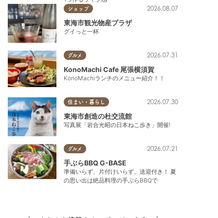
2026.08.07
ショップ
東海市観光物産プラザ
グイっと一杯
2026.07.31
グルメ
KonoMachi Cafe 尾張横須賀
KonoMachiランチのメニュー紹介！！
2026.07.30
住まい・暮らし
東海市創造の杜交流館
写真展「岩合光昭の日本ねこ歩き」開催!
2026.07.21
グルメ
手ぶらBBQ G-BASE
準備いらず、片付けいらず、送迎付き！ 夏
の思い出は絶品料理の手ぶらBBQで