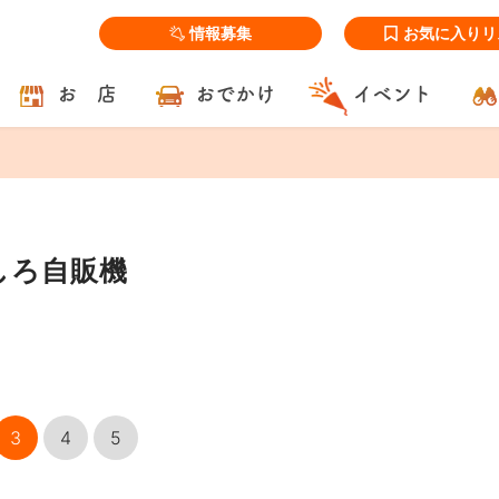
情報募集
お気に入りリ
お 店
おでかけ
イベント
しろ自販機
3
4
5