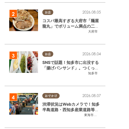
2026.08.05
お店
コスパ最高すぎる大府市「麺屋
龍丸」でボリューム満点の二郎
系ラーメンを堪能してきた
大府市
2026.08.04
お店
SNSで話題！知多市に出没する
「揚げパンサンド」。つくって
いるのはお祭りお兄さん!?【ち
知多市
たまる調査隊#55】
2026.08.07
おでかけ
渋滞状況はWebカメラで！知多
半島道路・西知多産業道路等の
今をチェック
東海市
,
大府市
,
知多市
,
東浦町
,
常