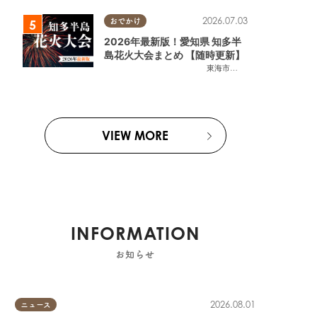
2026.07.03
おでかけ
2026年最新版！愛知県 知多半
島花火大会まとめ 【随時更新】
東海市
,
大府市
,
知多市
,
東浦町
,
阿
VIEW MORE
INFORMATION
お知らせ
2026.08.01
ニュース