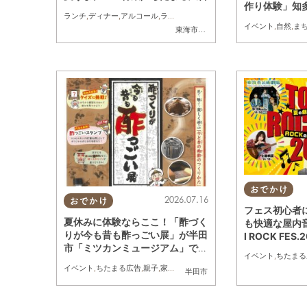
作り体験」知多
ランチ
,
ディナー
,
アルコール
,
ラーメン
,
カフェ
,
キッチンカー
,
専門店
,
ちた
6(日)開催／
イベント
,
自然
,
ま
東海市
,
大府市
,
半田市
おでかけ
2026.07.16
おでかけ
フェス初心者
夏休みに体験ならここ！「酢づく
も快適な屋内音
りが今も昔も酢っごい展」が半田
I ROCK FES
市「ミツカンミュージアム」で7/
(土)・30(
イベント
,
ちたまる
25(土)～8/30(日)開催／ちたま
イベント
,
ちたまる広告
,
親子
,
家族
半田市
る広告