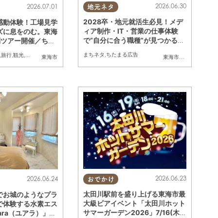
2026.06.30
2026.07.01
地元ネタ
2028卒・地元就活生必見！メデ
感動体験！工場見学
ィア制作・IT・営業の仕事体験
ズに息をのむ。東海
で“自分に合う職種”が見つかる／
別ツアー開催／ちた
ちたまる広告
まちネタ
,
ちたまる広告
,
旅行
,
観光
,
アウトドア
,
ちたまる広告
,
親子
,
夫婦
,
家族
,
カップル
,
友人
東海市
東海市
,
大府市
,
知多市
,
2026.06.23
2026.06.24
おでかけ
太田川駅前を盛り上げる東海市最
でお城のようなプラ
大級ビアイベント「太田川ホット
で体験する水素エス
サマーガーデン2026」7/16(木)
ara（ユアラ）」が