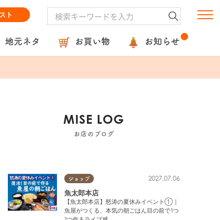
スト
地元ネタ
お買い物
お知らせ
MISE LOG
お店のブログ
2027.07.06
ショップ
魚太郎本店
【魚太郎本店】怒涛の夏休みイベント①｜
魚屋がつくる、本気の朝ごはん目の前で1つ
1つ作るライブ感