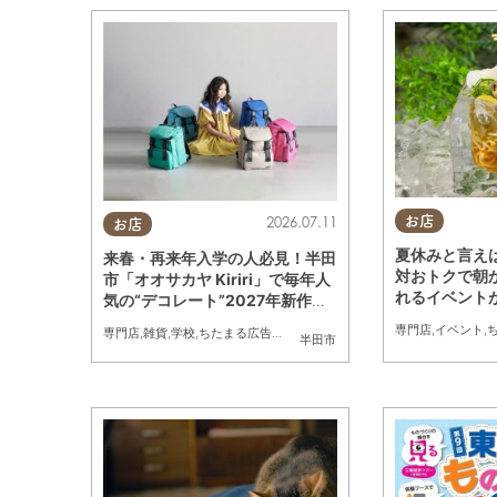
お店
2026.07.11
お店
夏休みと言え
来春・再来年入学の人必見！半田
対おトクで朝
市「オオサカヤ Kiriri」で毎年人
れるイベント
気の“デコレート”2027年新作予
たまる広告
約＆体験会｜8/1(土)～9(日)開催
専門店
,
イベント
,
専門店
,
雑貨
,
学校
,
ちたまる広告
,
親子
,
家族
半田市
／ちたまる広告