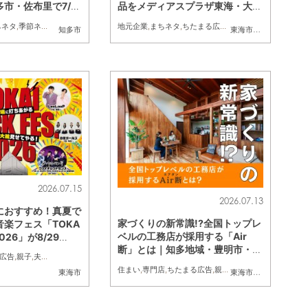
市・佐布里で7/2
品をメディアスプラザ東海・大府
まるスタイル掲載店
,
まとめ記事
,
ちたまる広告
,
クーポン
ちたまる広告
にて展示｜7/23(木)～8/16(日)／
ちネタ
,
季節ネタ
,
ちたまる広告
,
親子
,
夫婦
地元企業
,
家族
,
,
おひとりさま
まちネタ
,
ちたまる広告
,
友人
,
親子
,
家族
知多市
東海市
,
大府市
,
知多市
,
ちたまる広告
2026.07.15
2026.07.13
におすすめ！真夏で
家づくりの新常識!?全国トップレ
楽フェス「TOKA
ベルの工務店が採用する「Air
.2026」が8/29
断」とは｜知多地域・豊明市・緑
日)開催／ちたまる広告
広告
,
親子
,
夫婦
,
家族
,
カップル
,
おひとりさま
,
友人
区ほか／ちたまる広告
住まい
,
専門店
,
ちたまる広告
,
親子
,
夫婦
,
家族
東海市
東海市
,
大府市
,
知多市
,