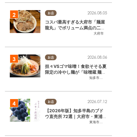
2026.08.05
東浦町
お店
コスパ最高すぎる大府市「麺屋
龍丸」でボリューム満点の二郎
系ラーメンを堪能してきた
大府市
2026.08.06
お店
担々VSゴマ味噌！食欲そそる夏
限定の冷やし麺が「味噌蔵 麺四
朗 半田店・知多店」で登場／ち
知多市
,
半田市
たまる広告
2026.07.12
お店
【2026年版】知多半島のブド
ウ直売所 72選｜大府市・東浦町
東浦町
,
阿久比町
,
半田市
,
常滑市
,
武豊町
ほかエリア別に一挙紹介
東海市
,
大府市
,
東浦町
,
半田市
,
美