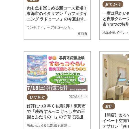
おでかけ
肉も魚も楽しめる新コース登場！
一度は見たい
東海市のイタリアン「カフェダイ
と夜景クルー
ニング ラドゥーノ」の今夏おす
市で6つの特
すめは？／ちたまる広告
ランチ
,
ディナー
,
アルコール
,
ちたまる広告
,
夫婦
,
家族
,
カップル
,
友人
まる広告
地元企業
,
イベント
東海市
2026.06.28
おでかけ
好評につき早くも第2弾！東海市
お店
で『映画 すみっコぐらし 空の王
【開店】まる
国とふたりのコ』の子育て応援上
イベート空間
映会を7/18(土)開催／ちたまる広
映画
,
ちたまる広告
,
親子
,
家族
,
ワンコイン
テサロン「yu
告