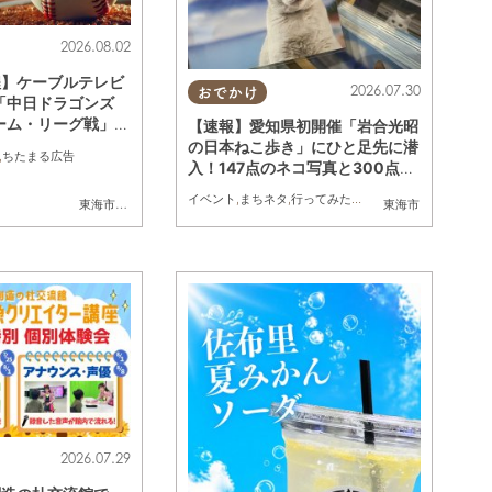
2026.08.02
程】ケーブルテレビ
2026.07.30
おでかけ
「中日ドラゴンズ
ーム・リーグ戦」／
【速報】愛知県初開催「岩合光昭
の日本ねこ歩き」にひと足先に潜
,
ちたまる広告
入！147点のネコ写真と300点以
上のグッズに癒されてきた／ちた
イベント
,
まちネタ
,
行ってみたレポ
,
ちたまる広告
,
ペット
東海市
,
大府市
,
知多市
,
東浦町
,
常滑市
,
武豊町
,
美浜町
,
南知多町
東海市
まる広告
2026.07.29