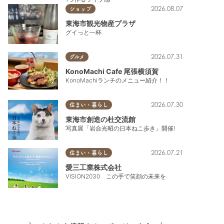
2026.08.07
ショップ
東海市観光物産プラザ
グイっと一杯
2026.07.31
グルメ
KonoMachi Cafe 尾張横須賀
KonoMachiランチのメニュー紹介！！
,
トレンド
2026.07.30
住まい・暮らし
東海市創造の杜交流館
写真展「岩合光昭の日本ねこ歩き」開催!
2026.07.21
住まい・暮らし
愛三工業株式会社
VISION2030 この手で笑顔の未来を