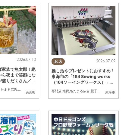
2026.07.10
2026.07.09
お店
ば家族で魚太郎！絶
推し活やプレゼントにおすすめ！
から夜まで笑顔にな
東海市の「164 Sewing works
が盛りだくさん／ち
（164ソーイングワークス）」で
オリジナル刺繍ができる新サービ
ちたまる広告
,
家族
専門店
,
雑貨
,
ちたまる広告
,
親子
,
ペット
美浜町
東海市
ス開始／ちたまる広告