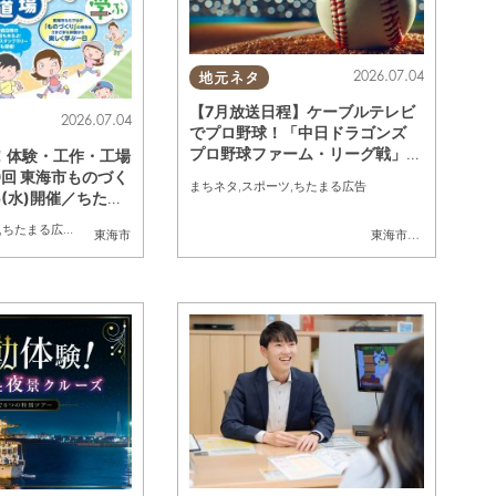
2026.07.04
地元ネタ
【7月放送日程】ケーブルテレビ
2026.07.04
でプロ野球！「中日ドラゴンズ
プロ野球ファーム・リーグ戦」／
！体験・工作・工場
ちたまる広告
回 東海市ものづく
まちネタ
,
スポーツ
,
ちたまる広告
5(水)開催／ちたま
,
ちたまる広告
,
親子
,
家族
東海市
東海市
,
大府市
,
知多市
,