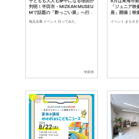
子どもも大人も夢中になる理由が
8月は東海市
判明！半田市・MIZKAN MUSEU
「ジュニア映
Mで話題の「酢っごい展」へ行っ
座」開催｜映
てみた｜7/25(土)～8/30(日)／
ウンス・声優
地元企業
,
イベント
,
行ってみたレポ
,
ちたまる広告
,
親子
イベント
,
家族
,
友人
,
まちネタ
ちたまる広告
告
半田市