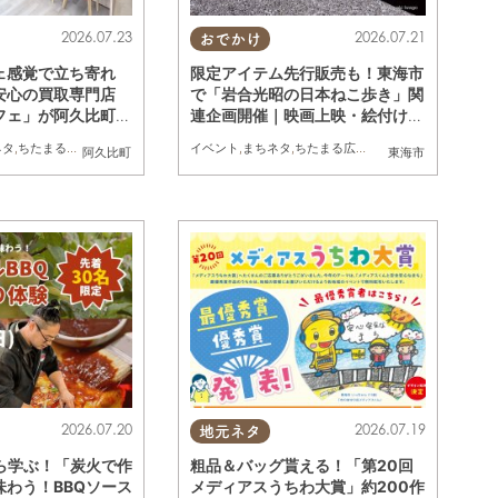
2026.07.23
2026.07.21
おでかけ
ェ感覚で立ち寄れ
限定アイテム先行販売も！東海市
安心の買取専門店
で「岩合光昭の日本ねこ歩き」関
フェ」が阿久比町に
連企画開催｜映画上映・絵付け体
たまる広告
験ほか／ちたまる広告
ネタ
,
ちたまる広告
,
夫婦
,
おひとりさま
イベント
,
まちネタ
,
ちたまる広告
,
ペット
,
トレンド
阿久比町
東海市
2026.07.20
2026.07.19
地元ネタ
から学ぶ！「炭火で作
粗品＆バッグ貰える！「第20回
味わう！BBQソース
メディアスうちわ大賞」約200作