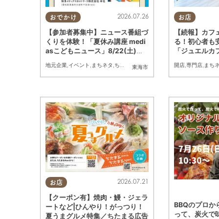
2026.07.26
おでかけ
お店
【参加者募集中】ニュース番組づ
【続報】カフ
くりを体験！「夏休み講座 medi
る！初心者も
asこどもニュース」8/22(土)開
「ジュエルカ
催／ちたまる広告
オープン／ち
地元企業
,
イベント
,
まちネタ
,
ちたまる広告
,
親子
開店
,
専門店
,
まち
東海市
2026.07.21
お店
【クーポン有】焼肉・鰻・ジェラ
BBQのプロ
ートなど|ひんやり！がっつり！
って、炭火で
夏うまグルメ特集／ちたまる広告