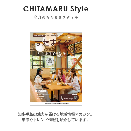
CHITAMARU Style
今月のちたまるスタイル
東浦町
,
阿久比町
,
半田市
,
常滑市
,
武豊町
,
美浜町
,
南知多町
知多半島の魅力を届ける地域情報マガジン。
季節やトレンド情報を紹介しています。