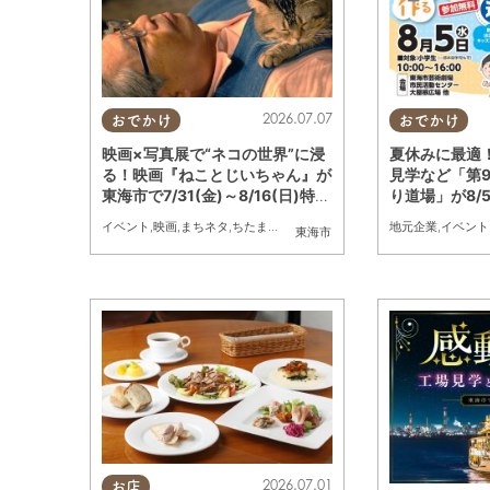
2026.07.07
おでかけ
おでかけ
映画×写真展で“ネコの世界”に浸
夏休みに最適
る！映画『ねことじいちゃん』が
見学など「第9
東海市で7/31(金)～8/16(日)特別
り道場」が8/
上映／ちたまる広告
る広告
イベント
,
映画
,
まちネタ
,
ちたまる広告
,
ペット
地元企業
,
イベント
東海市
2026.07.01
お店