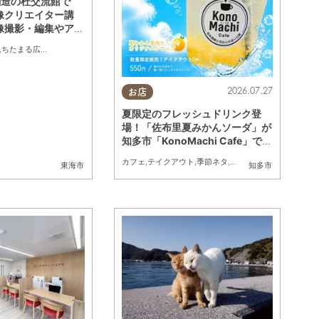
創造の杜交流館で
像クリエイター講
像撮影・編集やアナ
体験も／ちたまる広
,
ちたまる広告
,
親子
,
トレンド
2026.07.27
お店
夏限定のフレッシュドリンク登
場！「佐布里夏みかんソーダ」が
知多市「KonoMachi Cafe」で登
場／ちたまる広告
カフェ
,
テイクアウト
,
季節ネタ
,
ちたまる広告
東海市
知多市