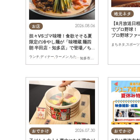
地元ネタ
【8月放送日
2026.08.06
お店
でプロ野球！
プロ野球ファ
担々VSゴマ味噌！食欲そそる夏
ちたまる広告
限定の冷やし麺が「味噌蔵 麺四
まちネタ
,
スポーツ
朗 半田店・知多店」で登場／ち
たまる広告
ランチ
,
ディナー
,
ラーメン
,
ちたまる広告
知多市
,
半田市
2026.07.30
おでかけ
おでかけ